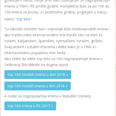
godišnjem nivou, ovdje smo vam izdvojili po 20 najpopularnijih
imena iz FBiH i RS prošle godine. Kompletne liste za po 100 do
150 imena za prošlu, a i prethodne godine, poglejate u našoj
rubrici "
top liste
"
Tu također možete naći i najnovije liste međunarodnih imena i
ako tražite neko internacionalno ime bacite oko na liste za
ruskim, italijanskim, španskim, njemačkim, turskim, grčkim,
švajcarskim i ostalim imenima i vidite kako je u FBih a i
internacionalno popularno ime Heda .
Ako želite da vidite top listu sa 100 najpopularnijih imena u
Federaciji BiH kliknite na dugme ispod:
top 100 ženskih imena u BiH 2018 »
top 100 muških imena u BiH 2018 »
A ovdje su najpopularnija imena u Republici Srpskoj:
top 100 imena u RS 2017 »