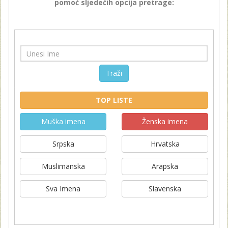
pomoć sljedećih opcija pretrage:
Traži
TOP LISTE
Muška imena
Ženska imena
Srpska
Hrvatska
Muslimanska
Arapska
Sva Imena
Slavenska