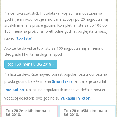
Na osnovu statističkiih podataka, koji su nam dostupni na
godišnjem nivou, ovdje smo vam izdvojili po 20 najpopularnijih
srpskih imena iz prošle godine. Kompletne liste za po 100 do
150 imena za prošlu, a i prethodne godine, poglejate u našoj
rubrici "
top liste
"
Ako želite da vidite top listu sa 100 najpopularnijih imena u
Beogradu kliknite na dugme ispod:
top 150 imena u BG 2018 »
Na listi za devojčice najveći porast popularnosti u odnosu na
prošlu godinu beleže imena
Srna
i
Iskra
, a i dalje je pravi hit
ime Kalina
. Na listi najpopularnijih imena za dečake novitet u
vodećoj desetorki ove godine su
Vukašin
i
Viktor.
Top 20 ženskih imena u
Top 20 muških imena u
BG 2018.
BG 2018.