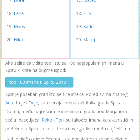
Dora
Mateo
Lena
Filip
Maris
Karlo
Nika
Matej
Ako želite da vidite top listu sa 100 najpopularnijih imena u
Splitu kliknite na dugme ispod:
top 100 imena u Splitu 2018 »
Split je poseban grad što se tiče imena. Pored svima znanog
Ante
tu je i
Duje
, kao verzija imena zaštitnika grada Splita -
Dujma, među najčešćim je imenima u gradu pod Marjanom
već tri desetljeća.
Roko
i
Toni
su također imena karakterističnih
pretežno u Splitu i okolici te su i ove godine među najčešćima.
Kad je riječ o djevojčicama, lista popularnosti se ne razlikuje