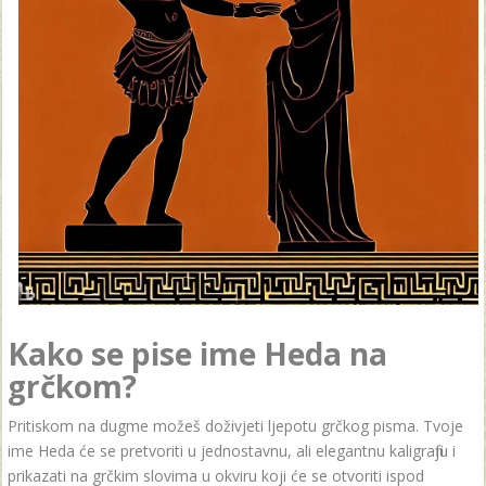
Kako se pise ime Heda na
grčkom?
Pritiskom na dugme možeš doživjeti ljepotu grčkog pisma. Tvoje
ime Heda će se pretvoriti u jednostavnu, ali elegantnu kaligrafiju i
prikazati na grčkim slovima u okviru koji će se otvoriti ispod