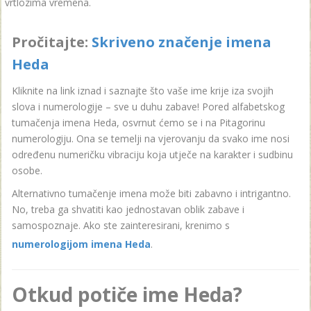
vrtlozima vremena.
Pročitajte:
Skriveno značenje imena
Heda
Kliknite na link iznad i saznajte što vaše ime krije iza svojih
slova i numerologije – sve u duhu zabave! Pored alfabetskog
tumačenja imena Heda, osvrnut ćemo se i na Pitagorinu
numerologiju. Ona se temelji na vjerovanju da svako ime nosi
određenu numeričku vibraciju koja utječe na karakter i sudbinu
osobe.
Alternativno tumačenje imena može biti zabavno i intrigantno.
No, treba ga shvatiti kao jednostavan oblik zabave i
samospoznaje. Ako ste zainteresirani, krenimo s
numerologijom imena Heda
.
Otkud potiče ime Heda?