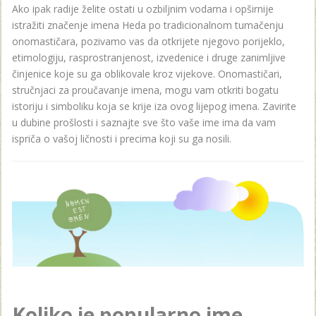
Ako ipak radije želite ostati u ozbiljnim vodama i opširnije
istražiti značenje imena Heda po tradicionalnom tumačenju
onomastičara, pozivamo vas da otkrijete njegovo porijeklo,
etimologiju, rasprostranjenost, izvedenice i druge zanimljive
činjenice koje su ga oblikovale kroz vijekove. Onomastičari,
stručnjaci za proučavanje imena, mogu vam otkriti bogatu
istoriju i simboliku koja se krije iza ovog lijepog imena. Zavirite
u dubine prošlosti i saznajte sve što vaše ime ima da vam
ispriča o vašoj ličnosti i precima koji su ga nosili.
Koliko je popularno ime