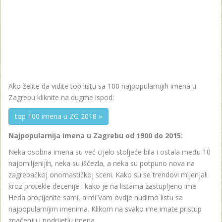
Ako želite da vidite top listu sa 100 najpopularnijih imena u
Zagrebu kliknite na dugme ispod:
top 100 imena u ZG 2018 »
Najpopularnija imena u Zagrebu od 1900 do 2015:
Neka osobna imena su već cijelo stoljeće bila i ostala među 10
najomiljenijih, neka su iščezla, a neka su potpuno nova na
zagrebačkoj onomastičkoj sceni. Kako su se trendovi mijenjali
kroz protekle decenije i kako je na listama zastupljeno ime
Heda procijenite sami, a mi Vam ovdje nudimo listu sa
najpopularnijim imenima. Klikom na svako ime imate pristup
značenju i podrijetlu imena