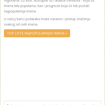
regionima. Uz liste, dostupne su i analize trendova - koja su
imena bila popularna, kao i prognoze koja će tek postati
najpopularnija imena.
U našoj banci podataka imate naravno i pristup značenju
svakog od ovih imena.
TOP LISTE NAJPOPULARNIJIH IMENA »