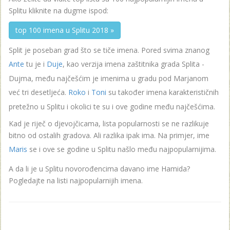
Splitu kliknite na dugme ispod:
top 100 imena u Splitu 2018 »
Split je poseban grad što se tiče imena. Pored svima znanog
Ante
tu je i
Duje
, kao verzija imena zaštitnika grada Splita -
Dujma, među najčešćim je imenima u gradu pod Marjanom
već tri desetljeća.
Roko
i
Toni
su također imena karakterističnih
pretežno u Splitu i okolici te su i ove godine među najčešćima.
Kad je riječ o djevojčicama, lista popularnosti se ne razlikuje
bitno od ostalih gradova. Ali razlika ipak ima. Na primjer, ime
Maris
se i ove se godine u Splitu našlo među najpopularnijima.
A da li je u Splitu novorođencima davano ime Hamida?
Pogledajte na listi najpopularnijih imena.