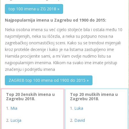
top 100 imena u ZG 2018 »
Najpopularnija imena u Zagrebu od 1900 do 2015:
Neka osobna imena su već cijelo stoljeće bila i ostala među 10
najomiljenijih, neka su iščezla, a neka su potpuno nova na
zagrebačkoj onomastičkoj sceni. Kako su se trendovi mijenjali
kroz protekle decenije i kako je na listama zastupljeno ime
Hamida procijenite sami, a mi Vam ovdje nudimo listu sa
najpopularnijim imenima. Klikom na svako ime imate pristup
značenju i podrijetlu imena
ZAGREB top 100 imena od 1900 do 2015 »
Top 20 ženskih imena u
Top 20 muških imena u
Zagrebu 2018.
Zagrebu 2018.
Mia
Luka
Lucija
David