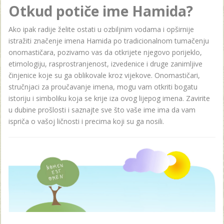
Otkud potiče ime Hamida?
Ako ipak radije želite ostati u ozbiljnim vodama i opširnije
istražiti značenje imena Hamida po tradicionalnom tumačenju
onomastičara, pozivamo vas da otkrijete njegovo porijeklo,
etimologiju, rasprostranjenost, izvedenice i druge zanimljive
činjenice koje su ga oblikovale kroz vijekove. Onomastičari,
stručnjaci za proučavanje imena, mogu vam otkriti bogatu
istoriju i simboliku koja se krije iza ovog lijepog imena. Zavirite
u dubine prošlosti i saznajte sve što vaše ime ima da vam
ispriča o vašoj ličnosti i precima koji su ga nosili.