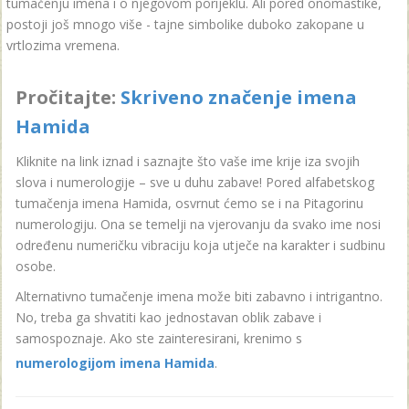
tumačenju imena i o njegovom porijeklu. Ali pored onomastike,
postoji još mnogo više - tajne simbolike duboko zakopane u
vrtlozima vremena.
Pročitajte:
Skriveno značenje imena
Hamida
Kliknite na link iznad i saznajte što vaše ime krije iza svojih
slova i numerologije – sve u duhu zabave! Pored alfabetskog
tumačenja imena Hamida, osvrnut ćemo se i na Pitagorinu
numerologiju. Ona se temelji na vjerovanju da svako ime nosi
određenu numeričku vibraciju koja utječe na karakter i sudbinu
osobe.
Alternativno tumačenje imena može biti zabavno i intrigantno.
No, treba ga shvatiti kao jednostavan oblik zabave i
samospoznaje. Ako ste zainteresirani, krenimo s
numerologijom imena Hamida
.