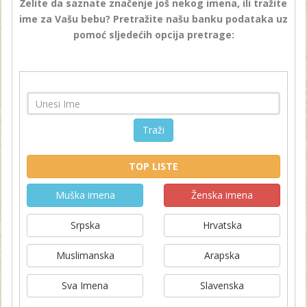
Želite da saznate značenje još nekog imena, ili tražite
ime za Vašu bebu? Pretražite našu banku podataka uz
pomoć sljedećih opcija pretrage:
Traži
TOP LISTE
Muška imena
Ženska imena
Srpska
Hrvatska
Muslimanska
Arapska
Sva Imena
Slavenska