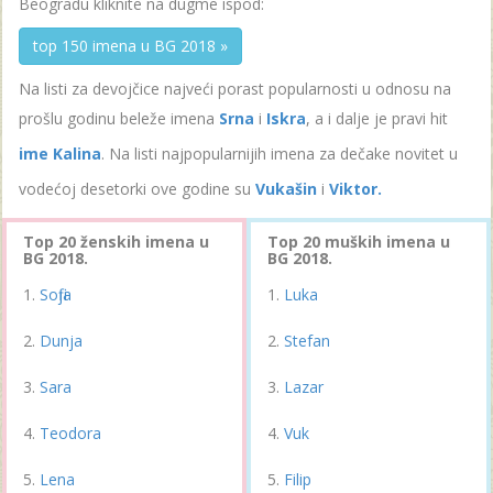
Beogradu kliknite na dugme ispod:
top 150 imena u BG 2018 »
Na listi za devojčice najveći porast popularnosti u odnosu na
prošlu godinu beleže imena
Srna
i
Iskra
, a i dalje je pravi hit
ime Kalina
. Na listi najpopularnijih imena za dečake novitet u
vodećoj desetorki ove godine su
Vukašin
i
Viktor.
Top 20 ženskih imena u
Top 20 muških imena u
BG 2018.
BG 2018.
Sofija
Luka
Dunja
Stefan
Sara
Lazar
Teodora
Vuk
Lena
Filip