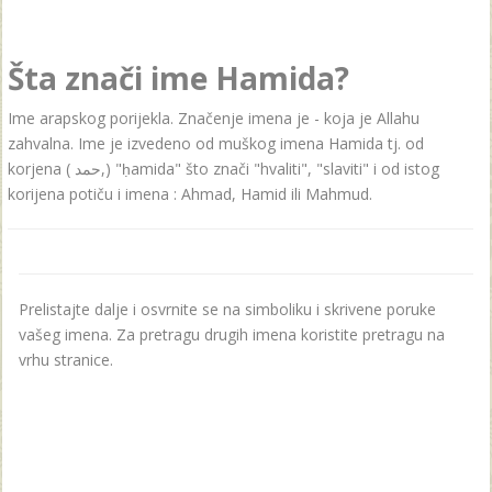
Šta znači ime Hamida?
Ime arapskog porijekla. Značenje imena je - koja je Allahu
zahvalna. Ime je izvedeno od muškog imena Hamida tj. od
korjena ( ‏حمد‎,) "ḥamida" što znači "hvaliti", "slaviti" i od istog
korijena potiču i imena : Ahmad, Hamid ili Mahmud.
Prelistajte dalje i osvrnite se na simboliku i skrivene poruke
vašeg imena. Za pretragu drugih imena koristite pretragu na
vrhu stranice.