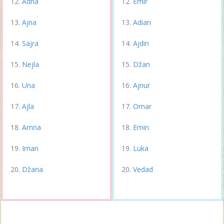
Adna
Emir
Ajna
Adian
Sajra
Ajdin
Nejla
Džan
Una
Ajnur
Ajla
Omar
Amna
Emin
Iman
Luka
Džana
Vedad