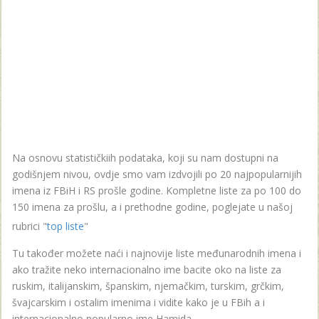
Na osnovu statističkiih podataka, koji su nam dostupni na
godišnjem nivou, ovdje smo vam izdvojili po 20 najpopularnijih
imena iz FBiH i RS prošle godine. Kompletne liste za po 100 do
150 imena za prošlu, a i prethodne godine, poglejate u našoj
rubrici "
top liste
"
Tu također možete naći i najnovije liste međunarodnih imena i
ako tražite neko internacionalno ime bacite oko na liste za
ruskim, italijanskim, španskim, njemačkim, turskim, grčkim,
švajcarskim i ostalim imenima i vidite kako je u FBih a i
internacionalno popularno ime Hamida .