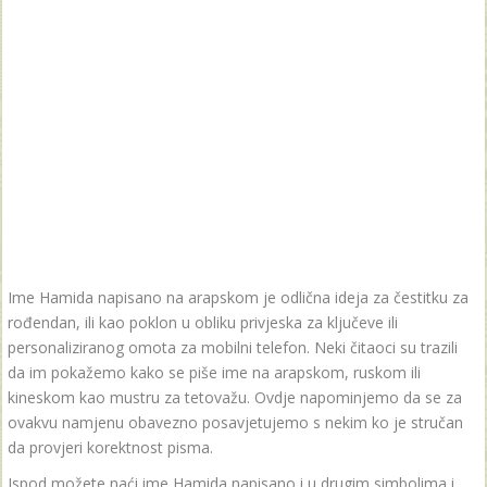
Ime Hamida napisano na arapskom je odlična ideja za čestitku za
rođendan, ili kao poklon u obliku privjeska za ključeve ili
personaliziranog omota za mobilni telefon. Neki čitaoci su trazili
da im pokažemo kako se piše ime na arapskom, ruskom ili
kineskom kao mustru za tetovažu. Ovdje napominjemo da se za
ovakvu namjenu obavezno posavjetujemo s nekim ko je stručan
da provjeri korektnost pisma.
Ispod možete naći ime Hamida napisano i u drugim simbolima i