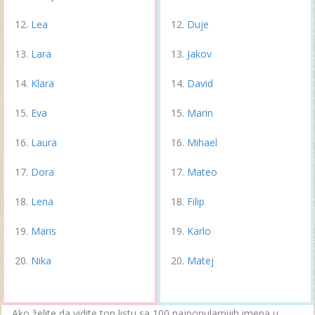
Lea
Duje
Lara
Jakov
Klara
David
Eva
Marin
Laura
Mihael
Dora
Mateo
Lena
Filip
Maris
Karlo
Nika
Matej
Ako želite da vidite top listu sa 100 najpopularnijih imena u