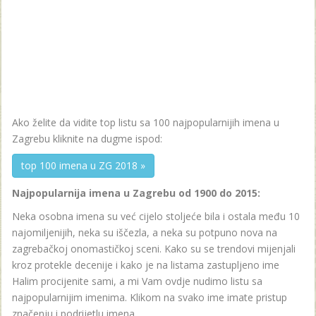
Ako želite da vidite top listu sa 100 najpopularnijih imena u
Zagrebu kliknite na dugme ispod:
top 100 imena u ZG 2018 »
Najpopularnija imena u Zagrebu od 1900 do 2015:
Neka osobna imena su već cijelo stoljeće bila i ostala među 10
najomiljenijih, neka su iščezla, a neka su potpuno nova na
zagrebačkoj onomastičkoj sceni. Kako su se trendovi mijenjali
kroz protekle decenije i kako je na listama zastupljeno ime
Halim procijenite sami, a mi Vam ovdje nudimo listu sa
najpopularnijim imenima. Klikom na svako ime imate pristup
značenju i podrijetlu imena