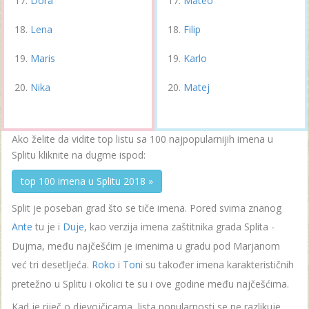
Dora
Mateo
Lena
Filip
Maris
Karlo
Nika
Matej
Ako želite da vidite top listu sa 100 najpopularnijih imena u
Splitu kliknite na dugme ispod:
top 100 imena u Splitu 2018 »
Split je poseban grad što se tiče imena. Pored svima znanog
Ante
tu je i
Duje
, kao verzija imena zaštitnika grada Splita -
Dujma, među najčešćim je imenima u gradu pod Marjanom
već tri desetljeća.
Roko
i
Toni
su također imena karakterističnih
pretežno u Splitu i okolici te su i ove godine među najčešćima.
Kad je riječ o djevojčicama, lista popularnosti se ne razlikuje