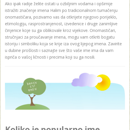
Ako ipak radije želite ostati u ozbiljnim vodama i opširnije
istražiti značenje imena Halim po tradicionalnom tumačenju
onomastičara, pozivamo vas da otkrijete njegovo porijeklo,
etimologiju, rasprostranjenost, izvedenice i druge zanimljive
činjenice koje su ga oblikovale kroz vijekove. Onomastičari,
stručnjaci za proučavanje imena, mogu vam otkriti bogatu
istoriju i simboliku koja se krije iza ovog lijepog imena. Zavirite
u dubine prošlosti i saznajte sve što vaše ime ima da vam
ispriča o vašoj ličnosti i precima koji su ga nosili.
Koliko je popularno ime