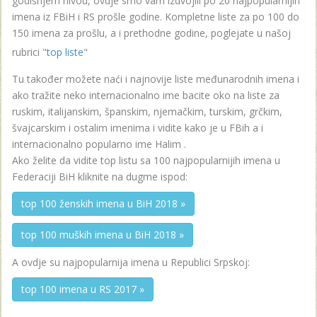
godišnjem nivou, ovdje smo vam izdvojili po 20 najpopularnijih
imena iz FBiH i RS prošle godine. Kompletne liste za po 100 do
150 imena za prošlu, a i prethodne godine, poglejate u našoj
rubrici "
top liste
"
Tu također možete naći i najnovije liste međunarodnih imena i
ako tražite neko internacionalno ime bacite oko na liste za
ruskim, italijanskim, španskim, njemačkim, turskim, grčkim,
švajcarskim i ostalim imenima i vidite kako je u FBih a i
internacionalno popularno ime Halim .
Ako želite da vidite top listu sa 100 najpopularnijih imena u
Federaciji BiH kliknite na dugme ispod:
top 100 ženskih imena u BiH 2018 »
top 100 muških imena u BiH 2018 »
A ovdje su najpopularnija imena u Republici Srpskoj:
top 100 imena u RS 2017 »