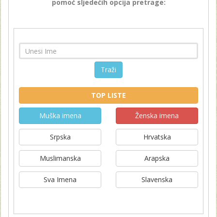
pomoć sljedećih opcija pretrage:
Traži
TOP LISTE
Muška imena
Ženska imena
Srpska
Hrvatska
Muslimanska
Arapska
Sva Imena
Slavenska