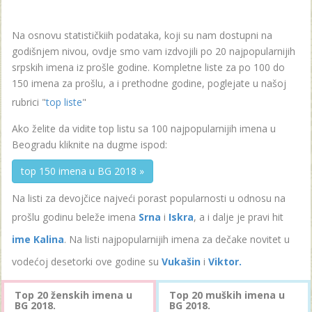
Na osnovu statističkiih podataka, koji su nam dostupni na
godišnjem nivou, ovdje smo vam izdvojili po 20 najpopularnijih
srpskih imena iz prošle godine. Kompletne liste za po 100 do
150 imena za prošlu, a i prethodne godine, poglejate u našoj
rubrici "
top liste
"
Ako želite da vidite top listu sa 100 najpopularnijih imena u
Beogradu kliknite na dugme ispod:
top 150 imena u BG 2018 »
Na listi za devojčice najveći porast popularnosti u odnosu na
prošlu godinu beleže imena
Srna
i
Iskra
, a i dalje je pravi hit
ime Kalina
. Na listi najpopularnijih imena za dečake novitet u
vodećoj desetorki ove godine su
Vukašin
i
Viktor.
Top 20 ženskih imena u
Top 20 muških imena u
BG 2018.
BG 2018.