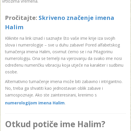
vrtlozima vremena.
Pročitajte:
Skriveno značenje imena
Halim
Kliknite na link iznad i saznajte što vaše ime krije iza svojih
slova i numerologije – sve u duhu zabave! Pored alfabetskog
tumačenja imena Halim, osvrnut ćemo se i na Pitagorinu
numerologiju. Ona se temelji na vjerovanju da svako ime nosi
određenu numeričku vibraciju koja utječe na karakter i sudbinu
osobe.
Alternativno tumačenje imena može biti zabavno i intrigantno.
No, treba ga shvatiti kao jednostavan oblik zabave i
samospoznaje. Ako ste zainteresirani, krenimo s
numerologijom imena Halim
.
Otkud potiče ime Halim?