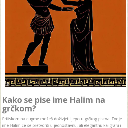
Kako se pise ime Halim na
grčkom?
Pritiskom na dugme možeš doživjeti ljepotu grčkog pisma. Tvoje
ime Halim će se pretvoriti u jednostavnu, ali elegantnu kaligrafiju i