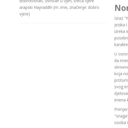
dobrotvoran, izvrstan u vjeri, sreca vjere
No
arapski Hayraddīn (m. ime, značenje: dobro
vjere)
Izraz "
jezika 
izreka 
posebn
karakte
U osnov
da ime
skriven
koja n
protuma
svog im
djelov
imena k
Primjer
"snaga"
osoba i