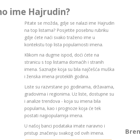
no ime Hajrudin?
Pitate se možda, gdje se nalazi ime Hajrudin
na top listama? Posjetite posebnu rubriku
gdje ćete naći svako traženo ime u
kontekstu top lista popularnosti imena.
Klikom na dugme ispod, doći ćete na
stranicu s top listama domaćih i stranih
imena. Saznajte koja su bila najčešća muška
i ženska imena proteklih godina.
Liste su razvrstane po godinama, državama,
gradovima i regionima. Uz liste, dostupne su
i analize trendova - koja su imena bila
popularna, kao i prognoze koja će tek
postati najpopularnija imena.
U našoj banci podataka imate naravno i
Bren
pristup značenju svakog od ovih imena.