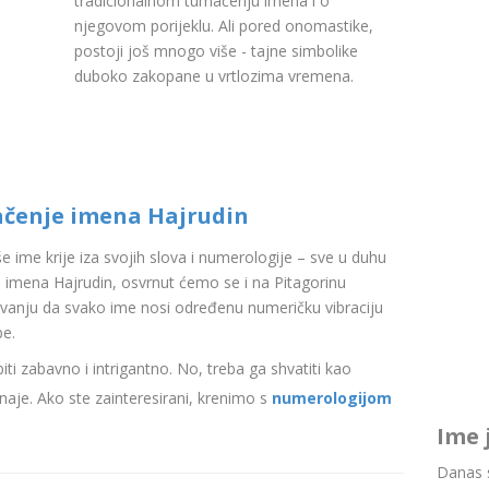
tradicionalnom tumačenju imena i o
njegovom porijeklu. Ali pored onomastike,
postoji još mnogo više - tajne simbolike
duboko zakopane u vrtlozima vremena.
ačenje imena Hajrudin
aše ime krije iza svojih slova i numerologije – sve u duhu
imena Hajrudin, osvrnut ćemo se i na Pitagorinu
ovanju da svako ime nosi određenu numeričku vibraciju
be.
i zabavno i intrigantno. No, treba ga shvatiti kao
aje. Ako ste zainteresirani, krenimo s
numerologijom
Ime 
Danas s