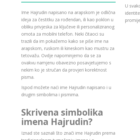
U svako
Ime Hajrudin napisano na arapskom je odlična
identit
ideja za čestitku za rođendan, ili kao poklon u
promije
obliku privjeska za ključeve ili personaliziranog
omota za mobilni telefon. Neki čitaoci su
trazili da im pokažemo kako se piše ime na
arapskom, ruskom ili kineskom kao mustru za
tetovažu. Ovdje napominjemo da se za
ovakvu namjenu obavezno posavjetujemo s
nekim ko je stručan da provjeri korektnost
pisma.
Ispod možete naći ime Hajrudin napisano i u
drugim simbolima i pismima.
Skrivena simbolika
imena Hajrudin?
Iznad ste saznali što znači ime Hajrudin prema