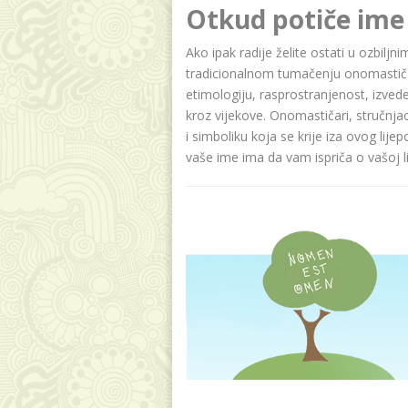
Otkud potiče ime
Ako ipak radije želite ostati u ozbiljn
tradicionalnom tumačenju onomastičar
etimologiju, rasprostranjenost, izvede
kroz vijekove. Onomastičari, stručnja
i simboliku koja se krije iza ovog lije
vaše ime ima da vam ispriča o vašoj lič