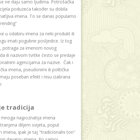
se ne daju samo ljudima. Potrošačka
i cijela poduzeća također su dobila
atljiva imena. To se danas popularno
rending“
e u odabiru imena za neki produkt ili
ogu imati pogubne posljedice. Iz tog
a, potraga za imenom novog
da ili nazivom tvrtke često se predaje
onalnim agencijama za nazive. Čak i
čka imena, pseudonimi ili politička
maju poseban efekt i nisu izabrana
o
je tradicija
u mnoga najpoznatija imena
tranjena diljem svijeta, poput
ih imena, ipak je taj "tradicionalni ton"
 pri davanju imena. Po samoj