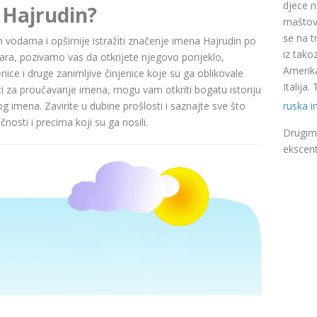
djece n
 Hajrudin?
maštovi
se na t
im vodama i opširnije istražiti značenje imena Hajrudin po
iz takoz
a, pozivamo vas da otkrijete njegovo porijeklo,
Amerika
nice i druge zanimljive činjenice koje su ga oblikovale
Italija
ci za proučavanje imena, mogu vam otkriti bogatu istoriju
ruska 
pog imena. Zavirite u dubine prošlosti i saznajte sve što
nosti i precima koji su ga nosili.
Drugim 
ekscent