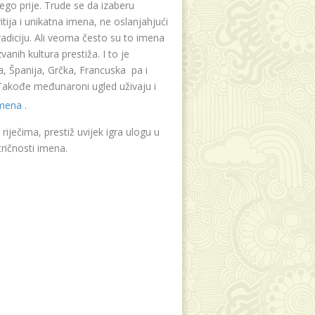
ego prije. Trude se da izaberu
tija i unikatna imena, ne oslanjahjući
radiciju. Ali veoma često su to imena
vanih kultura prestiža. I to je
, Španija, Grčka, Francuska pa i
. Takođe međunaroni ugled uživaju i
imena
.
riječima, prestiž uvijek igra ulogu u
ričnosti imena.