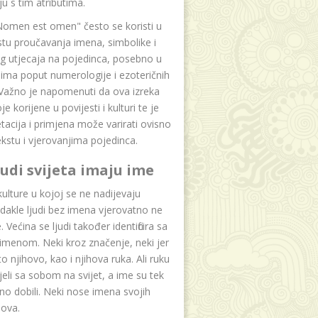
u s tim atributima.
Nomen est omen" često se koristi u
tu proučavanja imena, simbolike i
g utjecaja na pojedinca, posebno u
ima poput numerologije i ezoteričnih
 Važno je napomenuti da ova izreka
e korijene u povijesti i kulturi te je
etacija i primjena može varirati ovisno
kstu i vjerovanjima pojedinca.
ljudi svijeta imaju ime
lture u kojoj se ne nadijevaju
dakle ljudi bez imena vjerovatno ne
 Većina se ljudi također identificira sa
imenom. Neki kroz značenje, neki jer
to njihovo, kao i njihova ruka. Ali ruku
jeli sa sobom na svijet, a ime su tek
o dobili. Neki nose imena svojih
dova.