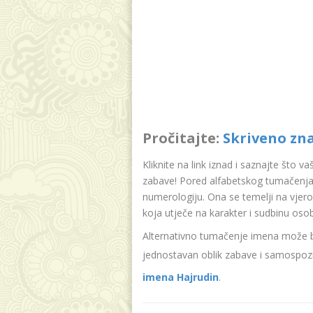
Pročitajte:
Skriveno zn
Kliknite na link iznad i saznajte što v
zabave! Pored alfabetskog tumačenja 
numerologiju. Ona se temelji na vjer
koja utječe na karakter i sudbinu oso
Alternativno tumačenje imena može bit
jednostavan oblik zabave i samospozn
imena Hajrudin
.