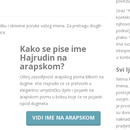
povezuj
Izraz "
konteks
njihovo
boliku i skrivene poruke vašeg imena. Za pretragu drugih
područj
ice.
praksi.
ima svoj
Kako se pise ime
interpr
Hajrudin na
o konte
arapskom?
Svi 
Otkrij zavodljivost arapskog pisma klikom na
Nema ku
dugme. Ime Hajrudin će se pretvoriti u
imena, 
elegantno umjetničko djelo i pojaviti na
postoje.
arapskom pismu u boksu koje će se pojaviti
svojim 
ispod dugmeta.
je pros
su doni
VIDI IME NA ARAPSKOM
naknadn
pradje