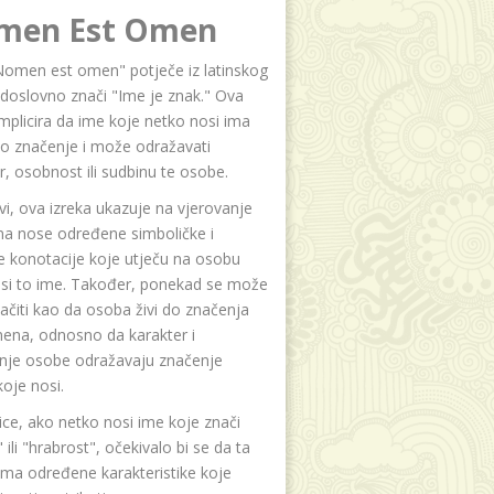
men Est Omen
Nomen est omen" potječe iz latinskog
i doslovno znači "Ime je znak." Ova
implicira da ime koje netko nosi ima
o značenje i može odražavati
r, osobnost ili sudbinu te osobe.
i, ova izreka ukazuje na vjerovanje
na nose određene simboličke i
e konotacije koje utječu na osobu
osi to ime. Također, ponekad se može
čiti kao da osoba živi do značenja
ena, odnosno da karakter i
anje osobe odražavaju značenje
oje nosi.
ice, ako netko nosi ime koje znači
 ili "hrabrost", očekivalo bi se da ta
ma određene karakteristike koje