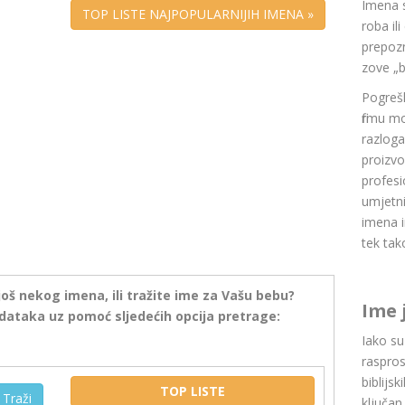
Imena 
TOP LISTE NAJPOPULARNIJIH IMENA »
roba il
prepozn
zove „b
Pogrešk
firmu m
razlog
proizvo
profesi
umjetni
imena i
tek tak
još nekog imena, ili tražite ime za Vašu bebu?
Ime 
dataka uz pomoć sljedećih opcija pretrage:
Iako s
raspros
biblijsk
TOP LISTE
Traži
ključan