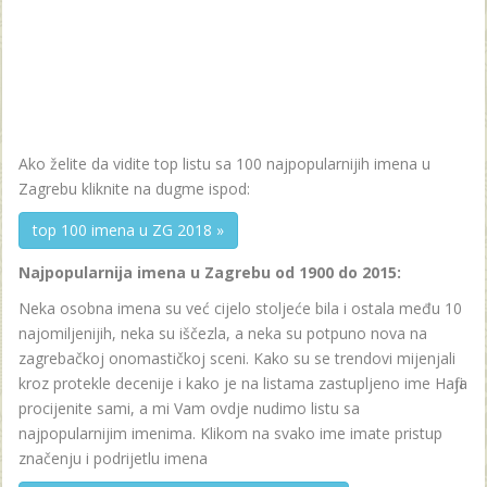
Ako želite da vidite top listu sa 100 najpopularnijih imena u
Zagrebu kliknite na dugme ispod:
top 100 imena u ZG 2018 »
Najpopularnija imena u Zagrebu od 1900 do 2015:
Neka osobna imena su već cijelo stoljeće bila i ostala među 10
najomiljenijih, neka su iščezla, a neka su potpuno nova na
zagrebačkoj onomastičkoj sceni. Kako su se trendovi mijenjali
kroz protekle decenije i kako je na listama zastupljeno ime Hafija
procijenite sami, a mi Vam ovdje nudimo listu sa
najpopularnijim imenima. Klikom na svako ime imate pristup
značenju i podrijetlu imena