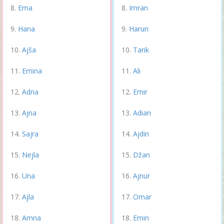
Ema
Imran
Hana
Harun
Ajša
Tarik
Emina
Ali
Adna
Emir
Ajna
Adian
Sajra
Ajdin
Nejla
Džan
Una
Ajnur
Ajla
Omar
Amna
Emin