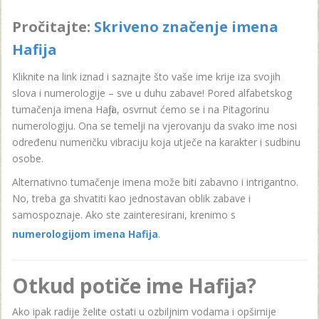
Pročitajte:
Skriveno značenje imena
Hafija
Kliknite na link iznad i saznajte što vaše ime krije iza svojih
slova i numerologije – sve u duhu zabave! Pored alfabetskog
tumačenja imena Hafija, osvrnut ćemo se i na Pitagorinu
numerologiju. Ona se temelji na vjerovanju da svako ime nosi
određenu numeričku vibraciju koja utječe na karakter i sudbinu
osobe.
Alternativno tumačenje imena može biti zabavno i intrigantno.
No, treba ga shvatiti kao jednostavan oblik zabave i
samospoznaje. Ako ste zainteresirani, krenimo s
numerologijom imena Hafija
.
Otkud potiče ime Hafija?
Ako ipak radije želite ostati u ozbiljnim vodama i opširnije