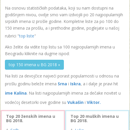
Na osnovu statističkiih podataka, koji su nam dostupni na
godišnjem nivou, ovdje smo vam izdvojili po 20 najpopularnijih
srpskih imena iz prošle godine. Kompletne liste za po 100 do
150 imena za prošlu, a i prethodne godine, poglejate u našoj
rubrici "
top liste
"
Ako želite da vidite top listu sa 100 najpopularnijih imena u
Beogradu kliknite na dugme ispod:
top 150 imena u BG 2018 »
Na listi za devojčice najveći porast popularnosti u odnosu na
prošlu godinu beleže imena
Srna
i
Iskra
, a i dalje je pravi hit
ime Kalina
. Na listi najpopularnijih imena za dečake novitet u
vodećoj desetorki ove godine su
Vukašin
i
Viktor.
Top 20 ženskih imena u
Top 20 muških imena u
BG 2018.
BG 2018.