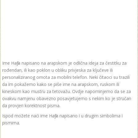
Ime Hafija napisano na arapskom je odlična ideja za čestitku za
rođendan, ili kao poklon u obliku privjeska za ključeve ili
personaliziranog omota za mobilni telefon. Neki čitaoci su trazili
da im pokažemo kako se piše ime na arapskom, ruskom ili
kineskom kao mustru za tetovažu. Ovdje napominjemo da se za
ovakvu namjenu obavezno posavjetujemo s nekim ko je stručan
da provjeri korektnost pisma.
Ispod možete naći ime Hafija napisano i u drugim simbolima i
pismima.