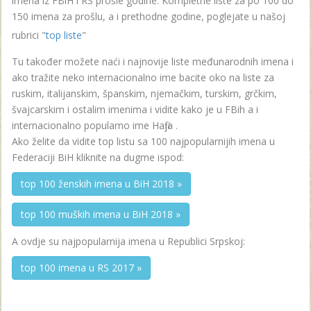
imena iz FBiH i RS prošle godine. Kompletne liste za po 100 do
150 imena za prošlu, a i prethodne godine, poglejate u našoj
rubrici "
top liste
"
Tu također možete naći i najnovije liste međunarodnih imena i
ako tražite neko internacionalno ime bacite oko na liste za
ruskim, italijanskim, španskim, njemačkim, turskim, grčkim,
švajcarskim i ostalim imenima i vidite kako je u FBih a i
internacionalno popularno ime Hafija .
Ako želite da vidite top listu sa 100 najpopularnijih imena u
Federaciji BiH kliknite na dugme ispod:
top 100 ženskih imena u BiH 2018 »
top 100 muških imena u BiH 2018 »
A ovdje su najpopularnija imena u Republici Srpskoj:
top 100 imena u RS 2017 »