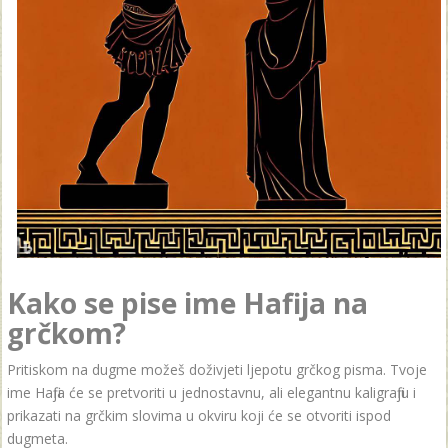
Kako se pise ime Hafija na
grčkom?
Pritiskom na dugme možeš doživjeti ljepotu grčkog pisma. Tvoje
ime Hafija će se pretvoriti u jednostavnu, ali elegantnu kaligrafiju i
prikazati na grčkim slovima u okviru koji će se otvoriti ispod
dugmeta.