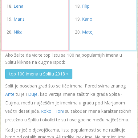
Lena
Filip
Maris
Karlo
Nika
Matej
Ako želite da vidite top listu sa 100 najpopularnijih imena u
Splitu kliknite na dugme ispod:
top 100 imena u Splitu 2018 »
Split je poseban grad što se tiče imena. Pored svima znanog
Ante
tu je i
Duje
, kao verzija imena zaštitnika grada Splita -
Dujma, među najčešćim je imenima u gradu pod Marjanom
već tri desetljeća.
Roko
i
Toni
su također imena karakterističnih
pretežno u Splitu i okolici te su i ove godine među najčešćima.
Kad je riječ o djevojčicama, lista popularnosti se ne razlikuje
bitno od ostalih gradova. Ali razlika ipak ima. Na primjer, ime