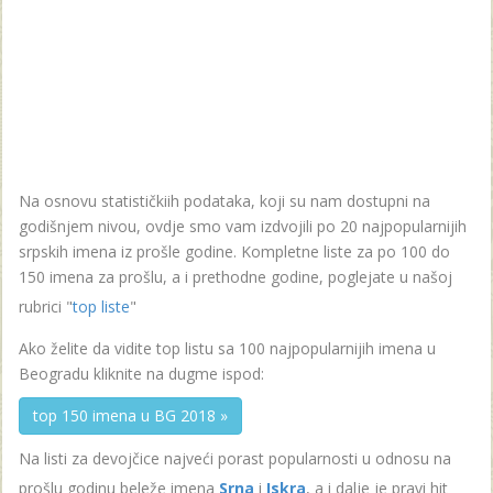
Na osnovu statističkiih podataka, koji su nam dostupni na
godišnjem nivou, ovdje smo vam izdvojili po 20 najpopularnijih
srpskih imena iz prošle godine. Kompletne liste za po 100 do
150 imena za prošlu, a i prethodne godine, poglejate u našoj
rubrici "
top liste
"
Ako želite da vidite top listu sa 100 najpopularnijih imena u
Beogradu kliknite na dugme ispod:
top 150 imena u BG 2018 »
Na listi za devojčice najveći porast popularnosti u odnosu na
prošlu godinu beleže imena
Srna
i
Iskra
, a i dalje je pravi hit