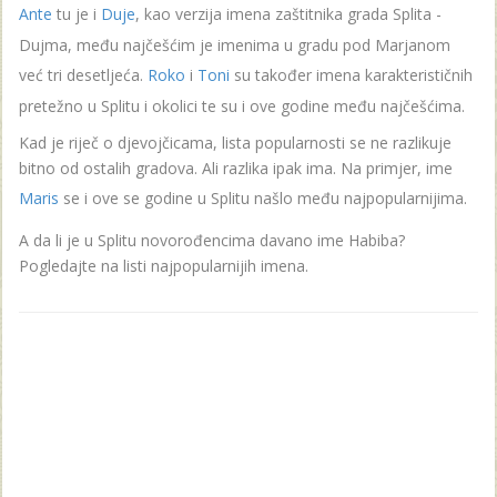
Ante
tu je i
Duje
, kao verzija imena zaštitnika grada Splita -
Dujma, među najčešćim je imenima u gradu pod Marjanom
već tri desetljeća.
Roko
i
Toni
su također imena karakterističnih
pretežno u Splitu i okolici te su i ove godine među najčešćima.
Kad je riječ o djevojčicama, lista popularnosti se ne razlikuje
bitno od ostalih gradova. Ali razlika ipak ima. Na primjer, ime
Maris
se i ove se godine u Splitu našlo među najpopularnijima.
A da li je u Splitu novorođencima davano ime Habiba?
Pogledajte na listi najpopularnijih imena.