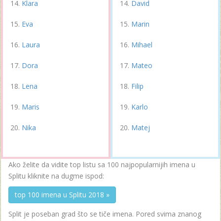
Klara
David
Eva
Marin
Laura
Mihael
Dora
Mateo
Lena
Filip
Maris
Karlo
Nika
Matej
Ako želite da vidite top listu sa 100 najpopularnijih imena u
Splitu kliknite na dugme ispod:
top 100 imena u Splitu 2018 »
Split je poseban grad što se tiče imena. Pored svima znanog