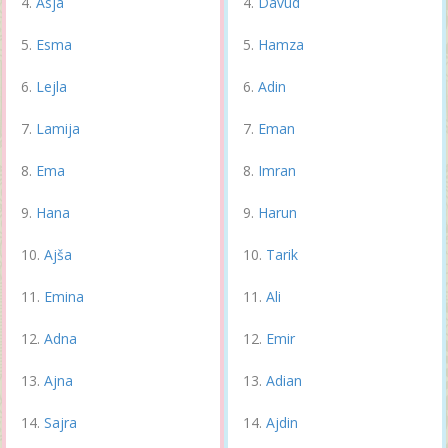
Asja
Davud
Esma
Hamza
Lejla
Adin
Lamija
Eman
Ema
Imran
Hana
Harun
Ajša
Tarik
Emina
Ali
Adna
Emir
Ajna
Adian
Sajra
Ajdin