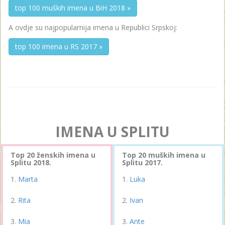
top 100 muških imena u BiH 2018 »
A ovdje su najpopularnija imena u Republici Srpskoj:
top 100 imena u RS 2017 »
IMENA U SPLITU
Top 20 ženskih imena u
Top 20 muških imena u
Splitu 2018.
Splitu 2017.
Marta
Luka
Rita
Ivan
Mia
Ante