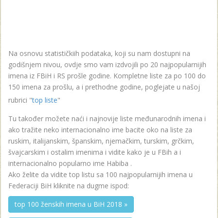
Na osnovu statističkiih podataka, koji su nam dostupni na
godišnjem nivou, ovdje smo vam izdvojili po 20 najpopularnijih
imena iz FBiH i RS prošle godine. Kompletne liste za po 100 do
150 imena za prošlu, a i prethodne godine, poglejate u našoj
rubrici "
top liste
"
Tu također možete naći i najnovije liste međunarodnih imena i
ako tražite neko internacionalno ime bacite oko na liste za
ruskim, italijanskim, španskim, njemačkim, turskim, grčkim,
švajcarskim i ostalim imenima i vidite kako je u FBih a i
internacionalno popularno ime Habiba .
Ako želite da vidite top listu sa 100 najpopularnijih imena u
Federaciji BiH kliknite na dugme ispod:
top 100 ženskih imena u BiH 2018 »