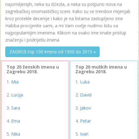
najomiljenijih, neka su iščezla, a neka su potpuno nova na
zagrebačkoj onomastičkoj sceni. Kako su se trendovi mijenjali
kroz protekle decenije i kako je na listama zastupljeno ime
Habiba procijenite sami, a mi Vam ovdje nudimo listu sa
najpopularnijim imenima. Klikom na svako ime imate pristup
značenju i podrijetlu imena
ZAGREB top 100 imena od 1900 do 2015 »
Top 20 ženskih imena u
Top 20 muških imena u
Zagrebu 2018.
Zagrebu 2018.
Mia
Luka
Lucija
David
Sara
Jakov
Ema
Petar
Nika
Ivan