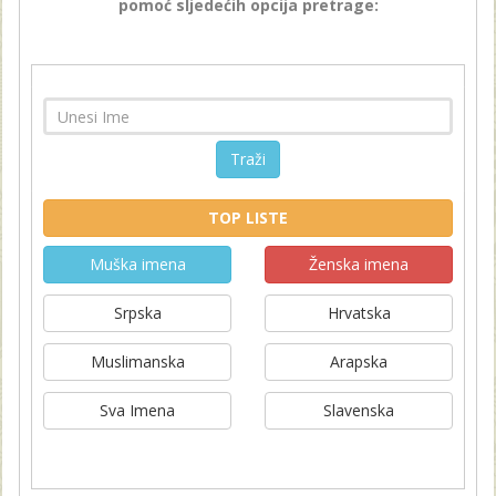
pomoć sljedećih opcija pretrage:
Traži
TOP LISTE
Muška imena
Ženska imena
Srpska
Hrvatska
Muslimanska
Arapska
Sva Imena
Slavenska