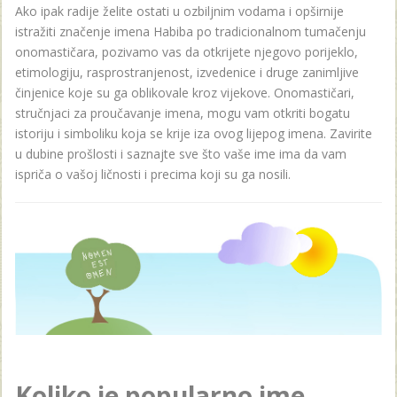
Ako ipak radije želite ostati u ozbiljnim vodama i opširnije
istražiti značenje imena Habiba po tradicionalnom tumačenju
onomastičara, pozivamo vas da otkrijete njegovo porijeklo,
etimologiju, rasprostranjenost, izvedenice i druge zanimljive
činjenice koje su ga oblikovale kroz vijekove. Onomastičari,
stručnjaci za proučavanje imena, mogu vam otkriti bogatu
istoriju i simboliku koja se krije iza ovog lijepog imena. Zavirite
u dubine prošlosti i saznajte sve što vaše ime ima da vam
ispriča o vašoj ličnosti i precima koji su ga nosili.
Koliko je popularno ime