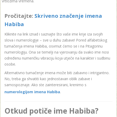
vrtlozima vremena.
Pročitajte:
Skriveno značenje imena
Habiba
Kliknite na link iznad i saznajte što vaše ime krije iza svojih
slova i numerologije – sve u duhu zabave! Pored alfabetskog
tumačenja imena Habiba, osvrnut ćemo se i na Pitagorinu
numerologiju. Ona se temelji na vjerovanju da svako ime nosi
određenu numeričku vibraciju koja utječe na karakter i sudbinu
osobe.
Alternativno tumačenje imena može biti zabavno i intrigantno.
No, treba ga shvatiti kao jednostavan oblik zabave i
samospoznaje. Ako ste zainteresirani, krenimo s
numerologijom imena Habiba
.
Otkud potiče ime Habiba?