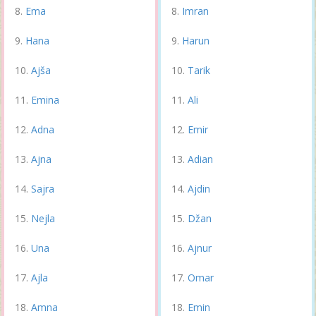
Ema
Imran
Hana
Harun
Ajša
Tarik
Emina
Ali
Adna
Emir
Ajna
Adian
Sajra
Ajdin
Nejla
Džan
Una
Ajnur
Ajla
Omar
Amna
Emin