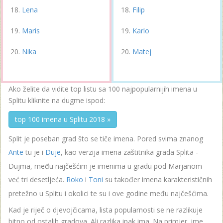
Lena
Filip
Maris
Karlo
Nika
Matej
Ako želite da vidite top listu sa 100 najpopularnijih imena u
Splitu kliknite na dugme ispod:
top 100 imena u Splitu 2018 »
Split je poseban grad što se tiče imena. Pored svima znanog
Ante
tu je i
Duje
, kao verzija imena zaštitnika grada Splita -
Dujma, među najčešćim je imenima u gradu pod Marjanom
već tri desetljeća.
Roko
i
Toni
su također imena karakterističnih
pretežno u Splitu i okolici te su i ove godine među najčešćima.
Kad je riječ o djevojčicama, lista popularnosti se ne razlikuje
bitno od ostalih gradova. Ali razlika ipak ima. Na primjer, ime