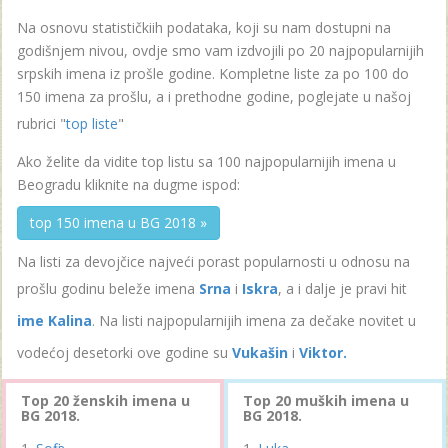
Na osnovu statističkiih podataka, koji su nam dostupni na
godišnjem nivou, ovdje smo vam izdvojili po 20 najpopularnijih
srpskih imena iz prošle godine. Kompletne liste za po 100 do
150 imena za prošlu, a i prethodne godine, poglejate u našoj
rubrici "
top liste
"
Ako želite da vidite top listu sa 100 najpopularnijih imena u
Beogradu kliknite na dugme ispod:
top 150 imena u BG 2018 »
Na listi za devojčice najveći porast popularnosti u odnosu na
prošlu godinu beleže imena
Srna
i
Iskra
, a i dalje je pravi hit
ime Kalina
. Na listi najpopularnijih imena za dečake novitet u
vodećoj desetorki ove godine su
Vukašin
i
Viktor.
Top 20 ženskih imena u
Top 20 muških imena u
BG 2018.
BG 2018.