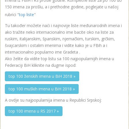
imena iz FBiH i RS prošle godine. Kompletne liste za po 100 do
150 imena za prošlu, a i prethodne godine, poglejate u našoj
rubrici "
top liste
"
Tu također možete naći i najnovije liste međunarodnih imena i
ako tražite neko internacionalno ime bacite oko na liste za
ruskim, italijanskim, španskim, njemačkim, turskim, grčkim,
švajcarskim i ostalim imenima i vidite kako je u FBih a i
internacionalno popularno ime Gradeta .
Ako želite da vidite top listu sa 100 najpopularnijih imena u
Federaciji BiH kliknite na dugme ispod:
top 100 ženskih imena u BiH 2018 »
top 100 muških imena u BiH 2018 »
A ovdje su najpopularnija imena u Republici Srpskoj:
top 100 imena u RS 2017 »