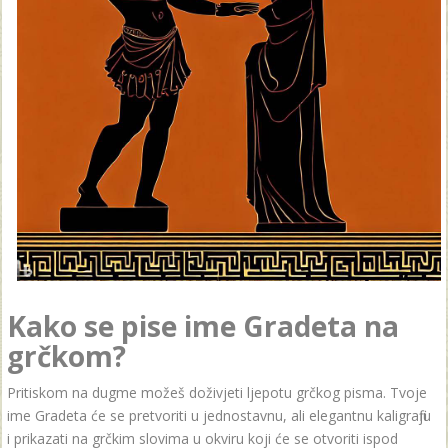
Kako se pise ime Gradeta na
grčkom?
Pritiskom na dugme možeš doživjeti ljepotu grčkog pisma. Tvoje
ime Gradeta će se pretvoriti u jednostavnu, ali elegantnu kaligrafiju
i prikazati na grčkim slovima u okviru koji će se otvoriti ispod