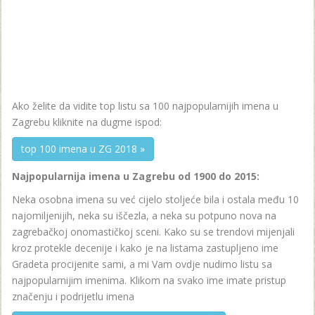
Ako želite da vidite top listu sa 100 najpopularnijih imena u
Zagrebu kliknite na dugme ispod:
top 100 imena u ZG 2018 »
Najpopularnija imena u Zagrebu od 1900 do 2015:
Neka osobna imena su već cijelo stoljeće bila i ostala među 10
najomiljenijih, neka su iščezla, a neka su potpuno nova na
zagrebačkoj onomastičkoj sceni. Kako su se trendovi mijenjali
kroz protekle decenije i kako je na listama zastupljeno ime
Gradeta procijenite sami, a mi Vam ovdje nudimo listu sa
najpopularnijim imenima. Klikom na svako ime imate pristup
značenju i podrijetlu imena