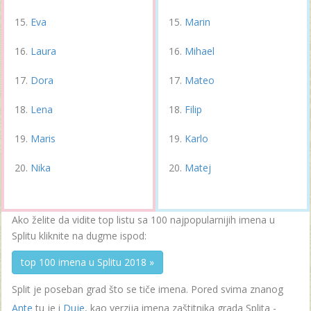
Eva
Marin
Laura
Mihael
Dora
Mateo
Lena
Filip
Maris
Karlo
Nika
Matej
Ako želite da vidite top listu sa 100 najpopularnijih imena u
Splitu kliknite na dugme ispod:
top 100 imena u Splitu 2018 »
Split je poseban grad što se tiče imena. Pored svima znanog
Ante
tu je i
Duje
, kao verzija imena zaštitnika grada Splita -