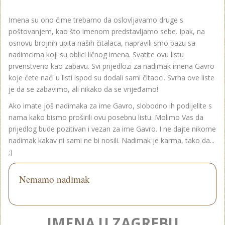
Imena su ono čime trebamo da oslovljavamo druge s
poštovanjem, kao što imenom predstavljamo sebe. Ipak, na
osnovu brojnih upita naših čitalaca, napravili smo bazu sa
nadimcima koji su oblici ličnog imena. Svatite ovu listu
prvenstveno kao zabavu. Svi prijedlozi za nadimak imena Gavro
koje ćete naći u listi ispod su dodali sami čitaoci. Svrha ove liste
je da se zabavimo, ali nikako da se vrijeđamo!
Ako imate još nadimaka za ime Gavro, slobodno ih podijelite s
nama kako bismo proširili ovu posebnu listu. Molimo Vas da
prijedlog bude pozitivan i vezan za ime Gavro. I ne dajte nikome
nadimak kakav ni sami ne bi nosili. Nadimak je karma, tako da...
;)
Nemamo nadimak
IMENA U ZAGREBU