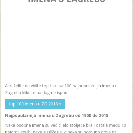
Ako želite da vidite top listu sa 100 najpopularnijih imena u
Zagrebu kliknite na dugme ispod:
top 100 imena u ZG 2018 »
Najpopularnija imena u Zagrebu od 1900 do 2015:
Neka osobna imena su već cijelo stoljeće bila i ostala među 10
najomiljenijih, neka su iščezla, a neka su potpuno nova na