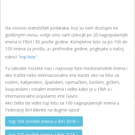
Na osnovu statističkiih podataka, koji su nam dostupni na
godišnjem nivou, ovdje smo vam izdvojili po 20 najpopularnijih
imena iz FBiH i RS prošle godine. Kompletne liste za po 100 do
150 imena za prošlu, a i prethodne godine, poglejate u našoj
rubrici "
top liste
"
Tu također možete naći i najnovije liste međunarodnih imena i
ako tražite neko internacionalno ime bacite oko na liste za
ruskim, italijanskim, španskim, njemačkim, turskim, grčkim,
švajcarskim i ostalim imenima i vidite kako je u FBih a i
internacionalno popularno ime Gavro .
Ako želite da vidite top listu sa 100 najpopularnijih imena u
Federaciji BiH kliknite na dugme ispod:
top 100 ženskih imena u BiH 2018 »
top 100 muških imena u BiH 2018 »