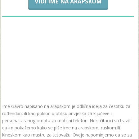
VIDI IME NA ARAPSKOM
Ime Gavro napisano na arapskom je odlična ideja za čestitku za
rođendan, ili kao poklon u obliku privjeska za ključeve ili
personaliziranog omota za mobilni telefon. Neki čitaoci su trazili
da im pokažemo kako se piše ime na arapskom, ruskom ili
kineskom kao mustru za tetovažu. Ovdje napominjemo da se za