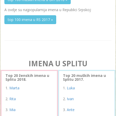
A ovdje su najpopularnija imena u Republici Srpskoj:
top 100 imena u RS 2017 »
IMENA U SPLITU
Top 20 ženskih imena u
Top 20 muških imena u
Splitu 2018.
Splitu 2017.
Marta
Luka
Rita
Ivan
Mia
Ante