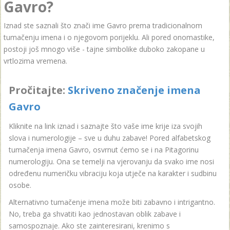
Gavro?
Iznad ste saznali što znači ime Gavro prema tradicionalnom
tumačenju imena i o njegovom porijeklu. Ali pored onomastike,
postoji još mnogo više - tajne simbolike duboko zakopane u
vrtlozima vremena.
Pročitajte:
Skriveno značenje imena
Gavro
Kliknite na link iznad i saznajte što vaše ime krije iza svojih
slova i numerologije – sve u duhu zabave! Pored alfabetskog
tumačenja imena Gavro, osvrnut ćemo se i na Pitagorinu
numerologiju. Ona se temelji na vjerovanju da svako ime nosi
određenu numeričku vibraciju koja utječe na karakter i sudbinu
osobe.
Alternativno tumačenje imena može biti zabavno i intrigantno.
No, treba ga shvatiti kao jednostavan oblik zabave i
samospoznaje. Ako ste zainteresirani, krenimo s