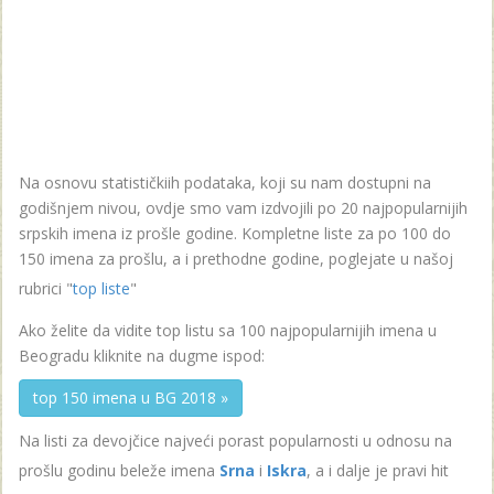
Na osnovu statističkiih podataka, koji su nam dostupni na
godišnjem nivou, ovdje smo vam izdvojili po 20 najpopularnijih
srpskih imena iz prošle godine. Kompletne liste za po 100 do
150 imena za prošlu, a i prethodne godine, poglejate u našoj
rubrici "
top liste
"
Ako želite da vidite top listu sa 100 najpopularnijih imena u
Beogradu kliknite na dugme ispod:
top 150 imena u BG 2018 »
Na listi za devojčice najveći porast popularnosti u odnosu na
prošlu godinu beleže imena
Srna
i
Iskra
, a i dalje je pravi hit