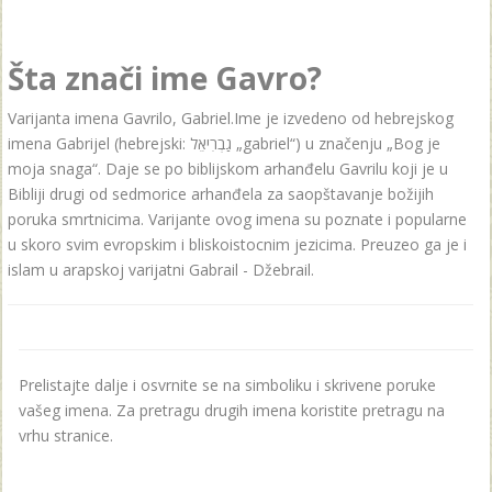
Šta znači ime Gavro?
Varijanta imena Gаvrilo, Gabriel.Ime je izvedeno od hebrejskog
imena Gabrijel (hebrejski: גַבְרִיאֵל „gabriel“) u značenju „Bog je
moja snaga“. Daje se po biblijskom arhanđelu Gavrilu koji je u
Bibliji drugi od sedmorice arhanđela za saopštavanje božijih
poruka smrtnicima. Varijante ovog imena su poznate i popularne
u skoro svim evropskim i bliskoistocnim jezicima. Preuzeo ga je i
islam u arapskoj varijatni Gabrail - Džebrail.
Prelistajte dalje i osvrnite se na simboliku i skrivene poruke
vašeg imena. Za pretragu drugih imena koristite pretragu na
vrhu stranice.