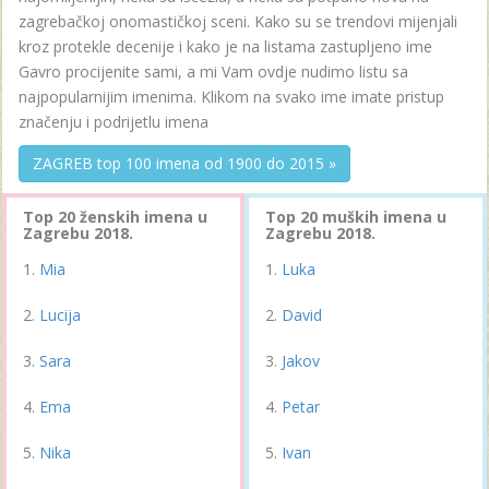
zagrebačkoj onomastičkoj sceni. Kako su se trendovi mijenjali
kroz protekle decenije i kako je na listama zastupljeno ime
Gavro procijenite sami, a mi Vam ovdje nudimo listu sa
najpopularnijim imenima. Klikom na svako ime imate pristup
značenju i podrijetlu imena
ZAGREB top 100 imena od 1900 do 2015 »
Top 20 ženskih imena u
Top 20 muških imena u
Zagrebu 2018.
Zagrebu 2018.
Mia
Luka
Lucija
David
Sara
Jakov
Ema
Petar
Nika
Ivan