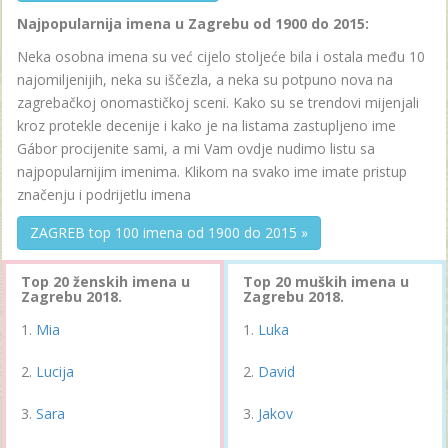
Najpopularnija imena u Zagrebu od 1900 do 2015:
Neka osobna imena su već cijelo stoljeće bila i ostala među 10
najomiljenijih, neka su iščezla, a neka su potpuno nova na
zagrebačkoj onomastičkoj sceni. Kako su se trendovi mijenjali
kroz protekle decenije i kako je na listama zastupljeno ime
Gábor procijenite sami, a mi Vam ovdje nudimo listu sa
najpopularnijim imenima. Klikom na svako ime imate pristup
značenju i podrijetlu imena
ZAGREB top 100 imena od 1900 do 2015 »
Top 20 ženskih imena u
Top 20 muških imena u
Zagrebu 2018.
Zagrebu 2018.
Mia
Luka
Lucija
David
Sara
Jakov