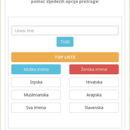
pomoć sljedećih opcija pretrage:
Traži
TOP LISTE
Muška imena
Ženska imena
Srpska
Hrvatska
Muslimanska
Arapska
Sva Imena
Slavenska