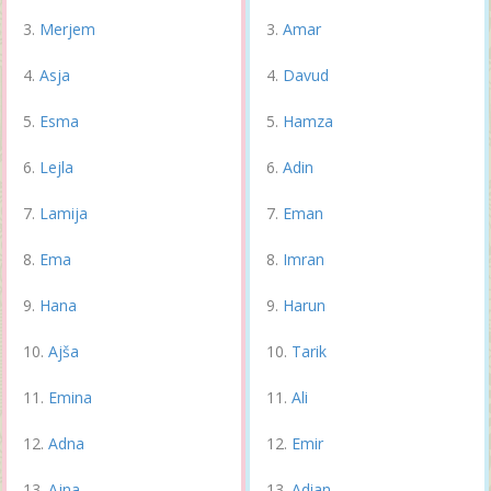
Merjem
Amar
Asja
Davud
Esma
Hamza
Lejla
Adin
Lamija
Eman
Ema
Imran
Hana
Harun
Ajša
Tarik
Emina
Ali
Adna
Emir
Ajna
Adian