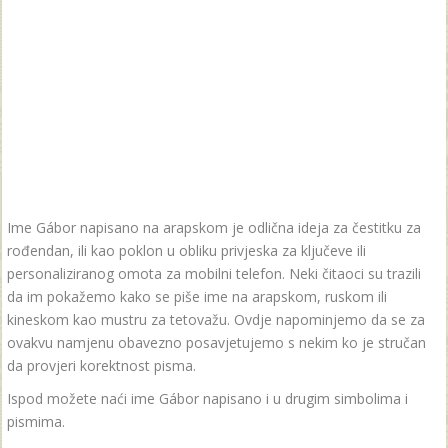
Ime Gábor napisano na arapskom je odlična ideja za čestitku za
rođendan, ili kao poklon u obliku privjeska za ključeve ili
personaliziranog omota za mobilni telefon. Neki čitaoci su trazili
da im pokažemo kako se piše ime na arapskom, ruskom ili
kineskom kao mustru za tetovažu. Ovdje napominjemo da se za
ovakvu namjenu obavezno posavjetujemo s nekim ko je stručan
da provjeri korektnost pisma.
Ispod možete naći ime Gábor napisano i u drugim simbolima i
pismima.