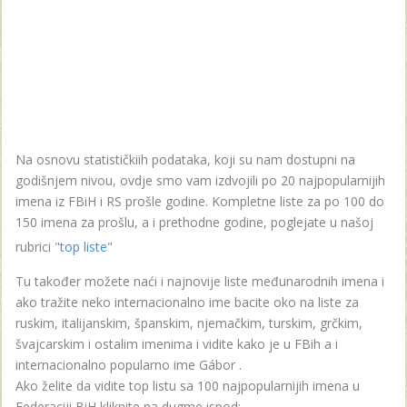
Na osnovu statističkiih podataka, koji su nam dostupni na
godišnjem nivou, ovdje smo vam izdvojili po 20 najpopularnijih
imena iz FBiH i RS prošle godine. Kompletne liste za po 100 do
150 imena za prošlu, a i prethodne godine, poglejate u našoj
rubrici "
top liste
"
Tu također možete naći i najnovije liste međunarodnih imena i
ako tražite neko internacionalno ime bacite oko na liste za
ruskim, italijanskim, španskim, njemačkim, turskim, grčkim,
švajcarskim i ostalim imenima i vidite kako je u FBih a i
internacionalno popularno ime Gábor .
Ako želite da vidite top listu sa 100 najpopularnijih imena u
Federaciji BiH kliknite na dugme ispod: