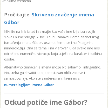
vrtlozima vremena.
Pročitajte:
Skriveno značenje imena
Gábor
Kliknite na link iznad i saznajte što vaše ime krije iza svojih
slova i numerologije – sve u duhu zabave! Pored alfabetskog
tumačenja imena Gábor, osvrnut ćemo se i na Pitagorinu
numerologiju. Ona se temelji na vjerovanju da svako ime nosi
određenu numeričku vibraciju koja utječe na karakter i sudbinu
osobe.
Alternativno tumačenje imena može biti zabavno i intrigantno.
No, treba ga shvatiti kao jednostavan oblik zabave i
samospoznaje. Ako ste zainteresirani, krenimo s
numerologijom imena Gábor
.
Otkud potiče ime Gábor?