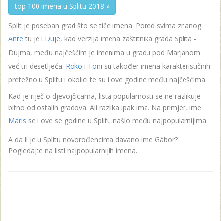
top 100 imena u Splitu 2018 »
Split je poseban grad što se tiče imena. Pored svima znanog
Ante
tu je i
Duje
, kao verzija imena zaštitnika grada Splita -
Dujma, među najčešćim je imenima u gradu pod Marjanom
već tri desetljeća.
Roko
i
Toni
su također imena karakterističnih
pretežno u Splitu i okolici te su i ove godine među najčešćima.
Kad je riječ o djevojčicama, lista popularnosti se ne razlikuje
bitno od ostalih gradova. Ali razlika ipak ima. Na primjer, ime
Maris
se i ove se godine u Splitu našlo među najpopularnijima.
A da li je u Splitu novorođencima davano ime Gábor?
Pogledajte na listi najpopularnijih imena.