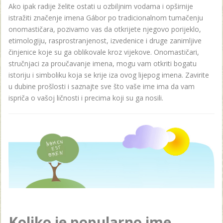
Ako ipak radije želite ostati u ozbiljnim vodama i opširnije
istražiti značenje imena Gábor po tradicionalnom tumačenju
onomastičara, pozivamo vas da otkrijete njegovo porijeklo,
etimologiju, rasprostranjenost, izvedenice i druge zanimljive
činjenice koje su ga oblikovale kroz vijekove. Onomastičari,
stručnjaci za proučavanje imena, mogu vam otkriti bogatu
istoriju i simboliku koja se krije iza ovog lijepog imena. Zavirite
u dubine prošlosti i saznajte sve što vaše ime ima da vam
ispriča o vašoj ličnosti i precima koji su ga nosili.
Koliko je popularno ime