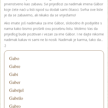
prvenstveno kao zabavu. Svi prijedlozi za nadimak imena Gábor
koje ćete naći u listi ispod su dodali sami čitaoci. Svrha ove liste
je da se zabavimo, ali nikako da se vrijeđamo!
Ako imate još nadimaka za ime Gábor, slobodno ih podijelite s
nama kako bismo proširili ovu posebnu listu. Molimo Vas da
prijedlog bude pozitivan i vezan za ime Gábor. I ne dajte nikome
nadimak kakav ni sami ne bi nosili. Nadimak je karma, tako da...
;)
Gabo
Gabre
Gabi
Gaber
Gabrijel
Gabrilo
Gabro