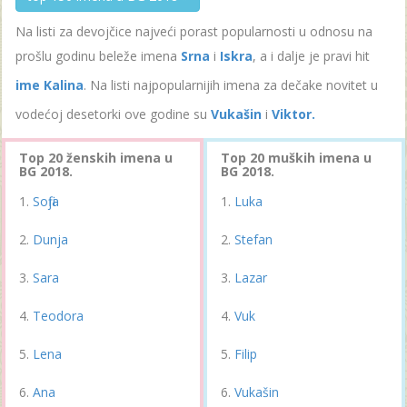
Na listi za devojčice najveći porast popularnosti u odnosu na
prošlu godinu beleže imena
Srna
i
Iskra
, a i dalje je pravi hit
ime Kalina
. Na listi najpopularnijih imena za dečake novitet u
vodećoj desetorki ove godine su
Vukašin
i
Viktor.
Top 20 ženskih imena u
Top 20 muških imena u
BG 2018.
BG 2018.
Sofija
Luka
Dunja
Stefan
Sara
Lazar
Teodora
Vuk
Lena
Filip
Ana
Vukašin