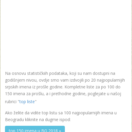
Na osnovu statističkiih podataka, koji su nam dostupni na
godišnjem nivou, ovdje smo vam izdvojili po 20 najpopularnijih
srpskih imena iz prošle godine. Kompletne liste za po 100 do
150 imena za prošlu, a i prethodne godine, poglejate u našoj
rubrici "
top liste
"
Ako želite da vidite top listu sa 100 najpopularnijih imena u
Beogradu kliknite na dugme ispod:
top 150 imena u BG 2018 »