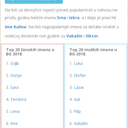
Na listi za devojčice najveći porast popularnosti u odnosu na
prošlu godinu beleže imena
Srna
i
Iskra
, a i dalje je pravi hit
ime Kalina
. Na listi najpopularnijih imena za dečake novitet u
vodećoj desetorki ove godine su
Vukašin
i
Viktor.
Top 20 ženskih imena u
Top 20 muških imena u
BG 2018.
BG 2018.
Sofija
Luka
Dunja
Stefan
Sara
Lazar
Teodora
Vuk
Lena
Filip
Ana
Vukašin