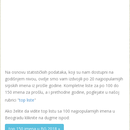
Na osnovu statističkiih podataka, koji su nam dostupni na
godišnjem nivou, ovdje smo vam izdvojili po 20 najpopularnijih
srpskih imena iz prošle godine. Kompletne liste za po 100 do
150 imena za prošlu, a i prethodne godine, poglejate u našoj
rubrici "
top liste
"
Ako želite da vidite top listu sa 100 najpopularnijih imena u
Beogradu kliknite na dugme ispod:
top 150 imena u BG 2018 »