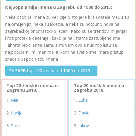
Najpopularnija imena u Zagrebu od 1900 do 2015:
Neka osobna imena su već cijelo stoljeće bila i ostala među 10
najomiljenijih, neka su iščezla, a neka su potpuno nova na
zagrebačkoj onomastičkoj sceni. Kako su se trendovi mijenjali
kroz protekle decenije i kako je na listama zastupljeno ime
Fahreta procijenite sami, a mi Vam ovdje nudimo listu sa
najpopularnijim imenima. Klikom na svako ime imate pristup
značenju i podrijetlu imena
ZAGREB top 100 imena od 1900 do 2015 »
Top 20 ženskih imena u
Top 20 muških imena u
Zagrebu 2018.
Zagrebu 2018.
Mia
Luka
Lucija
David
Sara
Jakov