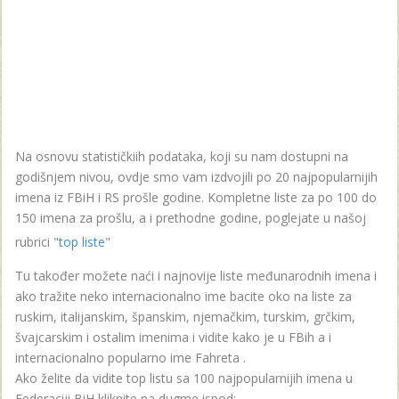
Na osnovu statističkiih podataka, koji su nam dostupni na
godišnjem nivou, ovdje smo vam izdvojili po 20 najpopularnijih
imena iz FBiH i RS prošle godine. Kompletne liste za po 100 do
150 imena za prošlu, a i prethodne godine, poglejate u našoj
rubrici "
top liste
"
Tu također možete naći i najnovije liste međunarodnih imena i
ako tražite neko internacionalno ime bacite oko na liste za
ruskim, italijanskim, španskim, njemačkim, turskim, grčkim,
švajcarskim i ostalim imenima i vidite kako je u FBih a i
internacionalno popularno ime Fahreta .
Ako želite da vidite top listu sa 100 najpopularnijih imena u
Federaciji BiH kliknite na dugme ispod: