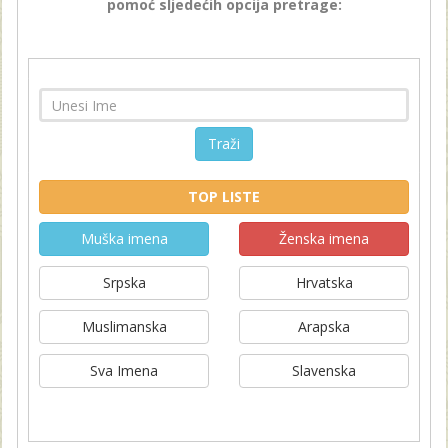
pomoć sljedećih opcija pretrage:
Traži
TOP LISTE
Muška imena
Ženska imena
Srpska
Hrvatska
Muslimanska
Arapska
Sva Imena
Slavenska