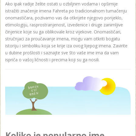
Ako ipak radije želite ostati u ozbiljnim vodama i opširnije
istražiti značenje imena Fahreta po tradicionalnom tumačenju
onomastičara, pozivamo vas da otkrijete njegovo porijeklo,
etimologiju, rasprostranjenost, izvedenice i druge zanimljive
činjenice koje su ga oblikovale kroz vijekove. Onomastičari,
stručnjaci za proučavanje imena, mogu vam otkriti bogatu
istoriju i simboliku koja se krije iza ovog lijepog imena. Zavirite
u dubine prošlosti i saznajte sve što vaše ime ima da vam
ispriča o vašoj ličnosti i precima koji su ga nosili.
Koliko je popularno ime