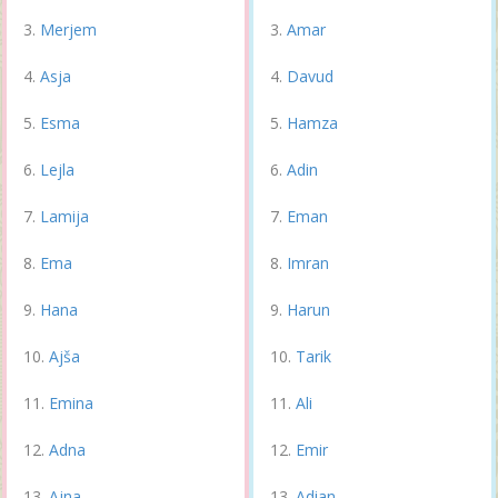
Merjem
Amar
Asja
Davud
Esma
Hamza
Lejla
Adin
Lamija
Eman
Ema
Imran
Hana
Harun
Ajša
Tarik
Emina
Ali
Adna
Emir
Ajna
Adian