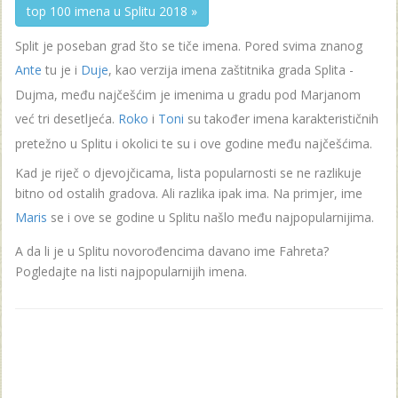
top 100 imena u Splitu 2018 »
Split je poseban grad što se tiče imena. Pored svima znanog
Ante
tu je i
Duje
, kao verzija imena zaštitnika grada Splita -
Dujma, među najčešćim je imenima u gradu pod Marjanom
već tri desetljeća.
Roko
i
Toni
su također imena karakterističnih
pretežno u Splitu i okolici te su i ove godine među najčešćima.
Kad je riječ o djevojčicama, lista popularnosti se ne razlikuje
bitno od ostalih gradova. Ali razlika ipak ima. Na primjer, ime
Maris
se i ove se godine u Splitu našlo među najpopularnijima.
A da li je u Splitu novorođencima davano ime Fahreta?
Pogledajte na listi najpopularnijih imena.