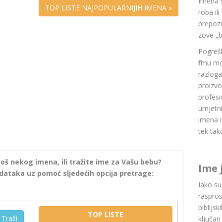
Imena 
TOP LISTE NAJPOPULARNIJIH IMENA »
roba il
prepozn
zove „b
Pogrešk
firmu m
razlog
proizvo
profesi
umjetni
imena i
tek tak
još nekog imena, ili tražite ime za Vašu bebu?
Ime 
dataka uz pomoć sljedećih opcija pretrage:
Iako s
raspros
biblijsk
TOP LISTE
Traži
ključan