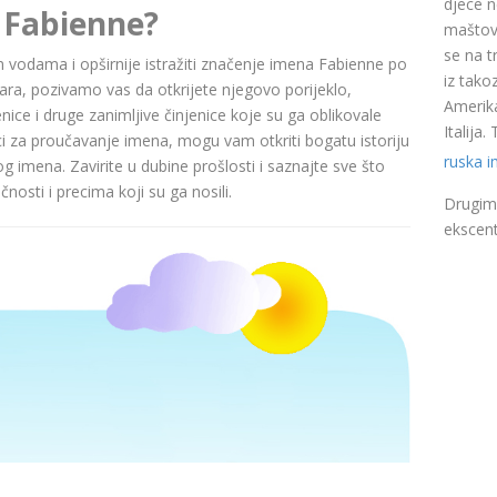
djece n
 Fabienne?
maštovi
se na t
nim vodama i opširnije istražiti značenje imena Fabienne po
iz takoz
a, pozivamo vas da otkrijete njegovo porijeklo,
Amerika
nice i druge zanimljive činjenice koje su ga oblikovale
Italija
ci za proučavanje imena, mogu vam otkriti bogatu istoriju
ruska 
pog imena. Zavirite u dubine prošlosti i saznajte sve što
nosti i precima koji su ga nosili.
Drugim 
ekscent