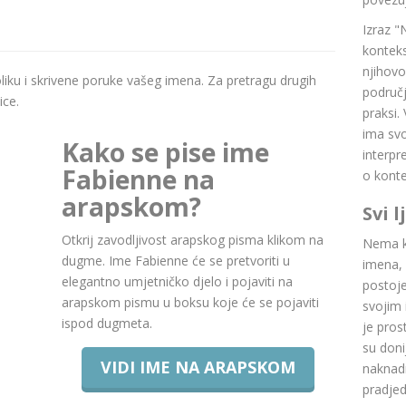
Izraz "
konteks
njihovo
boliku i skrivene poruke vašeg imena. Za pretragu drugih
područj
ice.
praksi.
ima svoj
Kako se pise ime
interpr
Fabienne na
o konte
arapskom?
Svi 
Otkrij zavodljivost arapskog pisma klikom na
Nema ku
dugme. Ime Fabienne će se pretvoriti u
imena, 
elegantno umjetničko djelo i pojaviti na
postoje.
arapskom pismu u boksu koje će se pojaviti
svojim 
ispod dugmeta.
je pros
su doni
VIDI IME NA ARAPSKOM
naknadn
pradje