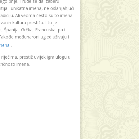
ego prije. Trude se da izaberu
tija i unikatna imena, ne oslanjahjući
radiciju. Ali veoma često su to imena
vanih kultura prestiža. I to je
, Španija, Grčka, Francuska pa i
. Takođe međunaroni ugled uživaju i
imena
.
riječima, prestiž uvijek igra ulogu u
ričnosti imena.