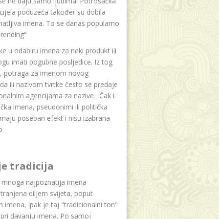
se ne daju samo ljudima. Potrošačka
i cijela poduzeća također su dobila
atljiva imena. To se danas popularno
rending“
e u odabiru imena za neki produkt ili
ogu imati pogubne posljedice. Iz tog
a, potraga za imenom novog
da ili nazivom tvrtke često se predaje
onalnim agencijama za nazive. Čak i
čka imena, pseudonimi ili politička
maju poseban efekt i nisu izabrana
o
je tradicija
u mnoga najpoznatija imena
tranjena diljem svijeta, poput
ih imena, ipak je taj "tradicionalni ton"
 pri davanju imena. Po samoj