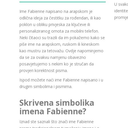
U svako
identit
Ime Fabienne napisano na arapskom je
promije
odlična ideja za čestitku za rođendan, ili kao
poklon u obliku privjeska za ključeve ili
personaliziranog omota za mobilni telefon.
Neki čitaoci su trazili da im pokažemo kako se
piše ime na arapskom, ruskom ili kineskom
kao mustru za tetovažu. Ovdje napominjemo
da se za ovakvu namjenu obavezno
posavjetujemo s nekim ko je stručan da
provjeri korektnost pisma.
Ispod možete naći ime Fabienne napisano i u
drugim simbolima i pismima.
Skrivena simbolika
imena Fabienne?
Iznad ste saznali što znači ime Fabienne