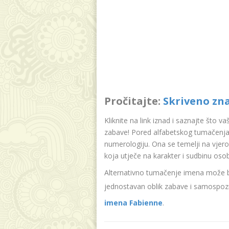
Pročitajte:
Skriveno zn
Kliknite na link iznad i saznajte što v
zabave! Pored alfabetskog tumačenja
numerologiju. Ona se temelji na vjer
koja utječe na karakter i sudbinu oso
Alternativno tumačenje imena može bit
jednostavan oblik zabave i samospozn
imena Fabienne
.