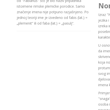
od "Fabianus" što je bio naziv pripadnika
No
istoimene rimske plemićke porodice. Samo
značenje imena nije potpuno razjašnjeno. Po
Izraz "
jednoj teoriji ime je izvedeno od fabis (lat.) =
jezika 
„plemenit“ ili od faba (lat.) = „pasulj“.
izreka 
posebn
karakte
U osnov
da ime
skriven
koja n
protuma
svog im
djelov
imena k
Primjer
"snaga"
osoba i
povezuj