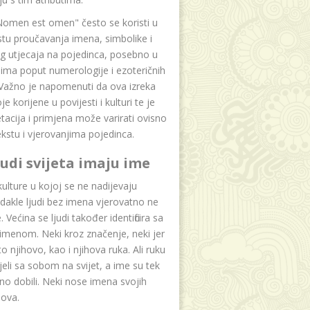
Nomen est omen" često se koristi u
tu proučavanja imena, simbolike i
g utjecaja na pojedinca, posebno u
ima poput numerologije i ezoteričnih
 Važno je napomenuti da ova izreka
e korijene u povijesti i kulturi te je
etacija i primjena može varirati ovisno
kstu i vjerovanjima pojedinca.
ljudi svijeta imaju ime
lture u kojoj se ne nadijevaju
dakle ljudi bez imena vjerovatno ne
 Većina se ljudi također identificira sa
imenom. Neki kroz značenje, neki jer
to njihovo, kao i njihova ruka. Ali ruku
jeli sa sobom na svijet, a ime su tek
o dobili. Neki nose imena svojih
dova.