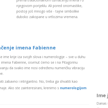
prema tradicionalnom tumačenju imena i o
njegovom porijeklu. Ali pored onomastike,
postoji još mnogo više - tajne simbolike
duboko zakopane u vrtlozima vremena.
ačenje imena Fabienne
aše ime krije iza svojih slova i numerologije – sve u duhu
 imena Fabienne, osvrnut ćemo se i na Pitagorinu
ovanju da svako ime nosi određenu numeričku vibraciju
be.
i zabavno i intrigantno. No, treba ga shvatiti kao
aje. Ako ste zainteresirani, krenimo s
numerologijom
Ime 
Danas s