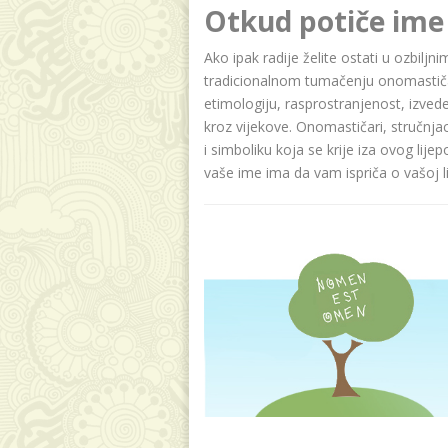
Otkud potiče ime
Ako ipak radije želite ostati u ozbilj
tradicionalnom tumačenju onomastičar
etimologiju, rasprostranjenost, izvede
kroz vijekove. Onomastičari, stručnja
i simboliku koja se krije iza ovog lije
vaše ime ima da vam ispriča o vašoj lič