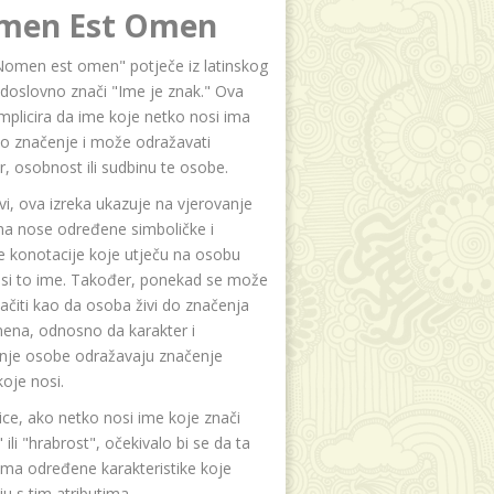
men Est Omen
Nomen est omen" potječe iz latinskog
i doslovno znači "Ime je znak." Ova
implicira da ime koje netko nosi ima
o značenje i može odražavati
r, osobnost ili sudbinu te osobe.
i, ova izreka ukazuje na vjerovanje
na nose određene simboličke i
e konotacije koje utječu na osobu
osi to ime. Također, ponekad se može
čiti kao da osoba živi do značenja
ena, odnosno da karakter i
anje osobe odražavaju značenje
oje nosi.
ice, ako netko nosi ime koje znači
 ili "hrabrost", očekivalo bi se da ta
ma određene karakteristike koje
u s tim atributima.