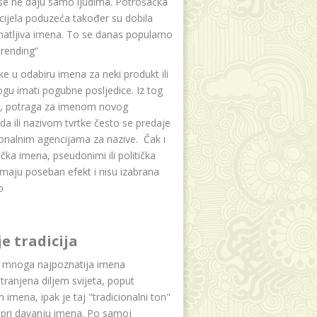
se ne daju samo ljudima. Potrošačka
i cijela poduzeća također su dobila
atljiva imena. To se danas popularno
rending“
e u odabiru imena za neki produkt ili
ogu imati pogubne posljedice. Iz tog
a, potraga za imenom novog
da ili nazivom tvrtke često se predaje
onalnim agencijama za nazive. Čak i
čka imena, pseudonimi ili politička
maju poseban efekt i nisu izabrana
o
je tradicija
u mnoga najpoznatija imena
tranjena diljem svijeta, poput
ih imena, ipak je taj "tradicionalni ton"
 pri davanju imena. Po samoj