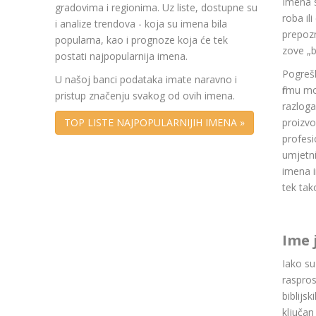
Imena 
gradovima i regionima. Uz liste, dostupne su
roba il
i analize trendova - koja su imena bila
prepozn
popularna, kao i prognoze koja će tek
zove „b
postati najpopularnija imena.
Pogrešk
U našoj banci podataka imate naravno i
firmu m
pristup značenju svakog od ovih imena.
razlog
TOP LISTE NAJPOPULARNIJIH IMENA »
proizvo
profesi
umjetni
imena i
tek tak
Ime 
Iako s
raspros
biblijsk
ključan