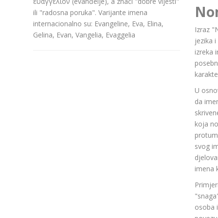
ευαγγελιον (evanđelje), a znači "dobre vijesti"
No
ili "radosna poruka". Varijante imena
internacionalno su: Evangeline, Eva, Elina,
Izraz "
Gelina, Evan, Vangelia, Evaggelia
jezika 
izreka 
posebn
karakte
U osnov
da ime
skriven
koja n
protuma
svog im
djelov
imena k
Primjer
"snaga"
osoba i