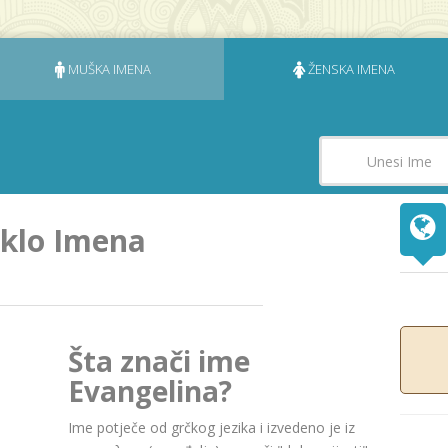
MUŠKA IMENA
ŽENSKA IMENA
eklo Imena
Šta znači ime
Evangelina?
Ime potječe od grčkog jezika i izvedeno je iz