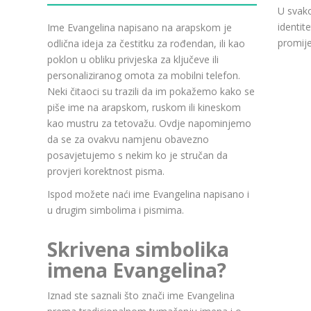
U svako
identit
Ime Evangelina napisano na arapskom je
promije
odlična ideja za čestitku za rođendan, ili kao
poklon u obliku privjeska za ključeve ili
personaliziranog omota za mobilni telefon.
Neki čitaoci su trazili da im pokažemo kako se
piše ime na arapskom, ruskom ili kineskom
kao mustru za tetovažu. Ovdje napominjemo
da se za ovakvu namjenu obavezno
posavjetujemo s nekim ko je stručan da
provjeri korektnost pisma.
Ispod možete naći ime Evangelina napisano i
u drugim simbolima i pismima.
Skrivena simbolika
imena Evangelina?
Iznad ste saznali što znači ime Evangelina