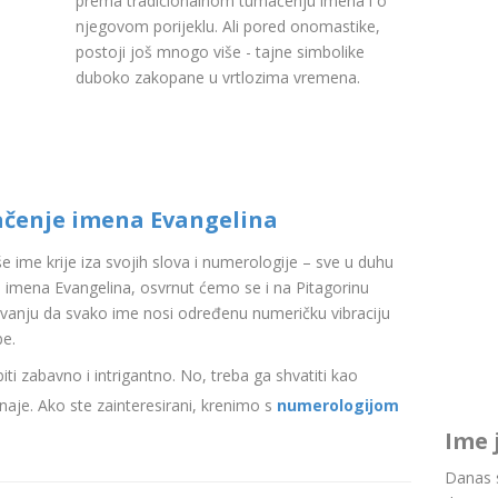
prema tradicionalnom tumačenju imena i o
njegovom porijeklu. Ali pored onomastike,
postoji još mnogo više - tajne simbolike
duboko zakopane u vrtlozima vremena.
ačenje imena Evangelina
aše ime krije iza svojih slova i numerologije – sve u duhu
imena Evangelina, osvrnut ćemo se i na Pitagorinu
ovanju da svako ime nosi određenu numeričku vibraciju
be.
i zabavno i intrigantno. No, treba ga shvatiti kao
aje. Ako ste zainteresirani, krenimo s
numerologijom
Ime 
Danas s