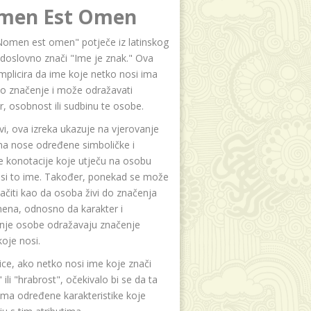
men Est Omen
Nomen est omen" potječe iz latinskog
i doslovno znači "Ime je znak." Ova
implicira da ime koje netko nosi ima
o značenje i može odražavati
r, osobnost ili sudbinu te osobe.
i, ova izreka ukazuje na vjerovanje
na nose određene simboličke i
e konotacije koje utječu na osobu
osi to ime. Također, ponekad se može
čiti kao da osoba živi do značenja
ena, odnosno da karakter i
anje osobe odražavaju značenje
oje nosi.
ice, ako netko nosi ime koje znači
 ili "hrabrost", očekivalo bi se da ta
ma određene karakteristike koje