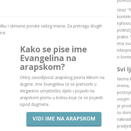
povezuj
Izraz "
konteks
njihovo
boliku i skrivene poruke vašeg imena. Za pretragu drugih
područj
ice.
praksi.
ima svoj
Kako se pise ime
interpr
Evangelina na
o konte
arapskom?
Svi 
Otkrij zavodljivost arapskog pisma klikom na
Nema ku
dugme. Ime Evangelina će se pretvoriti u
imena, 
elegantno umjetničko djelo i pojaviti na
postoje.
arapskom pismu u boksu koje će se pojaviti
svojim 
ispod dugmeta.
je pros
su doni
VIDI IME NA ARAPSKOM
naknadn
pradje