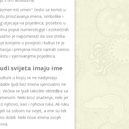
u s tim atributima.
Nomen est omen" često se koristi u
tu proučavanja imena, simbolike i
g utjecaja na pojedinca, posebno u
ima poput numerologije i ezoteričnih
 Važno je napomenuti da ova izreka
e korijene u povijesti i kulturi te je
etacija i primjena može varirati ovisno
kstu i vjerovanjima pojedinca.
ljudi svijeta imaju ime
lture u kojoj se ne nadijevaju
dakle ljudi bez imena vjerovatno ne
 Većina se ljudi također identificira sa
imenom. Neki kroz značenje, neki jer
to njihovo, kao i njihova ruka. Ali ruku
jeli sa sobom na svijet, a ime su tek
o dobili. Neki nose imena svojih
dova.