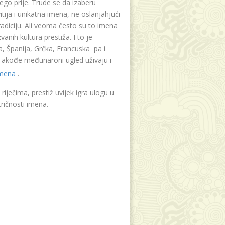
ego prije. Trude se da izaberu
tija i unikatna imena, ne oslanjahjući
radiciju. Ali veoma često su to imena
vanih kultura prestiža. I to je
, Španija, Grčka, Francuska pa i
. Takođe međunaroni ugled uživaju i
imena
.
riječima, prestiž uvijek igra ulogu u
ričnosti imena.