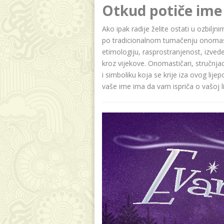
Otkud potiče ime
Ako ipak radije želite ostati u ozbiljn
po tradicionalnom tumačenju onomasti
etimologiju, rasprostranjenost, izvede
kroz vijekove. Onomastičari, stručnja
i simboliku koja se krije iza ovog lije
vaše ime ima da vam ispriča o vašoj lič