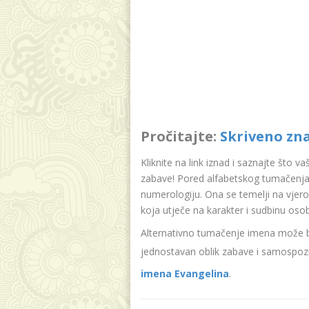
Pročitajte:
Skriveno zn
Kliknite na link iznad i saznajte što v
zabave! Pored alfabetskog tumačenja 
numerologiju. Ona se temelji na vjer
koja utječe na karakter i sudbinu oso
Alternativno tumačenje imena može bit
jednostavan oblik zabave i samospozn
imena Evangelina
.