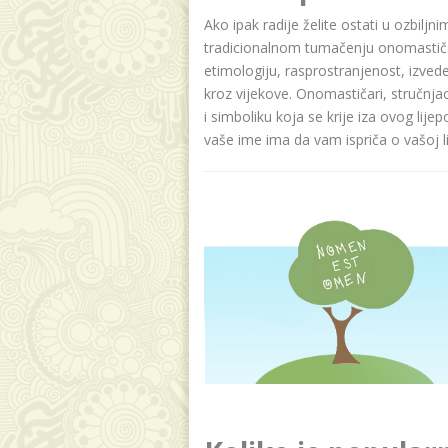
Ako ipak radije želite ostati u ozbilj
tradicionalnom tumačenju onomastičar
etimologiju, rasprostranjenost, izvede
kroz vijekove. Onomastičari, stručnja
i simboliku koja se krije iza ovog lije
vaše ime ima da vam ispriča o vašoj lič