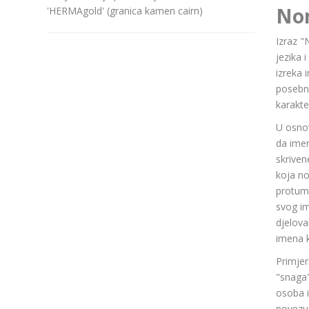
No
'HERMAgold' (granica kamen cairn)
Izraz "
jezika 
izreka 
posebn
karakte
U osnov
da ime
skriven
koja n
protuma
svog im
djelov
imena k
Primjer
"snaga"
osoba i
povezuj