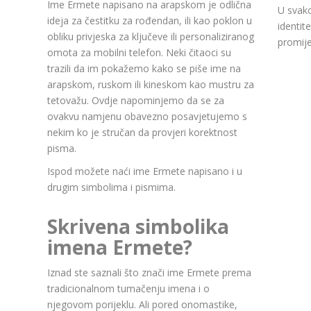
Ime Ermete napisano na arapskom je odlična
U svako
ideja za čestitku za rođendan, ili kao poklon u
identit
obliku privjeska za ključeve ili personaliziranog
promije
omota za mobilni telefon. Neki čitaoci su
trazili da im pokažemo kako se piše ime na
arapskom, ruskom ili kineskom kao mustru za
tetovažu. Ovdje napominjemo da se za
ovakvu namjenu obavezno posavjetujemo s
nekim ko je stručan da provjeri korektnost
pisma.
Ispod možete naći ime Ermete napisano i u
drugim simbolima i pismima.
Skrivena simbolika
imena Ermete?
Iznad ste saznali što znači ime Ermete prema
tradicionalnom tumačenju imena i o
njegovom porijeklu. Ali pored onomastike,