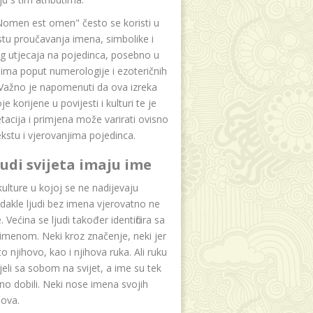
Nomen est omen" često se koristi u
tu proučavanja imena, simbolike i
g utjecaja na pojedinca, posebno u
ima poput numerologije i ezoteričnih
 Važno je napomenuti da ova izreka
e korijene u povijesti i kulturi te je
etacija i primjena može varirati ovisno
kstu i vjerovanjima pojedinca.
ljudi svijeta imaju ime
lture u kojoj se ne nadijevaju
dakle ljudi bez imena vjerovatno ne
 Većina se ljudi također identificira sa
imenom. Neki kroz značenje, neki jer
to njihovo, kao i njihova ruka. Ali ruku
jeli sa sobom na svijet, a ime su tek
o dobili. Neki nose imena svojih
dova.