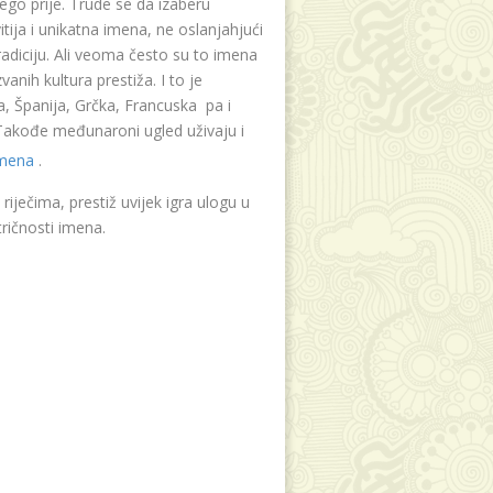
ego prije. Trude se da izaberu
tija i unikatna imena, ne oslanjahjući
radiciju. Ali veoma često su to imena
vanih kultura prestiža. I to je
, Španija, Grčka, Francuska pa i
. Takođe međunaroni ugled uživaju i
imena
.
riječima, prestiž uvijek igra ulogu u
ričnosti imena.