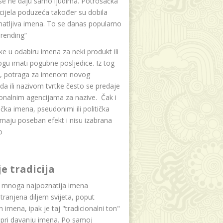
se ne daju samo ljudima. Potrošačka
i cijela poduzeća također su dobila
atljiva imena. To se danas popularno
rending“
e u odabiru imena za neki produkt ili
ogu imati pogubne posljedice. Iz tog
a, potraga za imenom novog
da ili nazivom tvrtke često se predaje
onalnim agencijama za nazive. Čak i
čka imena, pseudonimi ili politička
maju poseban efekt i nisu izabrana
o
je tradicija
u mnoga najpoznatija imena
tranjena diljem svijeta, poput
ih imena, ipak je taj "tradicionalni ton"
 pri davanju imena. Po samoj