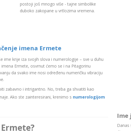
postoji još mnogo više - tajne simbolike
duboko zakopane u vrtlozima vremena.
ačenje imena Ermete
aše ime krije iza svojih slova i numerologije – sve u duhu
 imena Ermete, osvrnut ćemo se i na Pitagorinu
ovanju da svako ime nosi određenu numeričku vibraciju
be.
i zabavno i intrigantno. No, treba ga shvatiti kao
aje. Ako ste zainteresirani, krenimo s
numerologijom
Ime 
 Ermete?
Danas s