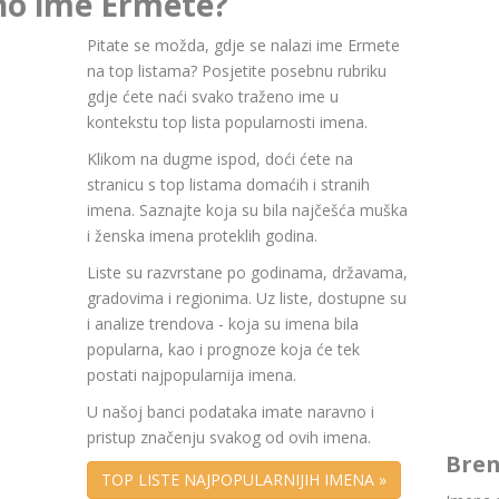
rno ime Ermete?
Pitate se možda, gdje se nalazi ime Ermete
na top listama? Posjetite posebnu rubriku
gdje ćete naći svako traženo ime u
kontekstu top lista popularnosti imena.
Klikom na dugme ispod, doći ćete na
stranicu s top listama domaćih i stranih
imena. Saznajte koja su bila najčešća muška
i ženska imena proteklih godina.
Liste su razvrstane po godinama, državama,
gradovima i regionima. Uz liste, dostupne su
i analize trendova - koja su imena bila
popularna, kao i prognoze koja će tek
postati najpopularnija imena.
U našoj banci podataka imate naravno i
pristup značenju svakog od ovih imena.
Bren
TOP LISTE NAJPOPULARNIJIH IMENA »