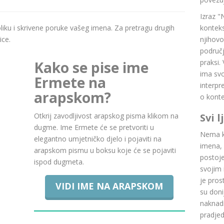
Izraz "
boliku i skrivene poruke vašeg imena. Za pretragu drugih
konteks
ice.
njihovo
područj
praksi.
Kako se pise ime
ima svoj
Ermete na
interpr
arapskom?
o konte
Otkrij zavodljivost arapskog pisma klikom na
Svi 
dugme. Ime Ermete će se pretvoriti u
Nema ku
elegantno umjetničko djelo i pojaviti na
imena, 
arapskom pismu u boksu koje će se pojaviti
postoje.
ispod dugmeta.
svojim 
je pros
VIDI IME NA ARAPSKOM
su doni
naknadn
pradje