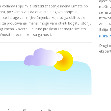
djece n
nim vodama i opširnije istražiti značenje imena Ermete po
maštovi
a, pozivamo vas da otkrijete njegovo porijeklo,
se na t
nice i druge zanimljive činjenice koje su ga oblikovale
iz takoz
ci za proučavanje imena, mogu vam otkriti bogatu istoriju
Amerika
pog imena. Zavirite u dubine prošlosti i saznajte sve što
Italija
nosti i precima koji su ga nosili.
ruska 
Drugim 
ekscent