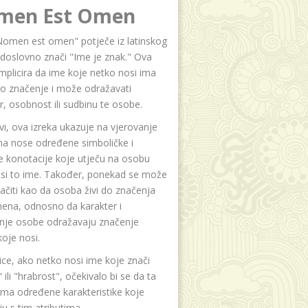
men Est Omen
Nomen est omen" potječe iz latinskog
i doslovno znači "Ime je znak." Ova
implicira da ime koje netko nosi ima
o značenje i može odražavati
r, osobnost ili sudbinu te osobe.
i, ova izreka ukazuje na vjerovanje
na nose određene simboličke i
e konotacije koje utječu na osobu
osi to ime. Također, ponekad se može
čiti kao da osoba živi do značenja
ena, odnosno da karakter i
anje osobe odražavaju značenje
oje nosi.
ice, ako netko nosi ime koje znači
 ili "hrabrost", očekivalo bi se da ta
ma određene karakteristike koje
u s tim atributima.