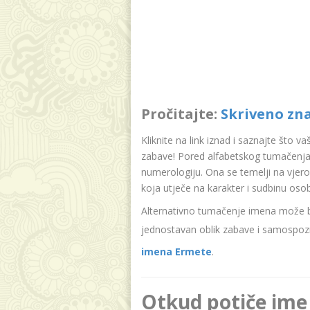
Pročitajte:
Skriveno zn
Kliknite na link iznad i saznajte što v
zabave! Pored alfabetskog tumačenja
numerologiju. Ona se temelji na vjer
koja utječe na karakter i sudbinu oso
Alternativno tumačenje imena može bit
jednostavan oblik zabave i samospozn
imena Ermete
.
Otkud potiče ime