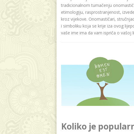
tradicionalnom tumačenju onomastičar
etimologiju, rasprostranjenost, izvede
kroz vijekove. Onomastičari, stručnja
i simboliku koja se krije iza ovog lije
vaše ime ima da vam ispriča o vašoj lič
Koliko je popular