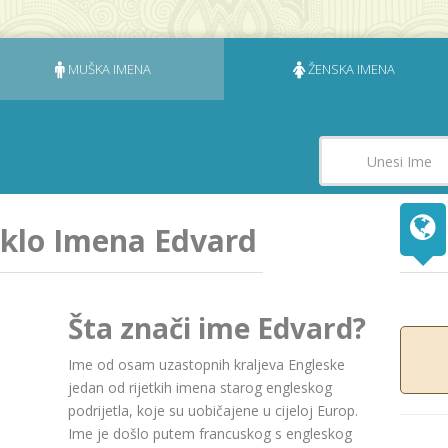
MUŠKA IMENA
ŽENSKA IMENA
eklo Imena Edvard
Šta znači ime Edvard?
Ime od osam uzastopnih kraljeva Engleske
jedan od rijetkih imena starog engleskog
podrijetla, koje su uobičajene u cijeloj Europ.
Ime je došlo putem francuskog s engleskog