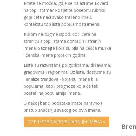
Pitate se možda, gdje se nalazi ime Edvard
na top listama? Posjetite posebnu rubriku
gdje ćete naći svako traženo ime u
kontekstu top lista popularnosti imena.
Klikom na dugme ispod, doći ćete na
stranicu s top listama domaćih i stranih
imena. Saznajte koja su bila najčešća muška
i ženska imena proteklih godina.
Liste su razvrstane po godinama, državama,
gradovima i regionima. Uz liste, dostupne su
i analize trendova - koja su imena bila
popularna, kao i prognoze koja će tek
postati najpopularnija imena.
U našoj banci podataka imate naravno i
pristup značenju svakog od ovih imena.
TOP LISTE NAJPOPULARNIJIH IMENA »
Bren