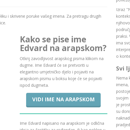
Izraz "
boliku i skrivene poruke vašeg imena. Za pretragu drugih
konteks
ice.
njihovo
područj
praksi.
Kako se pise ime
ima svoj
Edvard na arapskom?
interpr
o konte
Otkrij zavodljivost arapskog pisma klikom na
dugme. Ime Edvard će se pretvoriti u
Svi 
elegantno umjetničko djelo i pojaviti na
Nema ku
arapskom pismu u boksu koje će se pojaviti
imena, 
ispod dugmeta.
postoje.
svojim 
VIDI IME NA ARAPSKOM
je pros
su doni
naknadn
Ime Edvard napisano na arapskom je odlična
pradje
ideja za čestitku za rođendan, ili kao poklon u