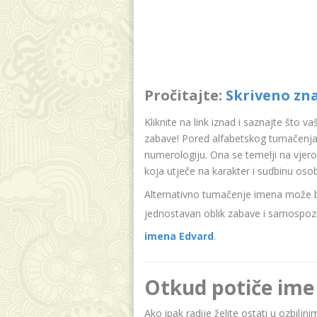
Pročitajte:
Skriveno zn
Kliknite na link iznad i saznajte što v
zabave! Pored alfabetskog tumačenja
numerologiju. Ona se temelji na vjer
koja utječe na karakter i sudbinu oso
Alternativno tumačenje imena može bit
jednostavan oblik zabave i samospozn
imena Edvard
.
Otkud potiče ime
Ako ipak radije želite ostati u ozbilj