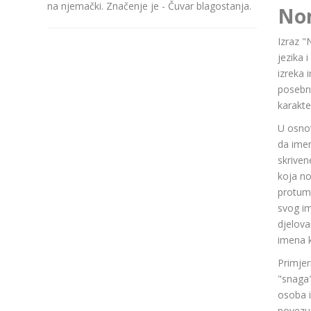
na njemački. Značenje je - Čuvar blagostanja.
No
Izraz "
jezika 
izreka 
posebn
karakte
U osnov
da ime
skriven
koja n
protuma
svog im
djelov
imena k
Primjer
"snaga"
osoba i
povezuj