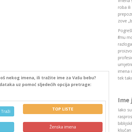
Imena 
roba il
prepozn
zove „b
Pogrešk
firmu m
razlog
proizvo
profesi
umjetni
imena i
još nekog imena, ili tražite ime za Vašu bebu?
tek tak
dataka uz pomoć sljedećih opcija pretrage:
Ime 
TOP LISTE
Iako s
Traži
raspros
biblijsk
Ženska imena
ključan