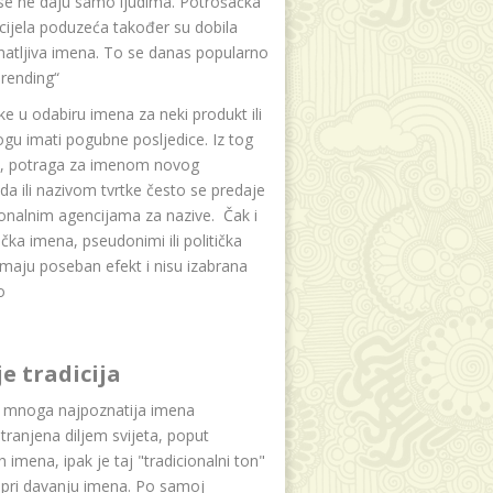
se ne daju samo ljudima. Potrošačka
i cijela poduzeća također su dobila
atljiva imena. To se danas popularno
rending“
e u odabiru imena za neki produkt ili
ogu imati pogubne posljedice. Iz tog
a, potraga za imenom novog
da ili nazivom tvrtke često se predaje
onalnim agencijama za nazive. Čak i
čka imena, pseudonimi ili politička
maju poseban efekt i nisu izabrana
o
je tradicija
u mnoga najpoznatija imena
tranjena diljem svijeta, poput
ih imena, ipak je taj "tradicionalni ton"
 pri davanju imena. Po samoj