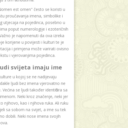
Nomen est omen" često se koristi u
tu proučavanja imena, simbolike i
g utjecaja na pojedinca, posebno u
ima poput numerologije i ezoteričnih
 Važno je napomenuti da ova izreka
e korijene u povijesti i kulturi te je
etacija i primjena može varirati ovisno
kstu i vjerovanjima pojedinca.
ljudi svijeta imaju ime
lture u kojoj se ne nadijevaju
dakle ljudi bez imena vjerovatno ne
 Većina se ljudi također identificira sa
imenom. Neki kroz značenje, neki jer
to njihovo, kao i njihova ruka. Ali ruku
jeli sa sobom na svijet, a ime su tek
o dobili. Neki nose imena svojih
dova.