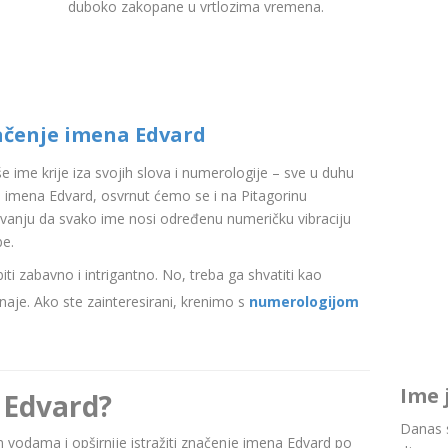
duboko zakopane u vrtlozima vremena.
ačenje imena Edvard
aše ime krije iza svojih slova i numerologije – sve u duhu
 imena Edvard, osvrnut ćemo se i na Pitagorinu
ovanju da svako ime nosi određenu numeričku vibraciju
be.
i zabavno i intrigantno. No, treba ga shvatiti kao
aje. Ako ste zainteresirani, krenimo s
numerologijom
Ime 
 Edvard?
Danas s
nim vodama i opširnije istražiti značenje imena Edvard po