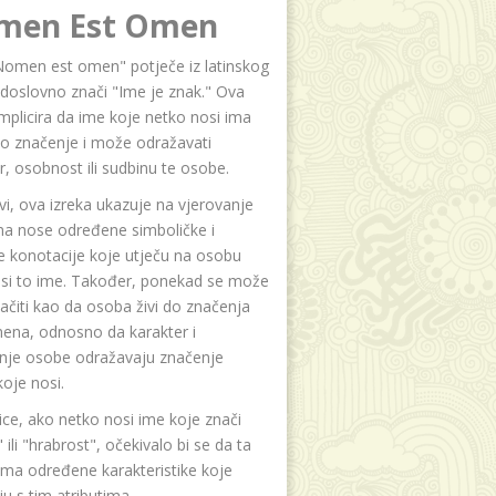
men Est Omen
Nomen est omen" potječe iz latinskog
i doslovno znači "Ime je znak." Ova
implicira da ime koje netko nosi ima
o značenje i može odražavati
r, osobnost ili sudbinu te osobe.
i, ova izreka ukazuje na vjerovanje
na nose određene simboličke i
e konotacije koje utječu na osobu
osi to ime. Također, ponekad se može
čiti kao da osoba živi do značenja
ena, odnosno da karakter i
anje osobe odražavaju značenje
oje nosi.
ice, ako netko nosi ime koje znači
 ili "hrabrost", očekivalo bi se da ta
ma određene karakteristike koje
u s tim atributima.