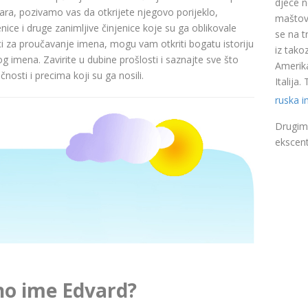
djece n
a, pozivamo vas da otkrijete njegovo porijeklo,
maštovi
nice i druge zanimljive činjenice koje su ga oblikovale
se na t
ci za proučavanje imena, mogu vam otkriti bogatu istoriju
iz takoz
pog imena. Zavirite u dubine prošlosti i saznajte sve što
Amerika
nosti i precima koji su ga nosili.
Italija
ruska 
Drugim 
ekscent
no ime Edvard?