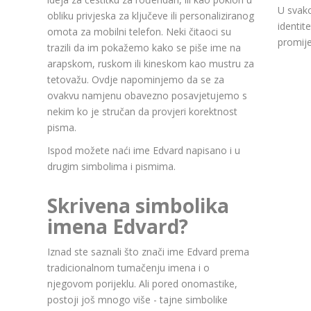
U svako
obliku privjeska za ključeve ili personaliziranog
identit
omota za mobilni telefon. Neki čitaoci su
promije
trazili da im pokažemo kako se piše ime na
arapskom, ruskom ili kineskom kao mustru za
tetovažu. Ovdje napominjemo da se za
ovakvu namjenu obavezno posavjetujemo s
nekim ko je stručan da provjeri korektnost
pisma.
Ispod možete naći ime Edvard napisano i u
drugim simbolima i pismima.
Skrivena simbolika
imena Edvard?
Iznad ste saznali što znači ime Edvard prema
tradicionalnom tumačenju imena i o
njegovom porijeklu. Ali pored onomastike,
postoji još mnogo više - tajne simbolike