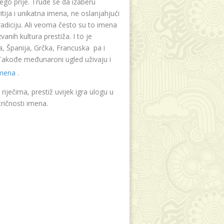
ego prije. Trude se da izaberu
tija i unikatna imena, ne oslanjahjući
radiciju. Ali veoma često su to imena
vanih kultura prestiža. I to je
, Španija, Grčka, Francuska pa i
. Takođe međunaroni ugled uživaju i
imena
.
riječima, prestiž uvijek igra ulogu u
ričnosti imena.