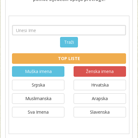
Traži
TOP LISTE
Muška imena
Ženska imena
Srpska
Hrvatska
Muslimanska
Arapska
Sva Imena
Slavenska