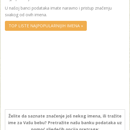
U našoj banci podataka imate naravno i pristup značenju
svakog od ovih imena.
TOP LISTE NAJPOPULARNIJIH IMENA »
Želite da saznate značenje još nekog imena, ili tražite
ime za Vašu bebu? Pretražite našu banku podataka uz
pomoć sljedećih opcija pretrage: