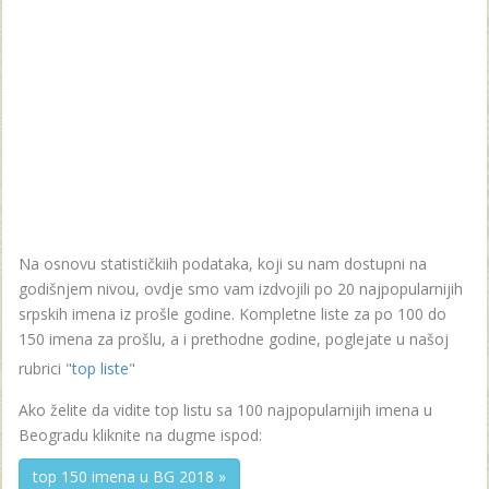
Na osnovu statističkiih podataka, koji su nam dostupni na
godišnjem nivou, ovdje smo vam izdvojili po 20 najpopularnijih
srpskih imena iz prošle godine. Kompletne liste za po 100 do
150 imena za prošlu, a i prethodne godine, poglejate u našoj
rubrici "
top liste
"
Ako želite da vidite top listu sa 100 najpopularnijih imena u
Beogradu kliknite na dugme ispod:
top 150 imena u BG 2018 »