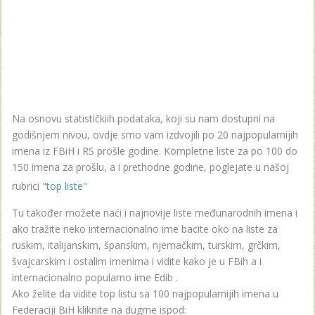
Na osnovu statističkiih podataka, koji su nam dostupni na
godišnjem nivou, ovdje smo vam izdvojili po 20 najpopularnijih
imena iz FBiH i RS prošle godine. Kompletne liste za po 100 do
150 imena za prošlu, a i prethodne godine, poglejate u našoj
rubrici "
top liste
"
Tu također možete naći i najnovije liste međunarodnih imena i
ako tražite neko internacionalno ime bacite oko na liste za
ruskim, italijanskim, španskim, njemačkim, turskim, grčkim,
švajcarskim i ostalim imenima i vidite kako je u FBih a i
internacionalno popularno ime Edib .
Ako želite da vidite top listu sa 100 najpopularnijih imena u
Federaciji BiH kliknite na dugme ispod: