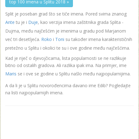
top 100 imena u Splitu 2018 »
Split je poseban grad što se tiče imena. Pored svima znanog
Ante
tu je i
Duje
, kao verzija imena zaštitnika grada Splita -
Dujma, među najčešćim je imenima u gradu pod Marjanom
već tri desetljeća.
Roko
i
Toni
su također imena karakterističnih
pretežno u Splitu i okolici te su i ove godine među najčešćima.
Kad je riječ o djevojčicama, lista popularnosti se ne razlikuje
bitno od ostalih gradova. Ali razlika ipak ima. Na primjer, ime
Maris
se i ove se godine u Splitu našlo među najpopularnijima.
A da li je u Splitu novorođencima davano ime Edib? Pogledajte
na listi najpopularnijih imena.