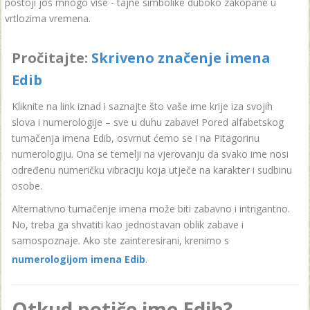
postoji još mnogo više - tajne simbolike duboko zakopane u
vrtlozima vremena.
Pročitajte:
Skriveno značenje imena
Edib
Kliknite na link iznad i saznajte što vaše ime krije iza svojih
slova i numerologije – sve u duhu zabave! Pored alfabetskog
tumačenja imena Edib, osvrnut ćemo se i na Pitagorinu
numerologiju. Ona se temelji na vjerovanju da svako ime nosi
određenu numeričku vibraciju koja utječe na karakter i sudbinu
osobe.
Alternativno tumačenje imena može biti zabavno i intrigantno.
No, treba ga shvatiti kao jednostavan oblik zabave i
samospoznaje. Ako ste zainteresirani, krenimo s
numerologijom imena Edib
.
Otkud potiče ime Edib?