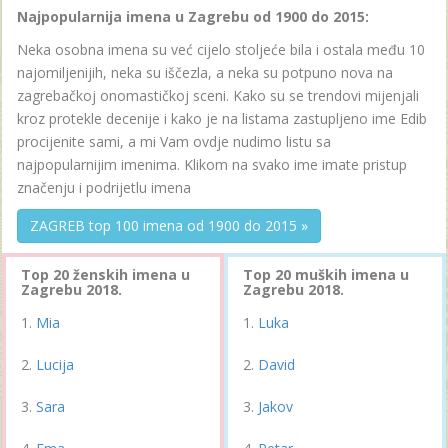
Najpopularnija imena u Zagrebu od 1900 do 2015:
Neka osobna imena su već cijelo stoljeće bila i ostala među 10
najomiljenijih, neka su iščezla, a neka su potpuno nova na
zagrebačkoj onomastičkoj sceni. Kako su se trendovi mijenjali
kroz protekle decenije i kako je na listama zastupljeno ime Edib
procijenite sami, a mi Vam ovdje nudimo listu sa
najpopularnijim imenima. Klikom na svako ime imate pristup
značenju i podrijetlu imena
ZAGREB top 100 imena od 1900 do 2015 »
Top 20 ženskih imena u
Top 20 muških imena u
Zagrebu 2018.
Zagrebu 2018.
Mia
Luka
Lucija
David
Sara
Jakov