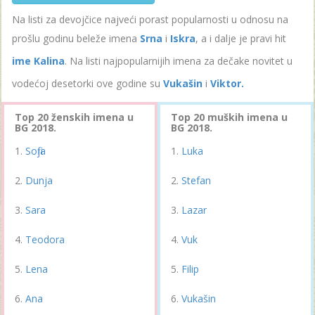
Na listi za devojčice najveći porast popularnosti u odnosu na
prošlu godinu beleže imena
Srna
i
Iskra
, a i dalje je pravi hit
ime Kalina
. Na listi najpopularnijih imena za dečake novitet u
vodećoj desetorki ove godine su
Vukašin
i
Viktor.
Top 20 ženskih imena u
Top 20 muških imena u
BG 2018.
BG 2018.
Sofija
Luka
Dunja
Stefan
Sara
Lazar
Teodora
Vuk
Lena
Filip
Ana
Vukašin