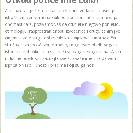
Ako ipak radije želite ostati u ozbiljnim vodama i opširnije
istražiti značenje imena Edib po tradicionalnom tumačenju
onomastičara, pozivamo vas da otkrijete njegovo porijeklo,
etimologiju, rasprostranjenost, izvedenice i druge zanimljive
činjenice koje su ga oblikovale kroz vijekove. Onomastičari,
stručnjaci za proučavanje imena, mogu vam otkriti bogatu
istoriju i simboliku koja se krije iza ovog lijepog imena. Zavirite
u dubine prošlosti i saznajte sve što vaše ime ima da vam
ispriča o vašoj ličnosti i precima koji su ga nosili.