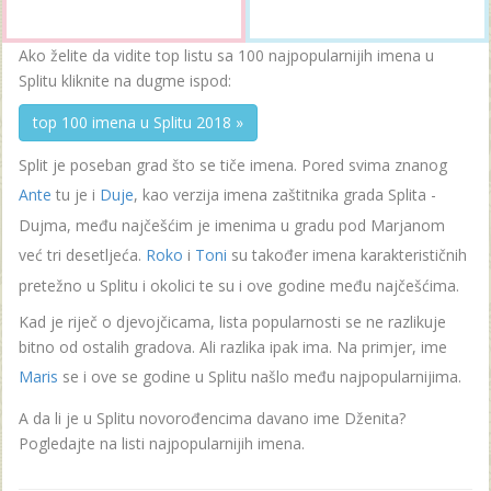
Ako želite da vidite top listu sa 100 najpopularnijih imena u
Splitu kliknite na dugme ispod:
top 100 imena u Splitu 2018 »
Split je poseban grad što se tiče imena. Pored svima znanog
Ante
tu je i
Duje
, kao verzija imena zaštitnika grada Splita -
Dujma, među najčešćim je imenima u gradu pod Marjanom
već tri desetljeća.
Roko
i
Toni
su također imena karakterističnih
pretežno u Splitu i okolici te su i ove godine među najčešćima.
Kad je riječ o djevojčicama, lista popularnosti se ne razlikuje
bitno od ostalih gradova. Ali razlika ipak ima. Na primjer, ime
Maris
se i ove se godine u Splitu našlo među najpopularnijima.
A da li je u Splitu novorođencima davano ime Dženita?
Pogledajte na listi najpopularnijih imena.