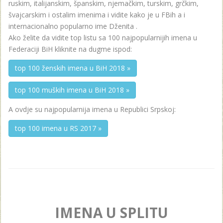
ruskim, italijanskim, španskim, njemačkim, turskim, grčkim,
švajcarskim i ostalim imenima i vidite kako je u FBih a i
internacionalno popularno ime Dženita .
Ako želite da vidite top listu sa 100 najpopularnijih imena u
Federaciji BiH kliknite na dugme ispod:
top 100 ženskih imena u BiH 2018 »
top 100 muških imena u BiH 2018 »
A ovdje su najpopularnija imena u Republici Srpskoj:
top 100 imena u RS 2017 »
IMENA U SPLITU