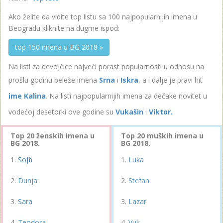
Ako želite da vidite top listu sa 100 najpopularnijih imena u
Beogradu kliknite na dugme ispod:
top 150 imena u BG 2018 »
Na listi za devojčice najveći porast popularnosti u odnosu na
prošlu godinu beleže imena
Srna
i
Iskra
, a i dalje je pravi hit
ime Kalina
. Na listi najpopularnijih imena za dečake novitet u
vodećoj desetorki ove godine su
Vukašin
i
Viktor.
Top 20 ženskih imena u
Top 20 muških imena u
BG 2018.
BG 2018.
Sofija
Luka
Dunja
Stefan
Sara
Lazar
Teodora
Vuk