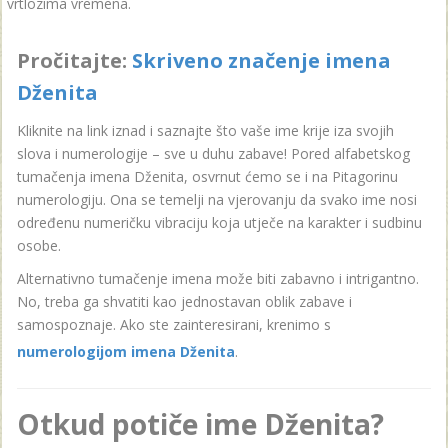
vrtlozima vremena.
Pročitajte:
Skriveno značenje imena
Dženita
Kliknite na link iznad i saznajte što vaše ime krije iza svojih
slova i numerologije – sve u duhu zabave! Pored alfabetskog
tumačenja imena Dženita, osvrnut ćemo se i na Pitagorinu
numerologiju. Ona se temelji na vjerovanju da svako ime nosi
određenu numeričku vibraciju koja utječe na karakter i sudbinu
osobe.
Alternativno tumačenje imena može biti zabavno i intrigantno.
No, treba ga shvatiti kao jednostavan oblik zabave i
samospoznaje. Ako ste zainteresirani, krenimo s
numerologijom imena Dženita
.
Otkud potiče ime Dženita?