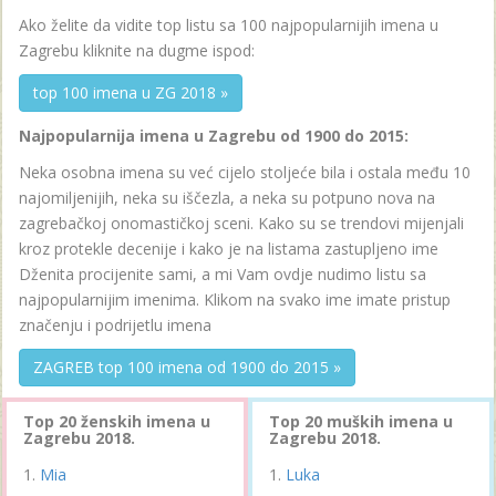
Ako želite da vidite top listu sa 100 najpopularnijih imena u
Zagrebu kliknite na dugme ispod:
top 100 imena u ZG 2018 »
Najpopularnija imena u Zagrebu od 1900 do 2015:
Neka osobna imena su već cijelo stoljeće bila i ostala među 10
najomiljenijih, neka su iščezla, a neka su potpuno nova na
zagrebačkoj onomastičkoj sceni. Kako su se trendovi mijenjali
kroz protekle decenije i kako je na listama zastupljeno ime
Dženita procijenite sami, a mi Vam ovdje nudimo listu sa
najpopularnijim imenima. Klikom na svako ime imate pristup
značenju i podrijetlu imena
ZAGREB top 100 imena od 1900 do 2015 »
Top 20 ženskih imena u
Top 20 muških imena u
Zagrebu 2018.
Zagrebu 2018.
Mia
Luka