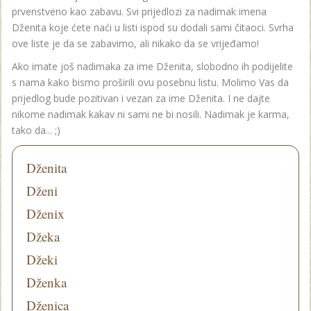
prvenstveno kao zabavu. Svi prijedlozi za nadimak imena
Dženita koje ćete naći u listi ispod su dodali sami čitaoci. Svrha
ove liste je da se zabavimo, ali nikako da se vrijeđamo!
Ako imate još nadimaka za ime Dženita, slobodno ih podijelite
s nama kako bismo proširili ovu posebnu listu. Molimo Vas da
prijedlog bude pozitivan i vezan za ime Dženita. I ne dajte
nikome nadimak kakav ni sami ne bi nosili. Nadimak je karma,
tako da... ;)
Dženita
Dženi
Dženix
Džeka
Džeki
Dženka
Dženica