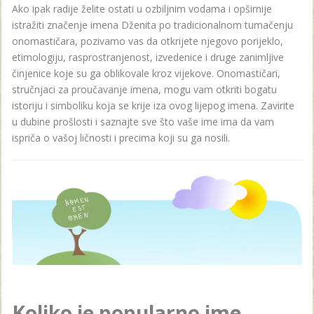
Ako ipak radije želite ostati u ozbiljnim vodama i opširnije
istražiti značenje imena Dženita po tradicionalnom tumačenju
onomastičara, pozivamo vas da otkrijete njegovo porijeklo,
etimologiju, rasprostranjenost, izvedenice i druge zanimljive
činjenice koje su ga oblikovale kroz vijekove. Onomastičari,
stručnjaci za proučavanje imena, mogu vam otkriti bogatu
istoriju i simboliku koja se krije iza ovog lijepog imena. Zavirite
u dubine prošlosti i saznajte sve što vaše ime ima da vam
ispriča o vašoj ličnosti i precima koji su ga nosili.
Koliko je popularno ime