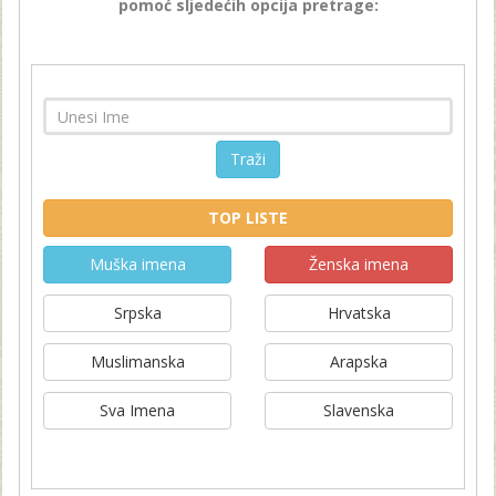
pomoć sljedećih opcija pretrage:
Traži
TOP LISTE
Muška imena
Ženska imena
Srpska
Hrvatska
Muslimanska
Arapska
Sva Imena
Slavenska