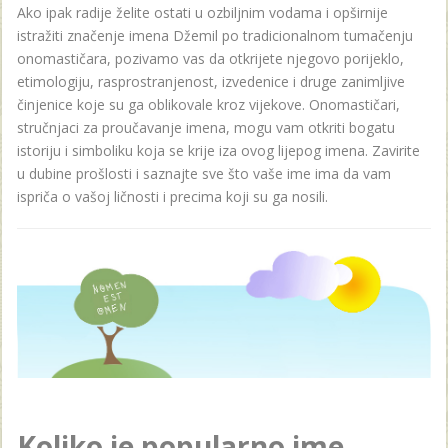
Ako ipak radije želite ostati u ozbiljnim vodama i opširnije
istražiti značenje imena Džemil po tradicionalnom tumačenju
onomastičara, pozivamo vas da otkrijete njegovo porijeklo,
etimologiju, rasprostranjenost, izvedenice i druge zanimljive
činjenice koje su ga oblikovale kroz vijekove. Onomastičari,
stručnjaci za proučavanje imena, mogu vam otkriti bogatu
istoriju i simboliku koja se krije iza ovog lijepog imena. Zavirite
u dubine prošlosti i saznajte sve što vaše ime ima da vam
ispriča o vašoj ličnosti i precima koji su ga nosili.
Koliko je popularno ime