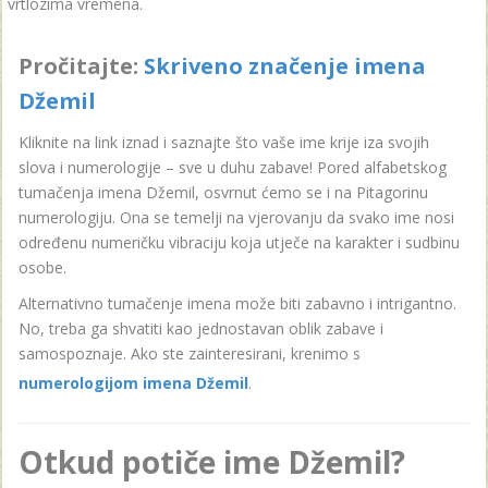
vrtlozima vremena.
Pročitajte:
Skriveno značenje imena
Džemil
Kliknite na link iznad i saznajte što vaše ime krije iza svojih
slova i numerologije – sve u duhu zabave! Pored alfabetskog
tumačenja imena Džemil, osvrnut ćemo se i na Pitagorinu
numerologiju. Ona se temelji na vjerovanju da svako ime nosi
određenu numeričku vibraciju koja utječe na karakter i sudbinu
osobe.
Alternativno tumačenje imena može biti zabavno i intrigantno.
No, treba ga shvatiti kao jednostavan oblik zabave i
samospoznaje. Ako ste zainteresirani, krenimo s
numerologijom imena Džemil
.
Otkud potiče ime Džemil?