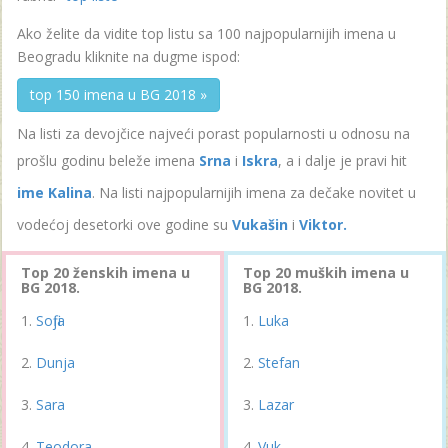
Ako želite da vidite top listu sa 100 najpopularnijih imena u
Beogradu kliknite na dugme ispod:
top 150 imena u BG 2018 »
Na listi za devojčice najveći porast popularnosti u odnosu na
prošlu godinu beleže imena
Srna
i
Iskra
, a i dalje je pravi hit
ime Kalina
. Na listi najpopularnijih imena za dečake novitet u
vodećoj desetorki ove godine su
Vukašin
i
Viktor.
Top 20 ženskih imena u
Top 20 muških imena u
BG 2018.
BG 2018.
Sofija
Luka
Dunja
Stefan
Sara
Lazar
Teodora
Vuk