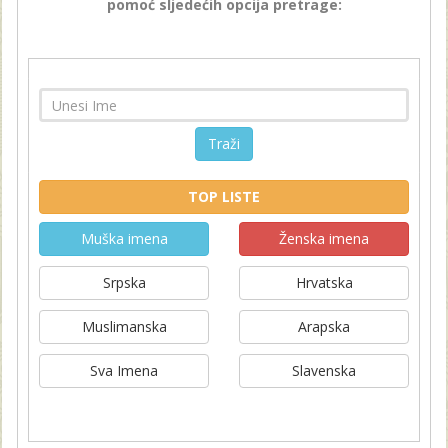
pomoć sljedećih opcija pretrage:
Traži
TOP LISTE
Muška imena
Ženska imena
Srpska
Hrvatska
Muslimanska
Arapska
Sva Imena
Slavenska