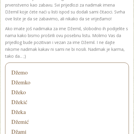
prvenstveno kao zabavu. Svi prijedlozi za nadimak imena
Džemil koje ćete naći u listi ispod su dodali sami čitaoci. Svrha
ove liste je da se zabavimo, ali nikako da se vrijeđamo!
Ako imate još nadimaka za ime Džemil, slobodno ih podijelite s
nama kako bismo proširili ovu posebnu listu. Molimo Vas da
prijedlog bude pozitivan i vezan za ime Džemil. I ne dajte
nikome nadimak kakav ni sami ne bi nosili. Nadimak je karma,
tako da... ;)
Džemo
Džemko
Džeko
Džekić
Džeka
Džemić
Džami