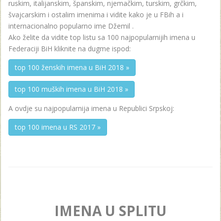
ruskim, italijanskim, španskim, njemačkim, turskim, grčkim,
švajcarskim i ostalim imenima i vidite kako je u FBih a i
internacionalno popularno ime Džemil .
Ako želite da vidite top listu sa 100 najpopularnijih imena u
Federaciji BiH kliknite na dugme ispod:
top 100 ženskih imena u BiH 2018 »
top 100 muških imena u BiH 2018 »
A ovdje su najpopularnija imena u Republici Srpskoj:
top 100 imena u RS 2017 »
IMENA U SPLITU