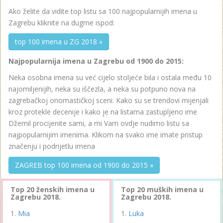
Ako želite da vidite top listu sa 100 najpopularnijih imena u
Zagrebu kliknite na dugme ispod:
top 100 imena u ZG 2018 »
Najpopularnija imena u Zagrebu od 1900 do 2015:
Neka osobna imena su već cijelo stoljeće bila i ostala među 10
najomiljenijih, neka su iščezla, a neka su potpuno nova na
zagrebačkoj onomastičkoj sceni. Kako su se trendovi mijenjali
kroz protekle decenije i kako je na listama zastupljeno ime
Džemil procijenite sami, a mi Vam ovdje nudimo listu sa
najpopularnijim imenima. Klikom na svako ime imate pristup
značenju i podrijetlu imena
ZAGREB top 100 imena od 1900 do 2015 »
Top 20 ženskih imena u
Top 20 muških imena u
Zagrebu 2018.
Zagrebu 2018.
Mia
Luka