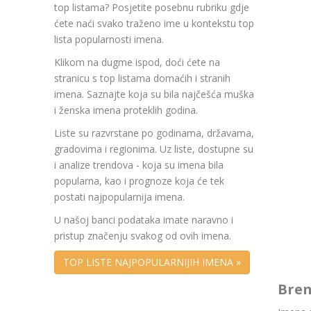
top listama? Posjetite posebnu rubriku gdje
ćete naći svako traženo ime u kontekstu top
lista popularnosti imena.
Klikom na dugme ispod, doći ćete na
stranicu s top listama domaćih i stranih
imena. Saznajte koja su bila najčešća muška
i ženska imena proteklih godina.
Liste su razvrstane po godinama, državama,
gradovima i regionima. Uz liste, dostupne su
i analize trendova - koja su imena bila
popularna, kao i prognoze koja će tek
postati najpopularnija imena.
U našoj banci podataka imate naravno i
pristup značenju svakog od ovih imena.
TOP LISTE NAJPOPULARNIJIH IMENA »
Bren