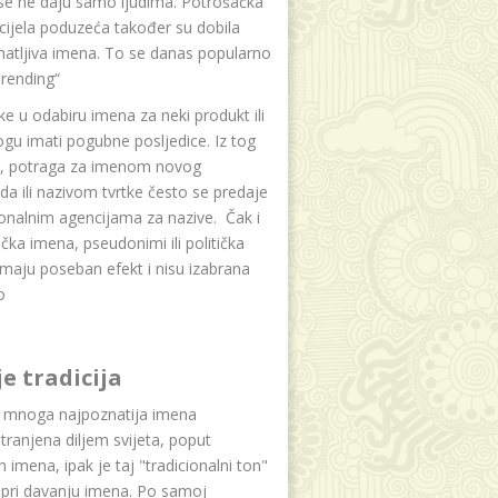
se ne daju samo ljudima. Potrošačka
i cijela poduzeća također su dobila
atljiva imena. To se danas popularno
rending“
e u odabiru imena za neki produkt ili
ogu imati pogubne posljedice. Iz tog
a, potraga za imenom novog
da ili nazivom tvrtke često se predaje
onalnim agencijama za nazive. Čak i
čka imena, pseudonimi ili politička
maju poseban efekt i nisu izabrana
o
je tradicija
u mnoga najpoznatija imena
tranjena diljem svijeta, poput
ih imena, ipak je taj "tradicionalni ton"
 pri davanju imena. Po samoj