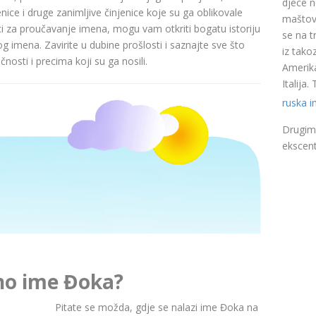
djece n
nice i druge zanimljive činjenice koje su ga oblikovale
maštovi
ci za proučavanje imena, mogu vam otkriti bogatu istoriju
se na t
pog imena. Zavirite u dubine prošlosti i saznajte sve što
iz takoz
nosti i precima koji su ga nosili.
Amerika
Italija
ruska 
Drugim 
ekscent
rno ime Đoka?
Pitate se možda, gdje se nalazi ime Đoka na