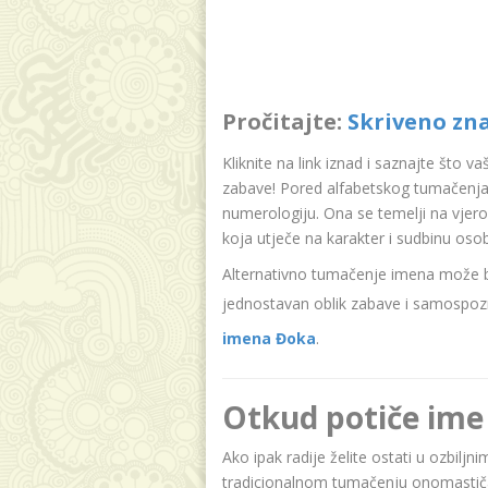
Pročitajte:
Skriveno zn
Kliknite na link iznad i saznajte što v
zabave! Pored alfabetskog tumačenja
numerologiju. Ona se temelji na vjer
koja utječe na karakter i sudbinu oso
Alternativno tumačenje imena može bit
jednostavan oblik zabave i samospozn
imena Đoka
.
Otkud potiče ime
Ako ipak radije želite ostati u ozbilj
tradicionalnom tumačenju onomastičar