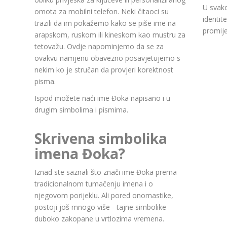
U svako
omota za mobilni telefon. Neki čitaoci su
identit
trazili da im pokažemo kako se piše ime na
promije
arapskom, ruskom ili kineskom kao mustru za
tetovažu. Ovdje napominjemo da se za
ovakvu namjenu obavezno posavjetujemo s
nekim ko je stručan da provjeri korektnost
pisma.
Ispod možete naći ime Đoka napisano i u
drugim simbolima i pismima.
Skrivena simbolika
imena Đoka?
Iznad ste saznali što znači ime Đoka prema
tradicionalnom tumačenju imena i o
njegovom porijeklu. Ali pored onomastike,
postoji još mnogo više - tajne simbolike
duboko zakopane u vrtlozima vremena.