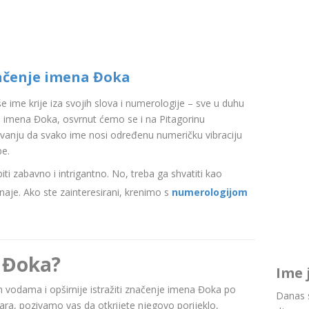
ačenje imena Đoka
aše ime krije iza svojih slova i numerologije – sve u duhu
 imena Đoka, osvrnut ćemo se i na Pitagorinu
ovanju da svako ime nosi određenu numeričku vibraciju
be.
i zabavno i intrigantno. No, treba ga shvatiti kao
aje. Ako ste zainteresirani, krenimo s
numerologijom
 Đoka?
Ime 
nim vodama i opširnije istražiti značenje imena Đoka po
Danas s
a, pozivamo vas da otkrijete njegovo porijeklo,