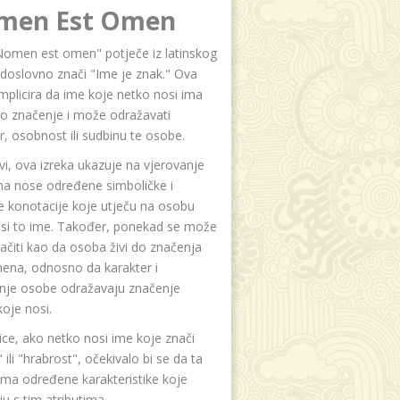
men Est Omen
Nomen est omen" potječe iz latinskog
i doslovno znači "Ime je znak." Ova
implicira da ime koje netko nosi ima
o značenje i može odražavati
r, osobnost ili sudbinu te osobe.
i, ova izreka ukazuje na vjerovanje
na nose određene simboličke i
e konotacije koje utječu na osobu
osi to ime. Također, ponekad se može
čiti kao da osoba živi do značenja
ena, odnosno da karakter i
anje osobe odražavaju značenje
oje nosi.
ice, ako netko nosi ime koje znači
 ili "hrabrost", očekivalo bi se da ta
ma određene karakteristike koje
u s tim atributima.