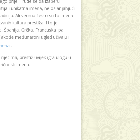
ego prije. Trude se da izaberu
tija i unikatna imena, ne oslanjahjući
radiciju. Ali veoma često su to imena
vanih kultura prestiža. I to je
, Španija, Grčka, Francuska pa i
. Takođe međunaroni ugled uživaju i
imena
.
riječima, prestiž uvijek igra ulogu u
ričnosti imena.