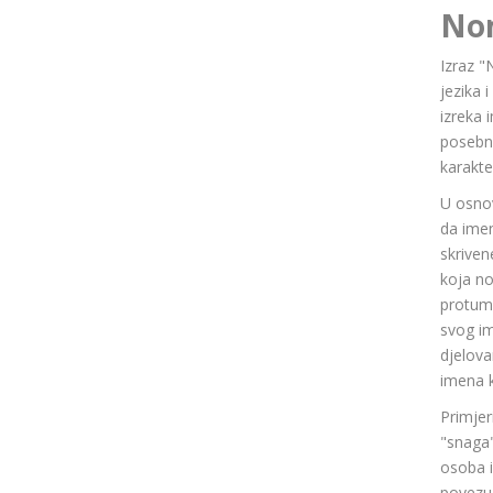
No
Izraz "
jezika 
izreka 
posebn
karakte
U osnov
da ime
skriven
koja n
protuma
svog im
djelov
imena k
Primjer
"snaga"
osoba i
povezuj