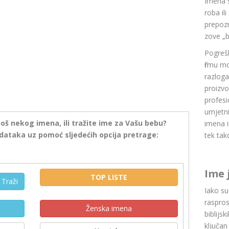
Imena 
roba il
prepozn
zove „b
Pogrešk
firmu m
razlog
proizvo
profesi
umjetni
još nekog imena, ili tražite ime za Vašu bebu?
imena i
dataka uz pomoć sljedećih opcija pretrage:
tek tak
Ime 
TOP LISTE
Traži
Iako s
raspros
Ženska imena
biblijsk
ključan