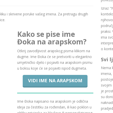
Izraz "
boliku i skrivene poruke vašeg imena. Za pretragu drugih
konteks
ice.
njihovo
područj
praksi.
Kako se pise ime
ima svoj
Đoka na arapskom?
interpr
o konte
Otkrij zavodljivost arapskog pisma klikom na
dugme. Ime Đoka će se pretvoriti u elegantno
Svi 
umjetničko djelo i pojaviti na arapskom pismu
Nema ku
u boksu koje će se pojaviti ispod dugmeta.
imena, 
postoje.
VIDI IME NA ARAPSKOM
svojim 
je pros
su doni
Ime Đoka napisano na arapskom je odlična
naknadn
ideja za čestitku za rođendan, ili kao poklon u
pradje
obliku privjeska za ključeve ili personaliziranog