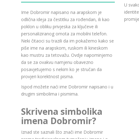
U svako
identit
Ime Dobromir napisano na arapskom je
promije
odlična ideja za čestitku za rođendan, ili kao
poklon u obliku privjeska za ključeve ili
personaliziranog omota za mobilni telefon.
Neki čitaoci su trazili da im pokažemo kako se
piše ime na arapskom, ruskom ili kineskom
kao mustru za tetovažu. Ovdje napominjemo
da se za ovakvu namjenu obavezno
posavjetujemo s nekim ko je stručan da
provjeri korektnost pisma.
Ispod možete naći ime Dobromir napisano i u
drugim simbolima i pismima.
Skrivena simbolika
imena Dobromir?
Iznad ste saznali što znači ime Dobromir