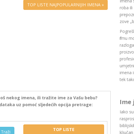
Imena 
TOP LISTE NAJPOPULARNIJIH IMENA »
roba il
prepozn
zove „b
Pogrešk
firmu m
razlog
proizvo
profesi
umjetni
imena i
tek tak
još nekog imena, ili tražite ime za Vašu bebu?
Ime 
dataka uz pomoć sljedećih opcija pretrage:
Iako s
raspros
biblijsk
TOP LISTE
Traži
ključan