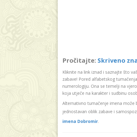
Pročitajte:
Skriveno zn
Kliknite na link iznad i saznajte što v
zabave! Pored alfabetskog tumačenja
numerologiju. Ona se temelji na vjer
koja utječe na karakter i sudbinu oso
Alternativno tumačenje imena može bit
jednostavan oblik zabave i samospozn
imena Dobromir
.