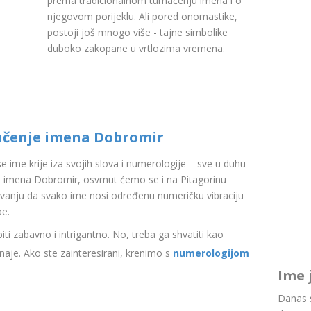
prema tradicionalnom tumačenju imena i o
njegovom porijeklu. Ali pored onomastike,
postoji još mnogo više - tajne simbolike
duboko zakopane u vrtlozima vremena.
ačenje imena Dobromir
aše ime krije iza svojih slova i numerologije – sve u duhu
 imena Dobromir, osvrnut ćemo se i na Pitagorinu
ovanju da svako ime nosi određenu numeričku vibraciju
be.
i zabavno i intrigantno. No, treba ga shvatiti kao
aje. Ako ste zainteresirani, krenimo s
numerologijom
Ime 
Danas s