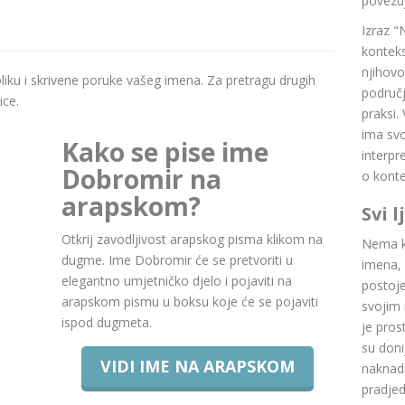
povezuj
Izraz "
konteks
njihovo
boliku i skrivene poruke vašeg imena. Za pretragu drugih
područj
ice.
praksi.
ima svoj
Kako se pise ime
interpr
Dobromir na
o konte
arapskom?
Svi 
Otkrij zavodljivost arapskog pisma klikom na
Nema ku
dugme. Ime Dobromir će se pretvoriti u
imena, 
elegantno umjetničko djelo i pojaviti na
postoje.
arapskom pismu u boksu koje će se pojaviti
svojim 
ispod dugmeta.
je pros
su doni
VIDI IME NA ARAPSKOM
naknadn
pradje