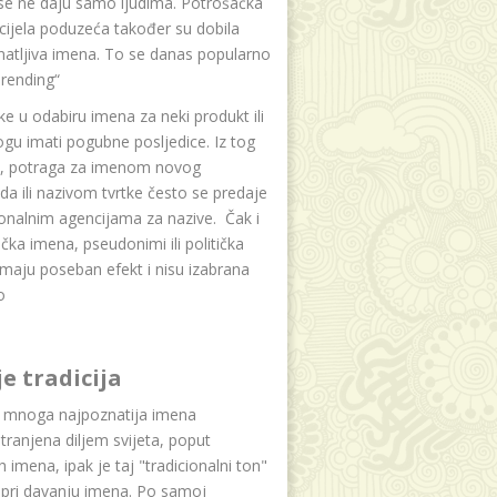
se ne daju samo ljudima. Potrošačka
i cijela poduzeća također su dobila
atljiva imena. To se danas popularno
rending“
e u odabiru imena za neki produkt ili
ogu imati pogubne posljedice. Iz tog
a, potraga za imenom novog
da ili nazivom tvrtke često se predaje
onalnim agencijama za nazive. Čak i
čka imena, pseudonimi ili politička
maju poseban efekt i nisu izabrana
o
je tradicija
u mnoga najpoznatija imena
tranjena diljem svijeta, poput
ih imena, ipak je taj "tradicionalni ton"
 pri davanju imena. Po samoj