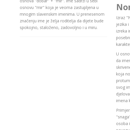
osnovа "dobar" + "mir". Ime sadrži u sebi
No
osnovu "mir" koja je veoma zastupljena u
mnogim slavenskim imenima. U prenesenom
Izraz "
značenju ime je želja roditelja da dijete bude
jezika 
spokojno, staloženo, zadovoljno i u miru.
izreka 
posebn
karakte
U osnov
da ime
skriven
koja n
protuma
svog im
djelov
imena k
Primjer
"snaga"
osoba i