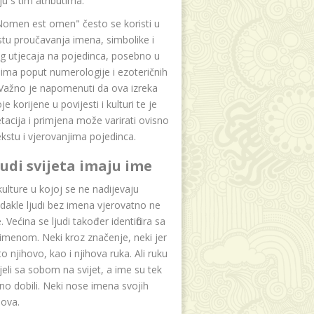
u s tim atributima.
Nomen est omen" često se koristi u
tu proučavanja imena, simbolike i
g utjecaja na pojedinca, posebno u
ima poput numerologije i ezoteričnih
 Važno je napomenuti da ova izreka
e korijene u povijesti i kulturi te je
etacija i primjena može varirati ovisno
kstu i vjerovanjima pojedinca.
ljudi svijeta imaju ime
lture u kojoj se ne nadijevaju
dakle ljudi bez imena vjerovatno ne
 Većina se ljudi također identificira sa
imenom. Neki kroz značenje, neki jer
to njihovo, kao i njihova ruka. Ali ruku
jeli sa sobom na svijet, a ime su tek
o dobili. Neki nose imena svojih
dova.