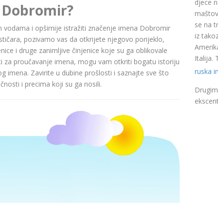
djece n
 Dobromir?
maštovi
se na t
nim vodama i opširnije istražiti značenje imena Dobromir
iz takoz
čara, pozivamo vas da otkrijete njegovo porijeklo,
Amerika
nice i druge zanimljive činjenice koje su ga oblikovale
Italija
ci za proučavanje imena, mogu vam otkriti bogatu istoriju
ruska 
pog imena. Zavirite u dubine prošlosti i saznajte sve što
nosti i precima koji su ga nosili.
Drugim 
ekscent