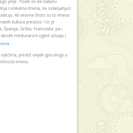
ego prije. Trude se da izaberu
tija i unikatna imena, ne oslanjahjući
radiciju. Ali veoma često su to imena
vanih kultura prestiža. I to je
, Španija, Grčka, Francuska pa i
. Takođe međunaroni ugled uživaju i
imena
.
riječima, prestiž uvijek igra ulogu u
ričnosti imena.