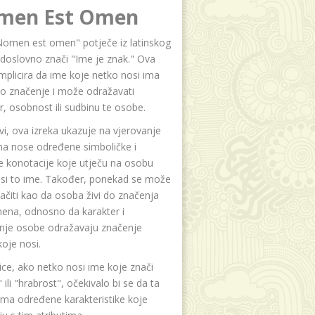
men Est Omen
Nomen est omen" potječe iz latinskog
i doslovno znači "Ime je znak." Ova
implicira da ime koje netko nosi ima
o značenje i može odražavati
r, osobnost ili sudbinu te osobe.
i, ova izreka ukazuje na vjerovanje
na nose određene simboličke i
e konotacije koje utječu na osobu
osi to ime. Također, ponekad se može
čiti kao da osoba živi do značenja
ena, odnosno da karakter i
anje osobe odražavaju značenje
oje nosi.
ice, ako netko nosi ime koje znači
 ili "hrabrost", očekivalo bi se da ta
ma određene karakteristike koje