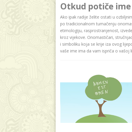
Otkud potiče ime
Ako ipak radije želite ostati u ozbilj
po tradicionalnom tumačenju onomasti
etimologiju, rasprostranjenost, izvede
kroz vijekove. Onomastičari, stručnja
i simboliku koja se krije iza ovog lije
vaše ime ima da vam ispriča o vašoj lič