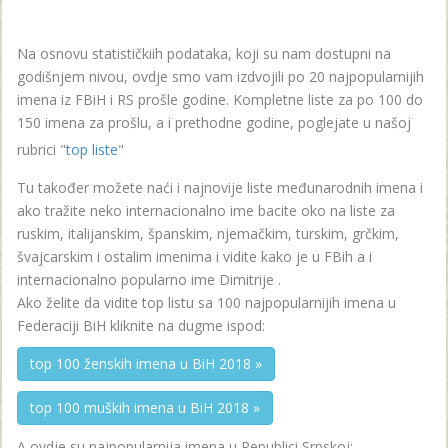
Na osnovu statističkiih podataka, koji su nam dostupni na
godišnjem nivou, ovdje smo vam izdvojili po 20 najpopularnijih
imena iz FBiH i RS prošle godine. Kompletne liste za po 100 do
150 imena za prošlu, a i prethodne godine, poglejate u našoj
rubrici "
top liste
"
Tu također možete naći i najnovije liste međunarodnih imena i
ako tražite neko internacionalno ime bacite oko na liste za
ruskim, italijanskim, španskim, njemačkim, turskim, grčkim,
švajcarskim i ostalim imenima i vidite kako je u FBih a i
internacionalno popularno ime Dimitrije .
Ako želite da vidite top listu sa 100 najpopularnijih imena u
Federaciji BiH kliknite na dugme ispod:
top 100 ženskih imena u BiH 2018 »
top 100 muških imena u BiH 2018 »
A ovdje su najpopularnija imena u Republici Srpskoj: