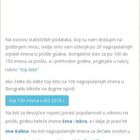
Na osnovu statističkiih podataka, koji su nam dostupni na
godišnjem nivou, ovdje smo vam izdvojili po 20 najpopularnijih
srpskih imena iz prošle godine. Kompletne liste za po 100 do
150 imena za prošlu, a i prethodne godine, poglejate u našoj
rubrici "
top liste
"
Ako želite da vidite top listu sa 100 najpopularnijih imena u
Beogradu kliknite na dugme ispod:
top 150 imena u BG 2018 »
Na listi za devojčice najveći porast popularnosti u odnosu na
prošlu godinu beleže imena
Srna
i
Iskra
, a i dalje je pravi hit
ime Kalina
. Na listi najpopularnijih imena za dečake novitet u