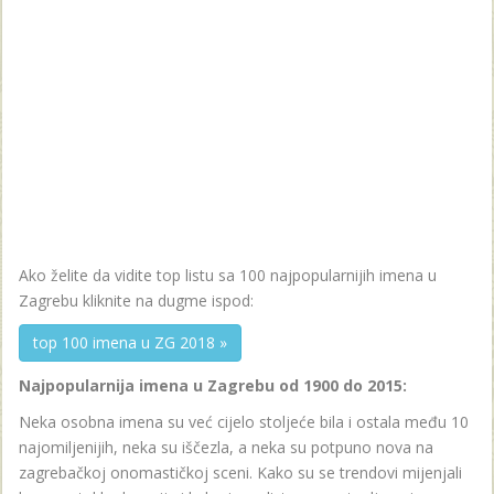
Ako želite da vidite top listu sa 100 najpopularnijih imena u
Zagrebu kliknite na dugme ispod:
top 100 imena u ZG 2018 »
Najpopularnija imena u Zagrebu od 1900 do 2015:
Neka osobna imena su već cijelo stoljeće bila i ostala među 10
najomiljenijih, neka su iščezla, a neka su potpuno nova na
zagrebačkoj onomastičkoj sceni. Kako su se trendovi mijenjali