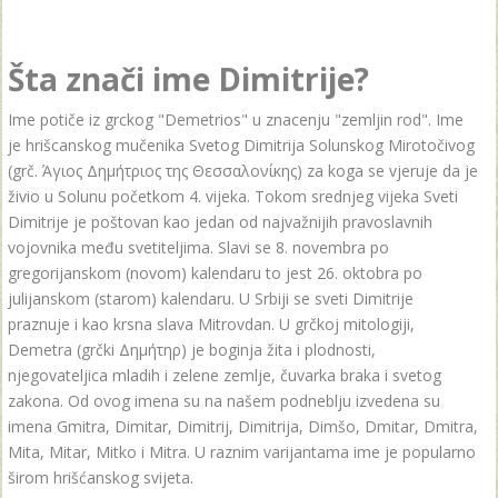
Šta znači ime Dimitrije?
Ime potiče iz grckog "Demetrios" u znacenju "zemljin rod". Ime
je hrišcanskog mučenika Svetog Dimitrija Solunskog Mirotočivog
(grč. Άγιος Δημήτριος της Θεσσαλονίκης) za koga se vjeruje da je
živio u Solunu početkom 4. vijeka. Tokom srednjeg vijeka Sveti
Dimitrije je poštovan kao jedan od najvažnijih pravoslavnih
vojovnika među svetiteljima. Slavi se 8. novembra po
gregorijanskom (novom) kalendaru to jest 26. oktobra po
julijanskom (starom) kalendaru. U Srbiji se sveti Dimitrije
praznuje i kao krsna slava Mitrovdan. U grčkoj mitologiji,
Demetra (grčki Δημήτηρ) je boginja žita i plodnosti,
njegovateljica mladih i zelene zemlje, čuvarka braka i svetog
zakona. Od ovog imena su na našem podneblju izvedena su
imena Gmitra, Dimitar, Dimitrij, Dimitrija, Dimšo, Dmitar, Dmitra,
Mita, Mitar, Mitko i Mitra. U raznim varijantama ime je popularno
širom hrišćanskog svijeta.