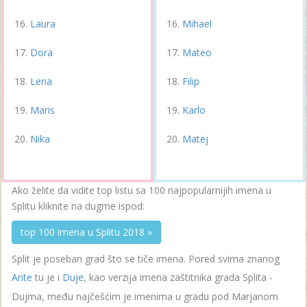
Laura
Mihael
Dora
Mateo
Lena
Filip
Maris
Karlo
Nika
Matej
Ako želite da vidite top listu sa 100 najpopularnijih imena u
Splitu kliknite na dugme ispod:
top 100 imena u Splitu 2018 »
Split je poseban grad što se tiče imena. Pored svima znanog
Ante
tu je i
Duje
, kao verzija imena zaštitnika grada Splita -
Dujma, među najčešćim je imenima u gradu pod Marjanom