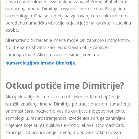
slova i numerologije – sve u duhu zabave! Pored alfabetskog
tumačenja imena Dimitrije, osvrnut ćemo se i na Pitagorinu
numerologiju. Ona se temelji na vjerovanju da svako ime nosi
određenu numeričku vibraciju koja utječe na karakter i sudbinu
osobe.
Alternativno tumačenje imena može biti zabavno i intrigantno.
No, treba ga shvatiti kao jednostavan oblik zabave i
samospoznaje. Ako ste zainteresirani, krenimo s
numerologijom imena Dimitrije
.
Otkud potiče ime Dimitrije?
Ako ipak radije želite ostati u ozbiljnim vodama i opširnije
istražiti značenje imena Dimitrije po tradicionalnom tumačenju
onomastičara, pozivamo vas da otkrijete njegovo porijeklo,
etimologiju, rasprostranjenost, izvedenice i druge zanimljive
činjenice koje su ga oblikovale kroz vijekove. Onomastičari,
stručnjaci za proučavanje imena, mogu vam otkriti bogatu