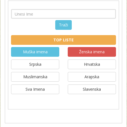
Traži
TOP LISTE
Muška imena
Ženska imena
Srpska
Hrvatska
Muslimanska
Arapska
Sva Imena
Slavenska