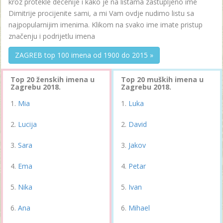
kroz protekle decenije i kako je na listama zastupljeno ime
Dimitrije procijenite sami, a mi Vam ovdje nudimo listu sa
najpopularnijim imenima. Klikom na svako ime imate pristup
značenju i podrijetlu imena
ZAGREB top 100 imena od 1900 do 2015 »
Top 20 ženskih imena u
Top 20 muških imena u
Zagrebu 2018.
Zagrebu 2018.
Mia
Luka
Lucija
David
Sara
Jakov
Ema
Petar
Nika
Ivan
Ana
Mihael