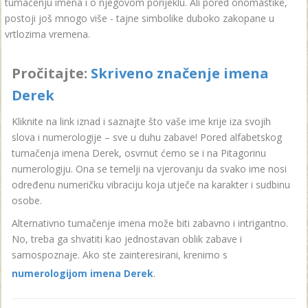
tumačenju imena i o njegovom porijeklu. Ali pored onomastike,
postoji još mnogo više - tajne simbolike duboko zakopane u
vrtlozima vremena.
Pročitajte:
Skriveno značenje imena
Derek
Kliknite na link iznad i saznajte što vaše ime krije iza svojih
slova i numerologije – sve u duhu zabave! Pored alfabetskog
tumačenja imena Derek, osvrnut ćemo se i na Pitagorinu
numerologiju. Ona se temelji na vjerovanju da svako ime nosi
određenu numeričku vibraciju koja utječe na karakter i sudbinu
osobe.
Alternativno tumačenje imena može biti zabavno i intrigantno.
No, treba ga shvatiti kao jednostavan oblik zabave i
samospoznaje. Ako ste zainteresirani, krenimo s
numerologijom imena Derek
.