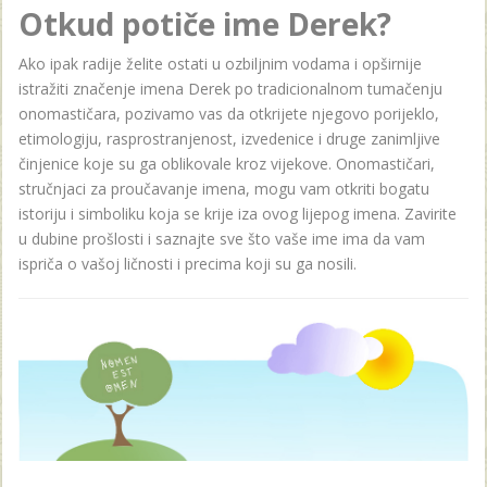
Otkud potiče ime Derek?
Ako ipak radije želite ostati u ozbiljnim vodama i opširnije
istražiti značenje imena Derek po tradicionalnom tumačenju
onomastičara, pozivamo vas da otkrijete njegovo porijeklo,
etimologiju, rasprostranjenost, izvedenice i druge zanimljive
činjenice koje su ga oblikovale kroz vijekove. Onomastičari,
stručnjaci za proučavanje imena, mogu vam otkriti bogatu
istoriju i simboliku koja se krije iza ovog lijepog imena. Zavirite
u dubine prošlosti i saznajte sve što vaše ime ima da vam
ispriča o vašoj ličnosti i precima koji su ga nosili.