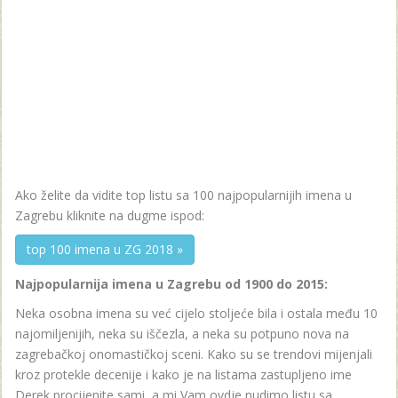
Ako želite da vidite top listu sa 100 najpopularnijih imena u
Zagrebu kliknite na dugme ispod:
top 100 imena u ZG 2018 »
Najpopularnija imena u Zagrebu od 1900 do 2015:
Neka osobna imena su već cijelo stoljeće bila i ostala među 10
najomiljenijih, neka su iščezla, a neka su potpuno nova na
zagrebačkoj onomastičkoj sceni. Kako su se trendovi mijenjali
kroz protekle decenije i kako je na listama zastupljeno ime
Derek procijenite sami, a mi Vam ovdje nudimo listu sa