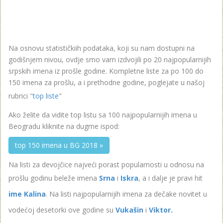
Na osnovu statističkiih podataka, koji su nam dostupni na
godišnjem nivou, ovdje smo vam izdvojili po 20 najpopularnijih
srpskih imena iz prošle godine. Kompletne liste za po 100 do
150 imena za prošlu, a i prethodne godine, poglejate u našoj
rubrici "
top liste
"
Ako želite da vidite top listu sa 100 najpopularnijih imena u
Beogradu kliknite na dugme ispod:
top 150 imena u BG 2018 »
Na listi za devojčice najveći porast popularnosti u odnosu na
prošlu godinu beleže imena
Srna
i
Iskra
, a i dalje je pravi hit
ime Kalina
. Na listi najpopularnijih imena za dečake novitet u
vodećoj desetorki ove godine su
Vukašin
i
Viktor.