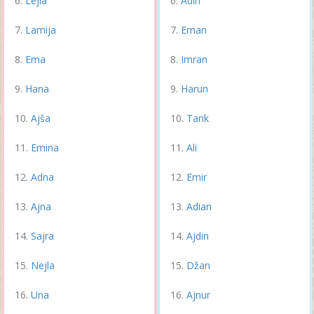
Lejla
Adin
Lamija
Eman
Ema
Imran
Hana
Harun
Ajša
Tarik
Emina
Ali
Adna
Emir
Ajna
Adian
Sajra
Ajdin
Nejla
Džan
Una
Ajnur