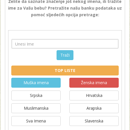
Želite da saznate značenje još nekog imena, ili tražite
ime za Vašu bebu? Pretražite našu banku podataka uz
pomoć sljedećih opcija pretrage:
Traži
TOP LISTE
Muška imena
Ženska imena
Srpska
Hrvatska
Muslimanska
Arapska
Sva Imena
Slavenska