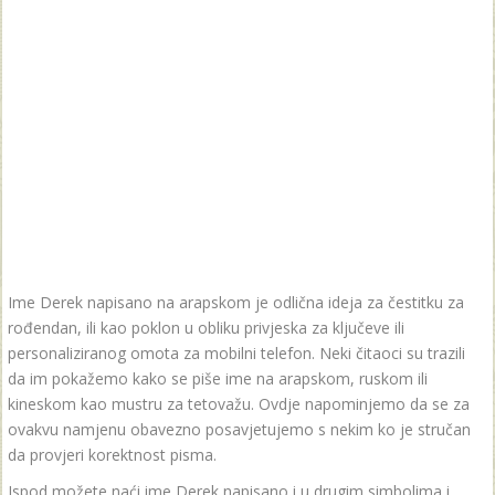
Ime Derek napisano na arapskom je odlična ideja za čestitku za
rođendan, ili kao poklon u obliku privjeska za ključeve ili
personaliziranog omota za mobilni telefon. Neki čitaoci su trazili
da im pokažemo kako se piše ime na arapskom, ruskom ili
kineskom kao mustru za tetovažu. Ovdje napominjemo da se za
ovakvu namjenu obavezno posavjetujemo s nekim ko je stručan
da provjeri korektnost pisma.
Ispod možete naći ime Derek napisano i u drugim simbolima i