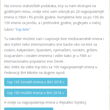
Na osnovu statističkiih podataka, koji su nam dostupni na
godišnjem nivou, ovdje smo vam izdvojili po 20 najpopularnijih
imena iz FBiH i RS prošle godine. Kompletne liste za po 100 do
150 imena za prošlu, a i prethodne godine, poglejate u našoj
rubrici "
top liste
"
Tu također možete naći i najnovije liste međunarodnih imena i
ako tražite neko internacionalno ime bacite oko na liste za
ruskim, italijanskim, španskim, njemačkim, turskim, grčkim,
švajcarskim i ostalim imenima i vidite kako je u FBih a i
internacionalno popularno ime Derek .
Ako želite da vidite top listu sa 100 najpopularnijih imena u
Federaciji BiH kliknite na dugme ispod:
top 100 ženskih imena u BiH 2018 »
top 100 muških imena u BiH 2018 »
A ovdje su najpopularnija imena u Republici Srpskoj: