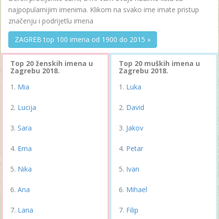
najpopularnijim imenima. Klikom na svako ime imate pristup
značenju i podrijetlu imena
ZAGREB top 100 imena od 1900 do 2015 »
Top 20 ženskih imena u
Top 20 muških imena u
Zagrebu 2018.
Zagrebu 2018.
Mia
Luka
Lucija
David
Sara
Jakov
Ema
Petar
Nika
Ivan
Ana
Mihael
Lana
Filip