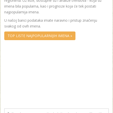
regionima. Uz liste, dostupne su i analize trendova - koja su
imena bila popularna, kao i prognoze koja će tek postati
najpopularnija imena.
U našoj banci podataka imate naravno i pristup značenju
svakog od ovih imena.
TOP LISTE NAJPOPULARNIJIH IMENA »