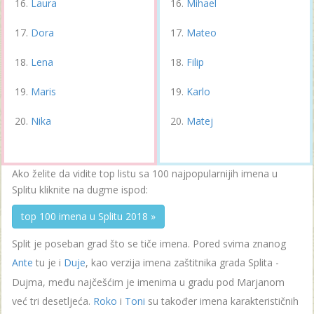
Laura
Mihael
Dora
Mateo
Lena
Filip
Maris
Karlo
Nika
Matej
Ako želite da vidite top listu sa 100 najpopularnijih imena u
Splitu kliknite na dugme ispod:
top 100 imena u Splitu 2018 »
Split je poseban grad što se tiče imena. Pored svima znanog
Ante
tu je i
Duje
, kao verzija imena zaštitnika grada Splita -
Dujma, među najčešćim je imenima u gradu pod Marjanom
već tri desetljeća.
Roko
i
Toni
su također imena karakterističnih