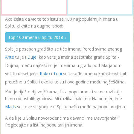
Ako želite da vidite top listu sa 100 najpopularnijih imena u
Splitu kliknite na dugme ispod:
top 100 imena u Splitu 2018 »
Split je poseban grad što se tiče imena. Pored svima znanog
Ante
tu je i
Duje
, kao verzija imena zaštitnika grada Splita -
Dujma, među najčešćim je imenima u gradu pod Marjanom
već tri desetljeća.
Roko
i
Toni
su također imena karakterističnih
pretežno u Splitu i okolici te su i ove godine među najčešćima.
Kad je riječ o djevojčicama, lista popularnosti se ne razlikuje
bitno od ostalih gradova. Ali razlika ipak ima. Na primjer, ime
Maris
se i ove se godine u Splitu našlo među najpopularnijima.
A da li je u Splitu novorođencima davano ime Davorjanka?
Pogledajte na listi najpopularnijih imena.