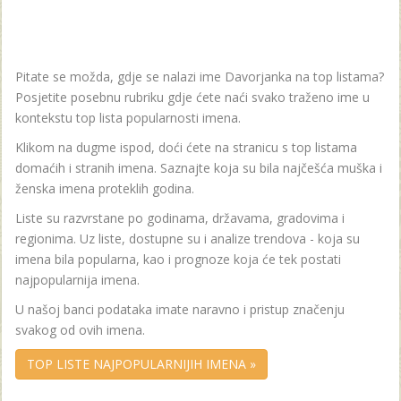
Pitate se možda, gdje se nalazi ime Davorjanka na top listama?
Posjetite posebnu rubriku gdje ćete naći svako traženo ime u
kontekstu top lista popularnosti imena.
Klikom na dugme ispod, doći ćete na stranicu s top listama
domaćih i stranih imena. Saznajte koja su bila najčešća muška i
ženska imena proteklih godina.
Liste su razvrstane po godinama, državama, gradovima i
regionima. Uz liste, dostupne su i analize trendova - koja su
imena bila popularna, kao i prognoze koja će tek postati
najpopularnija imena.
U našoj banci podataka imate naravno i pristup značenju
svakog od ovih imena.
TOP LISTE NAJPOPULARNIJIH IMENA »