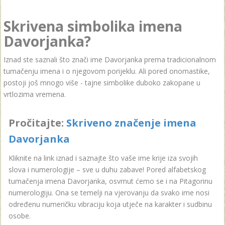
Skrivena simbolika imena
Davorjanka?
Iznad ste saznali što znači ime Davorjanka prema tradicionalnom
tumačenju imena i o njegovom porijeklu. Ali pored onomastike,
postoji još mnogo više - tajne simbolike duboko zakopane u
vrtlozima vremena.
Pročitajte:
Skriveno značenje imena
Davorjanka
Kliknite na link iznad i saznajte što vaše ime krije iza svojih
slova i numerologije – sve u duhu zabave! Pored alfabetskog
tumačenja imena Davorjanka, osvrnut ćemo se i na Pitagorinu
numerologiju. Ona se temelji na vjerovanju da svako ime nosi
određenu numeričku vibraciju koja utječe na karakter i sudbinu
osobe.