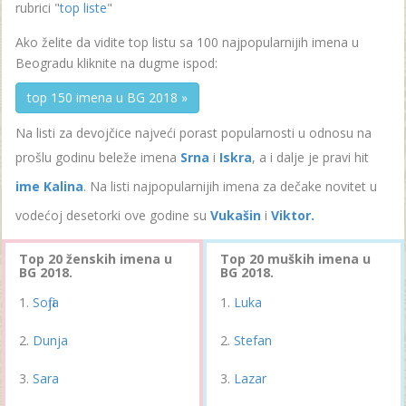
rubrici "
top liste
"
Ako želite da vidite top listu sa 100 najpopularnijih imena u
Beogradu kliknite na dugme ispod:
top 150 imena u BG 2018 »
Na listi za devojčice najveći porast popularnosti u odnosu na
prošlu godinu beleže imena
Srna
i
Iskra
, a i dalje je pravi hit
ime Kalina
. Na listi najpopularnijih imena za dečake novitet u
vodećoj desetorki ove godine su
Vukašin
i
Viktor.
Top 20 ženskih imena u
Top 20 muških imena u
BG 2018.
BG 2018.
Sofija
Luka
Dunja
Stefan
Sara
Lazar