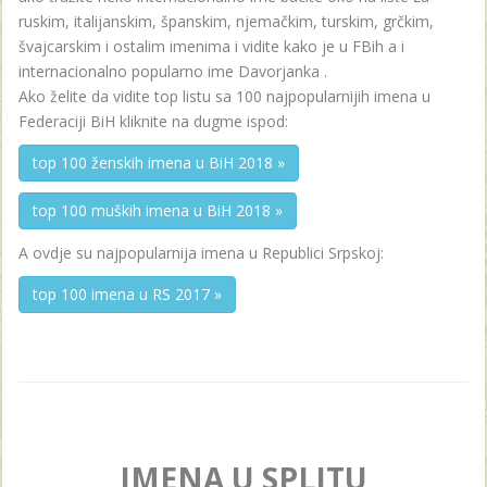
ruskim, italijanskim, španskim, njemačkim, turskim, grčkim,
švajcarskim i ostalim imenima i vidite kako je u FBih a i
internacionalno popularno ime Davorjanka .
Ako želite da vidite top listu sa 100 najpopularnijih imena u
Federaciji BiH kliknite na dugme ispod:
top 100 ženskih imena u BiH 2018 »
top 100 muških imena u BiH 2018 »
A ovdje su najpopularnija imena u Republici Srpskoj:
top 100 imena u RS 2017 »
IMENA U SPLITU