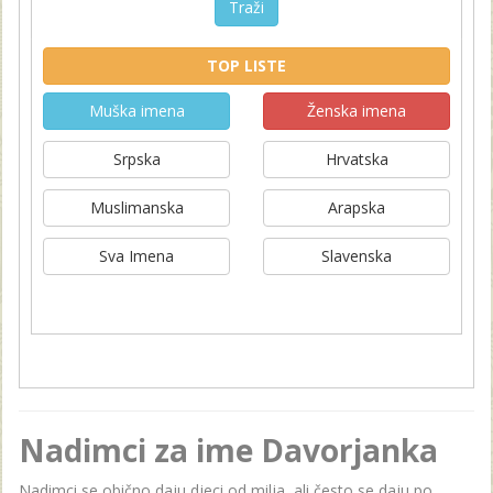
Traži
TOP LISTE
Muška imena
Ženska imena
Srpska
Hrvatska
Muslimanska
Arapska
Sva Imena
Slavenska
Nadimci za ime Davorjanka
Nadimci se obično daju djeci od milja, ali često se daju po