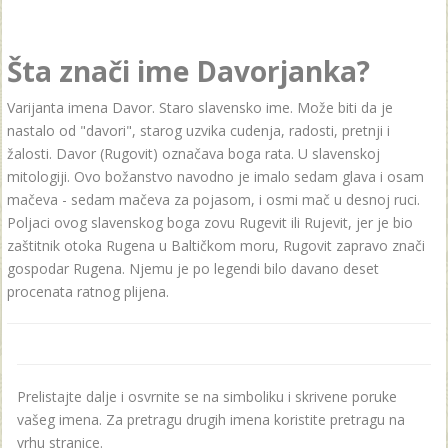
Šta znači ime Davorjanka?
Varijanta imena Davor. Staro slavensko ime. Može biti da je
nastalo od "davori", starog uzvika cudenja, radosti, pretnji i
žalosti. Davor (Rugovit) označava boga rata. U slavenskoj
mitologiji. Ovo božanstvo navodno je imalo sedam glava i osam
mačeva - sedam mačeva za pojasom, i osmi mač u desnoj ruci.
Poljaci ovog slavenskog boga zovu Rugevit ili Rujevit, jer je bio
zaštitnik otoka Rugena u Baltičkom moru, Rugovit zapravo znači
gospodar Rugena. Njemu je po legendi bilo davano deset
procenata ratnog plijena.
Prelistajte dalje i osvrnite se na simboliku i skrivene poruke
vašeg imena. Za pretragu drugih imena koristite pretragu na
vrhu stranice.