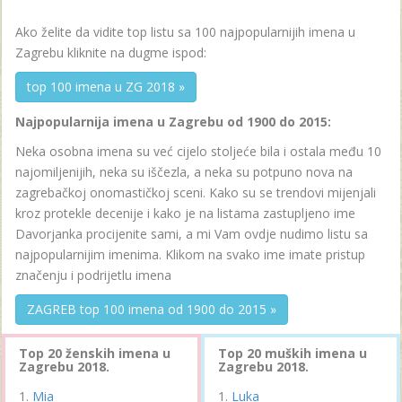
Ako želite da vidite top listu sa 100 najpopularnijih imena u
Zagrebu kliknite na dugme ispod:
top 100 imena u ZG 2018 »
Najpopularnija imena u Zagrebu od 1900 do 2015:
Neka osobna imena su već cijelo stoljeće bila i ostala među 10
najomiljenijih, neka su iščezla, a neka su potpuno nova na
zagrebačkoj onomastičkoj sceni. Kako su se trendovi mijenjali
kroz protekle decenije i kako je na listama zastupljeno ime
Davorjanka procijenite sami, a mi Vam ovdje nudimo listu sa
najpopularnijim imenima. Klikom na svako ime imate pristup
značenju i podrijetlu imena
ZAGREB top 100 imena od 1900 do 2015 »
Top 20 ženskih imena u
Top 20 muških imena u
Zagrebu 2018.
Zagrebu 2018.
Mia
Luka