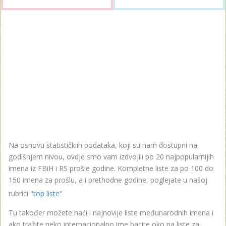
Na osnovu statističkiih podataka, koji su nam dostupni na
godišnjem nivou, ovdje smo vam izdvojili po 20 najpopularnijih
imena iz FBiH i RS prošle godine. Kompletne liste za po 100 do
150 imena za prošlu, a i prethodne godine, poglejate u našoj
rubrici "
top liste
"
Tu također možete naći i najnovije liste međunarodnih imena i
ako tražite neko internacionalno ime bacite oko na liste za