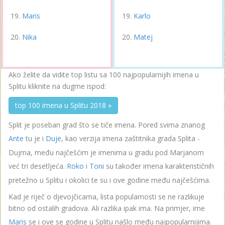
Maris
Karlo
Nika
Matej
Ako želite da vidite top listu sa 100 najpopularnijih imena u
Splitu kliknite na dugme ispod:
top 100 imena u Splitu 2018 »
Split je poseban grad što se tiče imena. Pored svima znanog
Ante
tu je i
Duje
, kao verzija imena zaštitnika grada Splita -
Dujma, među najčešćim je imenima u gradu pod Marjanom
već tri desetljeća.
Roko
i
Toni
su također imena karakterističnih
pretežno u Splitu i okolici te su i ove godine među najčešćima.
Kad je riječ o djevojčicama, lista popularnosti se ne razlikuje
bitno od ostalih gradova. Ali razlika ipak ima. Na primjer, ime
Maris
se i ove se godine u Splitu našlo među najpopularnijima.