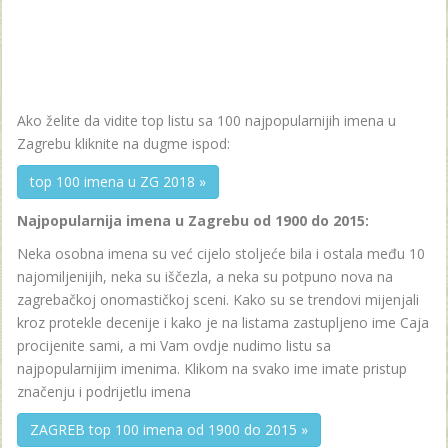
Ako želite da vidite top listu sa 100 najpopularnijih imena u
Zagrebu kliknite na dugme ispod:
top 100 imena u ZG 2018 »
Najpopularnija imena u Zagrebu od 1900 do 2015:
Neka osobna imena su već cijelo stoljeće bila i ostala među 10
najomiljenijih, neka su iščezla, a neka su potpuno nova na
zagrebačkoj onomastičkoj sceni. Kako su se trendovi mijenjali
kroz protekle decenije i kako je na listama zastupljeno ime Caja
procijenite sami, a mi Vam ovdje nudimo listu sa
najpopularnijim imenima. Klikom na svako ime imate pristup
značenju i podrijetlu imena
ZAGREB top 100 imena od 1900 do 2015 »