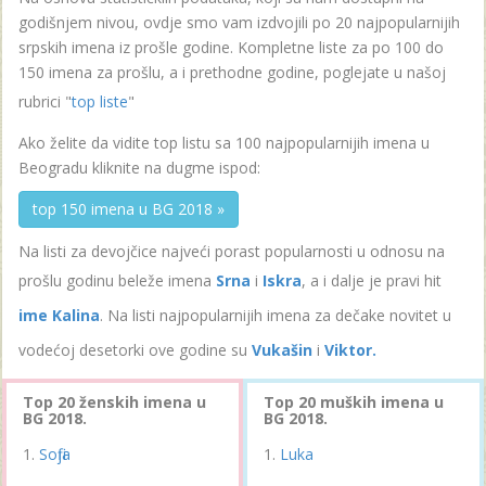
godišnjem nivou, ovdje smo vam izdvojili po 20 najpopularnijih
srpskih imena iz prošle godine. Kompletne liste za po 100 do
150 imena za prošlu, a i prethodne godine, poglejate u našoj
rubrici "
top liste
"
Ako želite da vidite top listu sa 100 najpopularnijih imena u
Beogradu kliknite na dugme ispod:
top 150 imena u BG 2018 »
Na listi za devojčice najveći porast popularnosti u odnosu na
prošlu godinu beleže imena
Srna
i
Iskra
, a i dalje je pravi hit
ime Kalina
. Na listi najpopularnijih imena za dečake novitet u
vodećoj desetorki ove godine su
Vukašin
i
Viktor.
Top 20 ženskih imena u
Top 20 muških imena u
BG 2018.
BG 2018.
Sofija
Luka