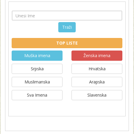
Traži
TOP LISTE
Muška imena
Ženska imena
Srpska
Hrvatska
Muslimanska
Arapska
Sva Imena
Slavenska