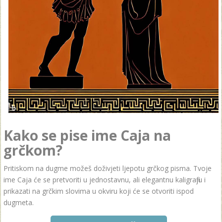
Kako se pise ime Caja na
grčkom?
Pritiskom na dugme možeš doživjeti ljepotu grčkog pisma. Tvoje
ime Caja će se pretvoriti u jednostavnu, ali elegantnu kaligrafiju i
prikazati na grčkim slovima u okviru koji će se otvoriti ispod
dugmeta.