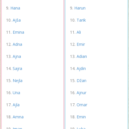
Hana
Harun
Ajša
Tarik
Emina
Ali
Adna
Emir
Ajna
Adian
Sajra
Ajdin
Nejla
Džan
Una
Ajnur
Ajla
Omar
Amna
Emin
Iman
Luka