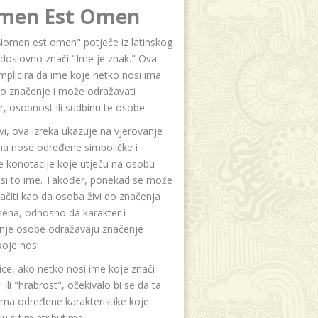
men Est Omen
Nomen est omen" potječe iz latinskog
i doslovno znači "Ime je znak." Ova
implicira da ime koje netko nosi ima
o značenje i može odražavati
r, osobnost ili sudbinu te osobe.
i, ova izreka ukazuje na vjerovanje
na nose određene simboličke i
e konotacije koje utječu na osobu
osi to ime. Također, ponekad se može
čiti kao da osoba živi do značenja
ena, odnosno da karakter i
anje osobe odražavaju značenje
oje nosi.
ice, ako netko nosi ime koje znači
 ili "hrabrost", očekivalo bi se da ta
ma određene karakteristike koje
u s tim atributima.