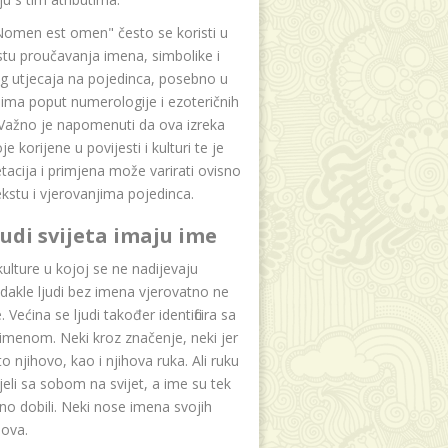
Nomen est omen" često se koristi u
tu proučavanja imena, simbolike i
g utjecaja na pojedinca, posebno u
ima poput numerologije i ezoteričnih
 Važno je napomenuti da ova izreka
e korijene u povijesti i kulturi te je
etacija i primjena može varirati ovisno
kstu i vjerovanjima pojedinca.
ljudi svijeta imaju ime
lture u kojoj se ne nadijevaju
dakle ljudi bez imena vjerovatno ne
 Većina se ljudi također identificira sa
imenom. Neki kroz značenje, neki jer
to njihovo, kao i njihova ruka. Ali ruku
jeli sa sobom na svijet, a ime su tek
o dobili. Neki nose imena svojih
dova.