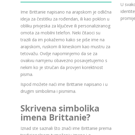
U svako
identit
Ime Brittanie napisano na arapskom je odlična
promije
ideja za čestitku za rođendan, ili kao poklon u
obliku privjeska za ključeve ili personaliziranog
omota za mobilni telefon. Neki čitaoci su
trazili da im pokažemo kako se piše ime na
arapskom, ruskom ili kineskom kao mustru za
tetovažu. Ovdje napominjemo da se za
ovakvu namjenu obavezno posavjetujemo s
nekim ko je stručan da provjeri korektnost
pisma.
Ispod možete naći ime Brittanie napisano i u
drugim simbolima i pismima.
Skrivena simbolika
imena Brittanie?
Iznad ste saznali što znači ime Brittanie prema