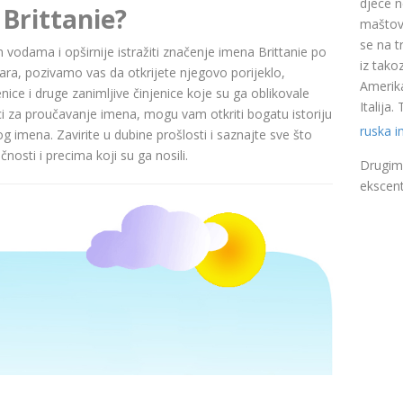
djece n
Brittanie?
maštovi
se na t
im vodama i opširnije istražiti značenje imena Brittanie po
iz takoz
a, pozivamo vas da otkrijete njegovo porijeklo,
Amerika
nice i druge zanimljive činjenice koje su ga oblikovale
Italija
ci za proučavanje imena, mogu vam otkriti bogatu istoriju
ruska 
pog imena. Zavirite u dubine prošlosti i saznajte sve što
nosti i precima koji su ga nosili.
Drugim 
ekscent