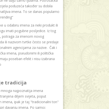
se ne daju samo ljudima. Potrošačka
i cijela poduzeća također su dobila
atljiva imena. To se danas popularno
rending“
e u odabiru imena za neki produkt ili
ogu imati pogubne posljedice. Iz tog
a, potraga za imenom novog
da ili nazivom tvrtke često se predaje
onalnim agencijama za nazive. Čak i
čka imena, pseudonimi ili politička
maju poseban efekt i nisu izabrana
o
je tradicija
u mnoga najpoznatija imena
tranjena diljem svijeta, poput
ih imena, ipak je taj "tradicionalni ton"
 pri davanju imena. Po samoj