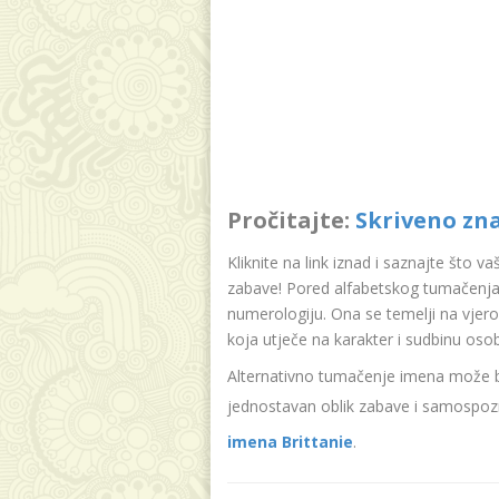
Pročitajte:
Skriveno zn
Kliknite na link iznad i saznajte što v
zabave! Pored alfabetskog tumačenja 
numerologiju. Ona se temelji na vjer
koja utječe na karakter i sudbinu oso
Alternativno tumačenje imena može bit
jednostavan oblik zabave i samospozn
imena Brittanie
.