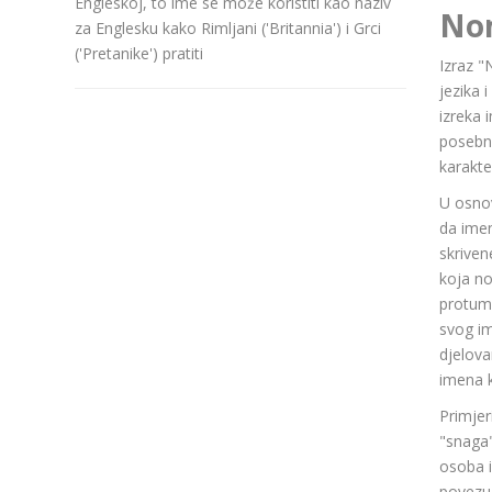
Engleskoj, to ime se može koristiti kao naziv
No
za Englesku kako Rimljani ('Britannia') i Grci
('Pretanike') pratiti
Izraz "
jezika 
izreka 
posebn
karakte
U osnov
da ime
skriven
koja n
protuma
svog im
djelov
imena k
Primjer
"snaga"
osoba i
povezuj