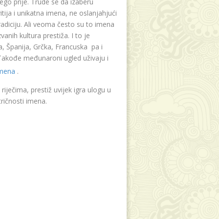
ego prije. Trude se da izaberu
tija i unikatna imena, ne oslanjahjući
radiciju. Ali veoma često su to imena
vanih kultura prestiža. I to je
, Španija, Grčka, Francuska pa i
. Takođe međunaroni ugled uživaju i
imena
.
riječima, prestiž uvijek igra ulogu u
ričnosti imena.