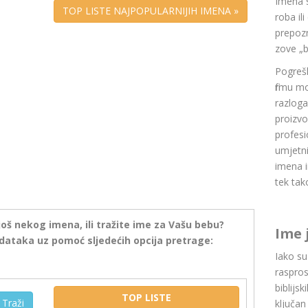
Imena 
TOP LISTE NAJPOPULARNIJIH IMENA »
roba il
prepozn
zove „b
Pogrešk
firmu m
razlog
proizvo
profesi
umjetni
imena i
tek tak
još nekog imena, ili tražite ime za Vašu bebu?
Ime 
dataka uz pomoć sljedećih opcija pretrage:
Iako s
raspros
biblijsk
TOP LISTE
Traži
ključan