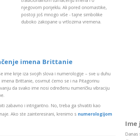
tradicionalnom tumačenju imena i o
njegovom porijeklu. Ali pored onomastike,
postoji još mnogo više - tajne simbolike
duboko zakopane u vrtlozima vremena.
ačenje imena Brittanie
aše ime krije iza svojih slova i numerologije – sve u duhu
imena Brittanie, osvrnut ćemo se i na Pitagorinu
ovanju da svako ime nosi određenu numeričku vibraciju
be.
i zabavno i intrigantno. No, treba ga shvatiti kao
aje. Ako ste zainteresirani, krenimo s
numerologijom
Ime 
Danas s