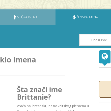
MUŠKA IMENA
ŽENSKA IMENA
eklo Imena
Šta znači ime
Brittanie?
Vraća na 'britanski', naziv keltskog plemena u