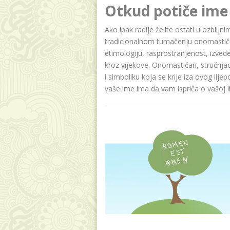
Otkud potiče ime 
Ako ipak radije želite ostati u ozbiljn
tradicionalnom tumačenju onomastičar
etimologiju, rasprostranjenost, izvede
kroz vijekove. Onomastičari, stručnja
i simboliku koja se krije iza ovog lije
vaše ime ima da vam ispriča o vašoj lič