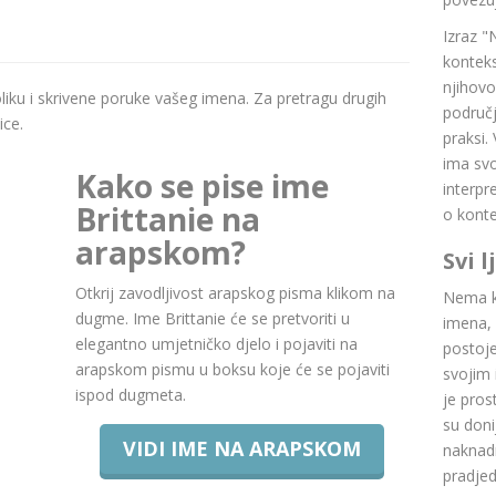
Izraz "
konteks
njihovo
boliku i skrivene poruke vašeg imena. Za pretragu drugih
područj
ice.
praksi.
ima svoj
Kako se pise ime
interpr
Brittanie na
o konte
arapskom?
Svi 
Otkrij zavodljivost arapskog pisma klikom na
Nema ku
dugme. Ime Brittanie će se pretvoriti u
imena, 
elegantno umjetničko djelo i pojaviti na
postoje.
arapskom pismu u boksu koje će se pojaviti
svojim 
ispod dugmeta.
je pros
su doni
VIDI IME NA ARAPSKOM
naknadn
pradje