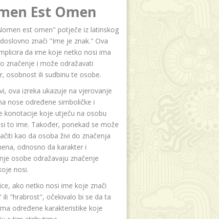
men Est Omen
Nomen est omen" potječe iz latinskog
i doslovno znači "Ime je znak." Ova
implicira da ime koje netko nosi ima
o značenje i može odražavati
r, osobnost ili sudbinu te osobe.
i, ova izreka ukazuje na vjerovanje
na nose određene simboličke i
e konotacije koje utječu na osobu
osi to ime. Također, ponekad se može
čiti kao da osoba živi do značenja
ena, odnosno da karakter i
anje osobe odražavaju značenje
oje nosi.
ice, ako netko nosi ime koje znači
 ili "hrabrost", očekivalo bi se da ta
ma određene karakteristike koje