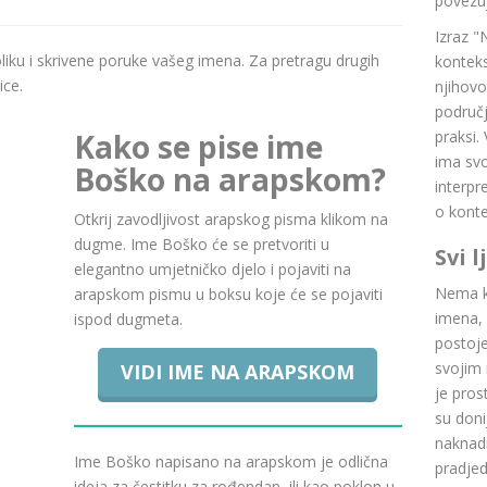
povezuj
Izraz "
boliku i skrivene poruke vašeg imena. Za pretragu drugih
konteks
ice.
njihovo
područj
Kako se pise ime
praksi.
ima svoj
Boško na arapskom?
interpr
o konte
Otkrij zavodljivost arapskog pisma klikom na
dugme. Ime Boško će se pretvoriti u
Svi 
elegantno umjetničko djelo i pojaviti na
Nema ku
arapskom pismu u boksu koje će se pojaviti
imena, 
ispod dugmeta.
postoje.
svojim 
VIDI IME NA ARAPSKOM
je pros
su doni
naknadn
Ime Boško napisano na arapskom je odlična
pradje
ideja za čestitku za rođendan, ili kao poklon u