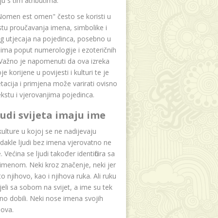
u s tim atributima.
Nomen est omen" često se koristi u
tu proučavanja imena, simbolike i
g utjecaja na pojedinca, posebno u
ima poput numerologije i ezoteričnih
 Važno je napomenuti da ova izreka
e korijene u povijesti i kulturi te je
etacija i primjena može varirati ovisno
kstu i vjerovanjima pojedinca.
ljudi svijeta imaju ime
lture u kojoj se ne nadijevaju
dakle ljudi bez imena vjerovatno ne
 Većina se ljudi također identificira sa
imenom. Neki kroz značenje, neki jer
to njihovo, kao i njihova ruka. Ali ruku
jeli sa sobom na svijet, a ime su tek
o dobili. Neki nose imena svojih
dova.