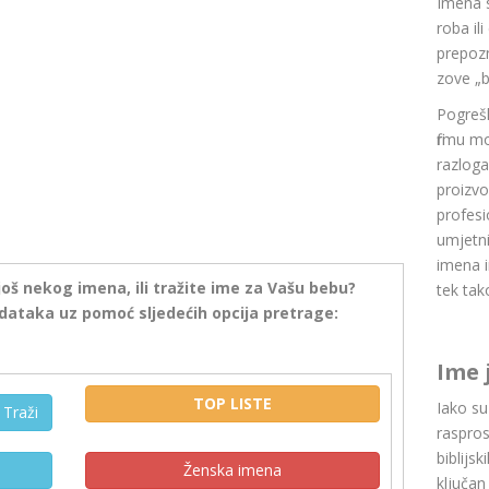
Imena 
roba il
prepozn
zove „b
Pogrešk
firmu m
razlog
proizvo
profesi
umjetni
imena i
još nekog imena, ili tražite ime za Vašu bebu?
tek tak
dataka uz pomoć sljedećih opcija pretrage:
Ime 
TOP LISTE
Iako s
Traži
raspros
biblijsk
Ženska imena
ključan