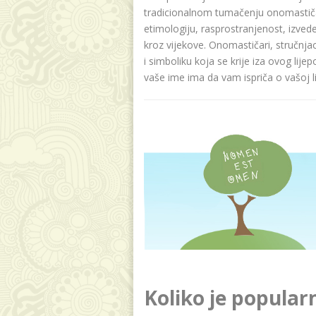
tradicionalnom tumačenju onomastičar
etimologiju, rasprostranjenost, izvede
kroz vijekove. Onomastičari, stručnja
i simboliku koja se krije iza ovog lije
vaše ime ima da vam ispriča o vašoj lič
Koliko je popular