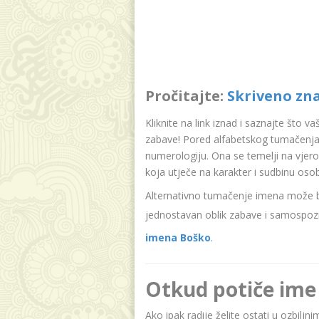
Pročitajte:
Skriveno zn
Kliknite na link iznad i saznajte što v
zabave! Pored alfabetskog tumačenja
numerologiju. Ona se temelji na vjer
koja utječe na karakter i sudbinu oso
Alternativno tumačenje imena može bit
jednostavan oblik zabave i samospozn
imena Boško
.
Otkud potiče ime
Ako ipak radije želite ostati u ozbilj