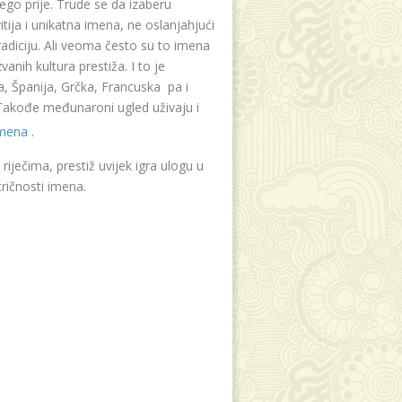
ego prije. Trude se da izaberu
tija i unikatna imena, ne oslanjahjući
radiciju. Ali veoma često su to imena
vanih kultura prestiža. I to je
, Španija, Grčka, Francuska pa i
. Takođe međunaroni ugled uživaju i
imena
.
riječima, prestiž uvijek igra ulogu u
ričnosti imena.