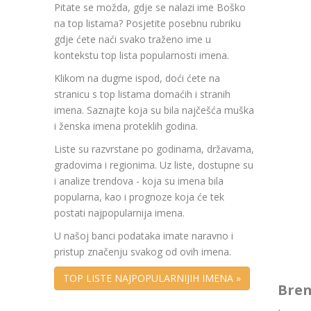
Pitate se možda, gdje se nalazi ime Boško
na top listama? Posjetite posebnu rubriku
gdje ćete naći svako traženo ime u
kontekstu top lista popularnosti imena.
Klikom na dugme ispod, doći ćete na
stranicu s top listama domaćih i stranih
imena. Saznajte koja su bila najčešća muška
i ženska imena proteklih godina.
Liste su razvrstane po godinama, državama,
gradovima i regionima. Uz liste, dostupne su
i analize trendova - koja su imena bila
popularna, kao i prognoze koja će tek
postati najpopularnija imena.
U našoj banci podataka imate naravno i
pristup značenju svakog od ovih imena.
TOP LISTE NAJPOPULARNIJIH IMENA »
Bren