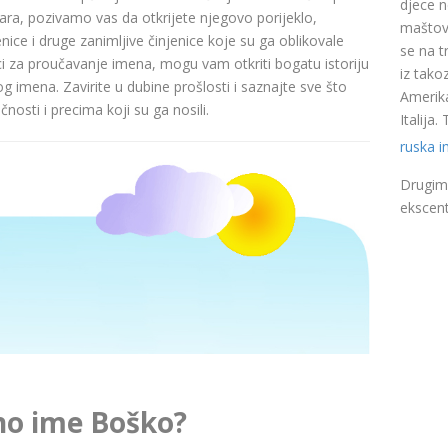
djece n
a, pozivamo vas da otkrijete njegovo porijeklo,
maštovi
nice i druge zanimljive činjenice koje su ga oblikovale
se na t
ci za proučavanje imena, mogu vam otkriti bogatu istoriju
iz takoz
pog imena. Zavirite u dubine prošlosti i saznajte sve što
Amerika
nosti i precima koji su ga nosili.
Italija
ruska 
Drugim 
ekscent
no ime Boško?