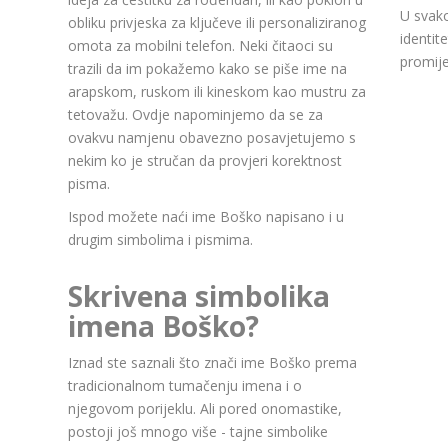
U svako
obliku privjeska za ključeve ili personaliziranog
identit
omota za mobilni telefon. Neki čitaoci su
promije
trazili da im pokažemo kako se piše ime na
arapskom, ruskom ili kineskom kao mustru za
tetovažu. Ovdje napominjemo da se za
ovakvu namjenu obavezno posavjetujemo s
nekim ko je stručan da provjeri korektnost
pisma.
Ispod možete naći ime Boško napisano i u
drugim simbolima i pismima.
Skrivena simbolika
imena Boško?
Iznad ste saznali što znači ime Boško prema
tradicionalnom tumačenju imena i o
njegovom porijeklu. Ali pored onomastike,
postoji još mnogo više - tajne simbolike