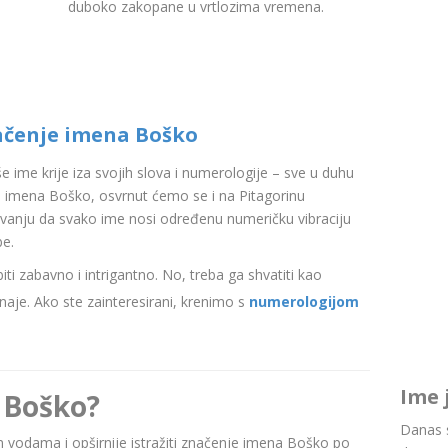
duboko zakopane u vrtlozima vremena.
ačenje imena Boško
aše ime krije iza svojih slova i numerologije – sve u duhu
 imena Boško, osvrnut ćemo se i na Pitagorinu
ovanju da svako ime nosi određenu numeričku vibraciju
be.
i zabavno i intrigantno. No, treba ga shvatiti kao
aje. Ako ste zainteresirani, krenimo s
numerologijom
Ime 
 Boško?
Danas s
nim vodama i opširnije istražiti značenje imena Boško po