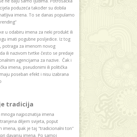
se ne daju samo ljudima. Potrošačka
i cijela poduzeća također su dobila
atljiva imena. To se danas popularno
rending“
e u odabiru imena za neki produkt ili
ogu imati pogubne posljedice. Iz tog
a, potraga za imenom novog
da ili nazivom tvrtke često se predaje
onalnim agencijama za nazive. Čak i
čka imena, pseudonimi ili politička
maju poseban efekt i nisu izabrana
o
je tradicija
u mnoga najpoznatija imena
tranjena diljem svijeta, poput
ih imena, ipak je taj "tradicionalni ton"
 pri davanju imena. Po samoj