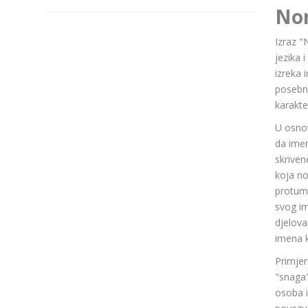
No
Izraz "
jezika 
izreka 
posebn
karakte
U osnov
da ime
skriven
koja n
protuma
svog im
djelov
imena k
Primjer
"snaga"
osoba i