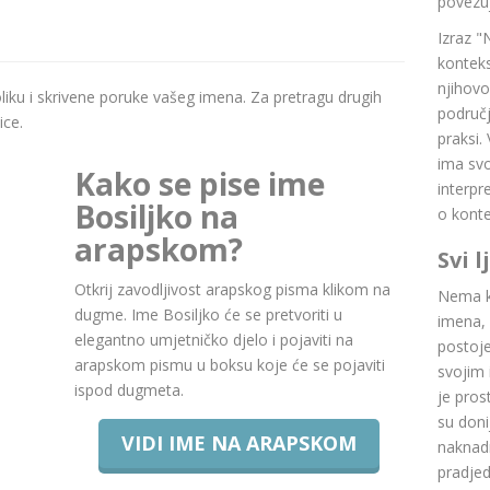
povezuj
Izraz "
konteks
njihovo
boliku i skrivene poruke vašeg imena. Za pretragu drugih
područj
ice.
praksi.
ima svoj
Kako se pise ime
interpr
Bosiljko na
o konte
arapskom?
Svi 
Otkrij zavodljivost arapskog pisma klikom na
Nema ku
dugme. Ime Bosiljko će se pretvoriti u
imena, 
elegantno umjetničko djelo i pojaviti na
postoje.
arapskom pismu u boksu koje će se pojaviti
svojim 
ispod dugmeta.
je pros
su doni
VIDI IME NA ARAPSKOM
naknadn
pradje