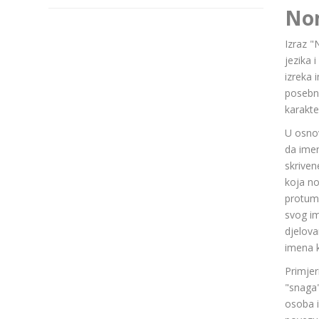
No
Izraz "
jezika 
izreka 
posebn
karakte
U osnov
da ime
skriven
koja n
protuma
svog im
djelov
imena k
Primjer
"snaga"
osoba i