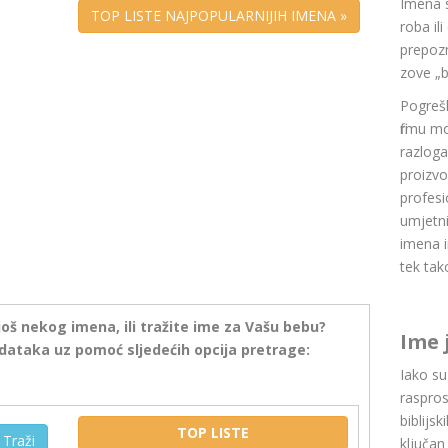
Imena 
TOP LISTE NAJPOPULARNIJIH IMENA »
roba il
prepozn
zove „b
Pogrešk
firmu m
razlog
proizvo
profesi
umjetni
imena i
tek tak
još nekog imena, ili tražite ime za Vašu bebu?
Ime 
dataka uz pomoć sljedećih opcija pretrage:
Iako s
raspros
biblijsk
TOP LISTE
Traži
ključan