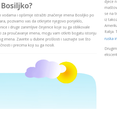
djece n
Bosiljko?
maštovi
se na t
im vodama i opširnije istražiti značenje imena Bosiljko po
iz takoz
a, pozivamo vas da otkrijete njegovo porijeklo,
Amerika
nice i druge zanimljive činjenice koje su ga oblikovale
Italija
ci za proučavanje imena, mogu vam otkriti bogatu istoriju
ruska 
pog imena. Zavirite u dubine prošlosti i saznajte sve što
nosti i precima koji su ga nosili.
Drugim 
ekscent