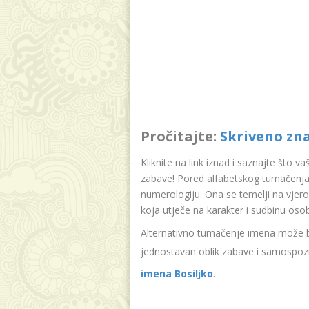
Pročitajte:
Skriveno zn
Kliknite na link iznad i saznajte što v
zabave! Pored alfabetskog tumačenja 
numerologiju. Ona se temelji na vjer
koja utječe na karakter i sudbinu oso
Alternativno tumačenje imena može bit
jednostavan oblik zabave i samospozn
imena Bosiljko
.