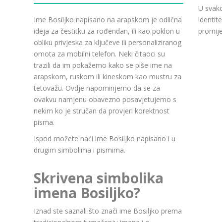
U svako
Ime Bosiljko napisano na arapskom je odlična
identit
ideja za čestitku za rođendan, ili kao poklon u
promije
obliku privjeska za ključeve ili personaliziranog
omota za mobilni telefon. Neki čitaoci su
trazili da im pokažemo kako se piše ime na
arapskom, ruskom ili kineskom kao mustru za
tetovažu. Ovdje napominjemo da se za
ovakvu namjenu obavezno posavjetujemo s
nekim ko je stručan da provjeri korektnost
pisma.
Ispod možete naći ime Bosiljko napisano i u
drugim simbolima i pismima.
Skrivena simbolika
imena Bosiljko?
Iznad ste saznali što znači ime Bosiljko prema