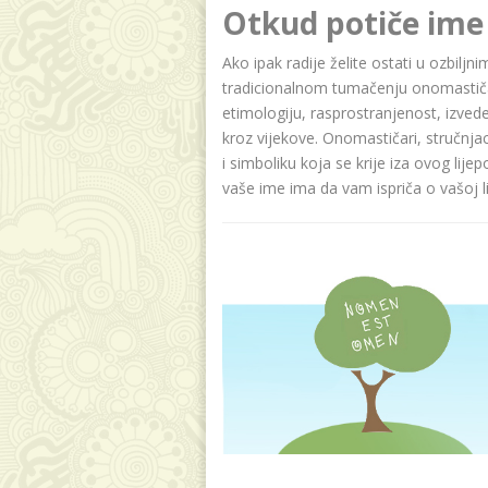
Otkud potiče ime 
Ako ipak radije želite ostati u ozbiljn
tradicionalnom tumačenju onomastičar
etimologiju, rasprostranjenost, izvede
kroz vijekove. Onomastičari, stručnja
i simboliku koja se krije iza ovog lije
vaše ime ima da vam ispriča o vašoj lič