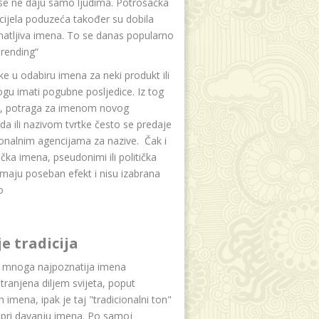
se ne daju samo ljudima. Potrošačka
i cijela poduzeća također su dobila
atljiva imena. To se danas popularno
rending“
e u odabiru imena za neki produkt ili
ogu imati pogubne posljedice. Iz tog
a, potraga za imenom novog
da ili nazivom tvrtke često se predaje
onalnim agencijama za nazive. Čak i
čka imena, pseudonimi ili politička
maju poseban efekt i nisu izabrana
o
je tradicija
u mnoga najpoznatija imena
tranjena diljem svijeta, poput
ih imena, ipak je taj "tradicionalni ton"
 pri davanju imena. Po samoj