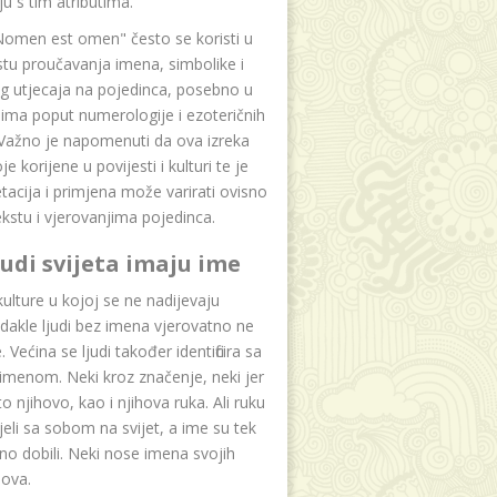
u s tim atributima.
Nomen est omen" često se koristi u
tu proučavanja imena, simbolike i
g utjecaja na pojedinca, posebno u
ima poput numerologije i ezoteričnih
 Važno je napomenuti da ova izreka
e korijene u povijesti i kulturi te je
etacija i primjena može varirati ovisno
kstu i vjerovanjima pojedinca.
ljudi svijeta imaju ime
lture u kojoj se ne nadijevaju
dakle ljudi bez imena vjerovatno ne
 Većina se ljudi također identificira sa
imenom. Neki kroz značenje, neki jer
to njihovo, kao i njihova ruka. Ali ruku
jeli sa sobom na svijet, a ime su tek
o dobili. Neki nose imena svojih
dova.