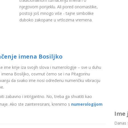
tradicionalnom tumačenju imena i o
njegovom porijeklu. Ali pored onomastike,
postoji još mnogo više - tajne simbolike
duboko zakopane u vrtlozima vremena.
ačenje imena Bosiljko
aše ime krije iza svojih slova i numerologije – sve u duhu
imena Bosiljko, osvrnut ćemo se i na Pitagorinu
ovanju da svako ime nosi određenu numeričku vibraciju
be.
i zabavno i intrigantno. No, treba ga shvatiti kao
aje. Ako ste zainteresirani, krenimo s
numerologijom
Ime 
Danas s