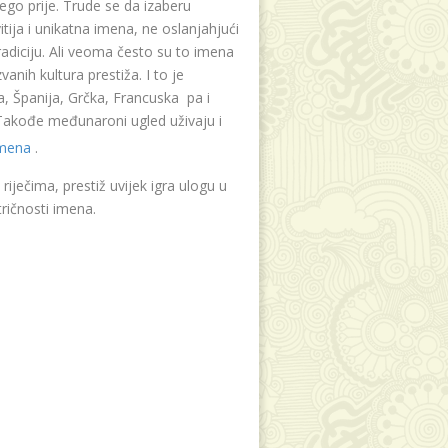
ego prije. Trude se da izaberu
tija i unikatna imena, ne oslanjahjući
radiciju. Ali veoma često su to imena
vanih kultura prestiža. I to je
, Španija, Grčka, Francuska pa i
. Takođe međunaroni ugled uživaju i
imena
.
riječima, prestiž uvijek igra ulogu u
ričnosti imena.