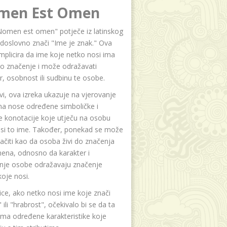
men Est Omen
Nomen est omen" potječe iz latinskog
i doslovno znači "Ime je znak." Ova
implicira da ime koje netko nosi ima
o značenje i može odražavati
r, osobnost ili sudbinu te osobe.
i, ova izreka ukazuje na vjerovanje
na nose određene simboličke i
e konotacije koje utječu na osobu
osi to ime. Također, ponekad se može
čiti kao da osoba živi do značenja
ena, odnosno da karakter i
anje osobe odražavaju značenje
oje nosi.
ice, ako netko nosi ime koje znači
 ili "hrabrost", očekivalo bi se da ta
ma određene karakteristike koje