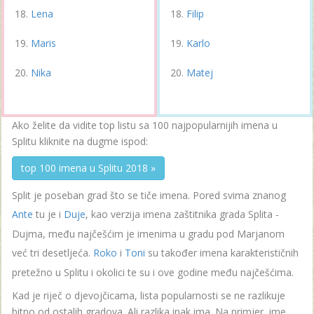
Lena
Filip
Maris
Karlo
Nika
Matej
Ako želite da vidite top listu sa 100 najpopularnijih imena u
Splitu kliknite na dugme ispod:
top 100 imena u Splitu 2018 »
Split je poseban grad što se tiče imena. Pored svima znanog
Ante
tu je i
Duje
, kao verzija imena zaštitnika grada Splita -
Dujma, među najčešćim je imenima u gradu pod Marjanom
već tri desetljeća.
Roko
i
Toni
su također imena karakterističnih
pretežno u Splitu i okolici te su i ove godine među najčešćima.
Kad je riječ o djevojčicama, lista popularnosti se ne razlikuje
bitno od ostalih gradova. Ali razlika ipak ima. Na primjer, ime