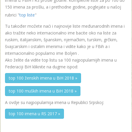
imena iz FBiH i RS prošle godine. Kompletne liste za po 100 do
150 imena za prošlu, a i prethodne godine, poglejate u našoj
rubrici "
top liste
"
Tu također možete naći i najnovije liste međunarodnih imena i
ako tražite neko internacionalno ime bacite oko na liste za
ruskim, italijanskim, španskim, njemačkim, turskim, grčkim,
švajcarskim i ostalim imenima i vidite kako je u FBih a i
internacionalno popularno ime Boljen .
Ako želite da vidite top listu sa 100 najpopularnijih imena u
Federaciji BiH kliknite na dugme ispod:
top 100 ženskih imena u BiH 2018 »
top 100 muških imena u BiH 2018 »
A ovdje su najpopularnija imena u Republici Srpskoj:
top 100 imena u RS 2017 »