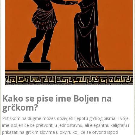
Kako se pise ime Boljen na
grčkom?
Pritiskom na dugme možeš doživjeti ljepotu grčkog pisma. Tvoje
ime Boljen će se pretvoriti u jednostavnu, ali elegantnu kaligrafiju i
prikazati na grčkim slovima u okviru koji će se otvoriti ispod