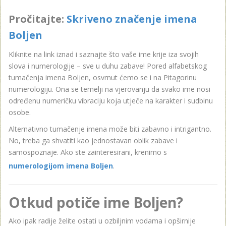
Pročitajte:
Skriveno značenje imena
Boljen
Kliknite na link iznad i saznajte što vaše ime krije iza svojih
slova i numerologije – sve u duhu zabave! Pored alfabetskog
tumačenja imena Boljen, osvrnut ćemo se i na Pitagorinu
numerologiju. Ona se temelji na vjerovanju da svako ime nosi
određenu numeričku vibraciju koja utječe na karakter i sudbinu
osobe.
Alternativno tumačenje imena može biti zabavno i intrigantno.
No, treba ga shvatiti kao jednostavan oblik zabave i
samospoznaje. Ako ste zainteresirani, krenimo s
numerologijom imena Boljen
.
Otkud potiče ime Boljen?
Ako ipak radije želite ostati u ozbiljnim vodama i opširnije