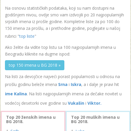
Na osnovu statističkiih podataka, koji su nam dostupni na
godišnjem nivou, ovdje smo vam izdvojili po 20 najpopularnijih
srpskih imena iz prošle godine. Kompletne liste za po 100 do
150 imena za prošlu, a i prethodne godine, poglejate u našoj
rubrici "
top liste
"
Ako želite da vidite top listu sa 100 najpopularnijih imena u
Beogradu kliknite na dugme ispod:
top 150 imena u BG 2018 »
Na listi za devojčice najveći porast popularnosti u odnosu na
prošlu godinu beleže imena
Srna
i
Iskra
, a i dalje je pravi hit
ime Kalina
. Na listi najpopularnijih imena za dečake novitet u
vodećoj desetorki ove godine su
Vukašin
i
Viktor.
Top 20 ženskih imena u
Top 20 muških imena u
BG 2018.
BG 2018.