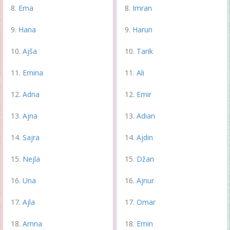
Ema
Imran
Hana
Harun
Ajša
Tarik
Emina
Ali
Adna
Emir
Ajna
Adian
Sajra
Ajdin
Nejla
Džan
Una
Ajnur
Ajla
Omar
Amna
Emin