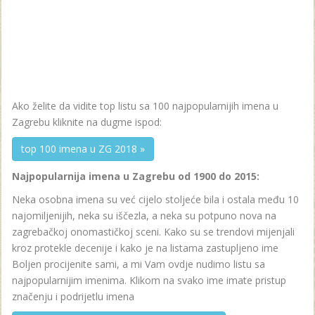
Ako želite da vidite top listu sa 100 najpopularnijih imena u
Zagrebu kliknite na dugme ispod:
top 100 imena u ZG 2018 »
Najpopularnija imena u Zagrebu od 1900 do 2015:
Neka osobna imena su već cijelo stoljeće bila i ostala među 10
najomiljenijih, neka su iščezla, a neka su potpuno nova na
zagrebačkoj onomastičkoj sceni. Kako su se trendovi mijenjali
kroz protekle decenije i kako je na listama zastupljeno ime
Boljen procijenite sami, a mi Vam ovdje nudimo listu sa
najpopularnijim imenima. Klikom na svako ime imate pristup
značenju i podrijetlu imena