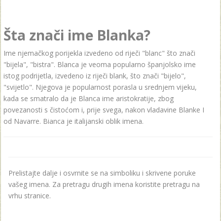
Šta znači ime Blanka?
Ime njemačkog porijekla izvedeno od riječi "blanc" što znači
"bijela", "bistra". Blanca je veoma popularno španjolsko ime
istog podrijetla, izvedeno iz riječi blank, što znači "bijelo",
"svijetlo". Njegova je popularnost porasla u srednjem vijeku,
kada se smatralo da je Blanca ime aristokratije, zbog
povezanosti s čistoćom i, prije svega, nakon vladavine Blanke I
od Navarre. Bianca je italijanski oblik imena.
Prelistajte dalje i osvrnite se na simboliku i skrivene poruke
vašeg imena. Za pretragu drugih imena koristite pretragu na
vrhu stranice.