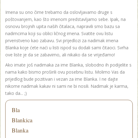
Imena su ono čime trebamo da oslovljavamo druge s
poštovanjem, kao što imenom predstavljamo sebe. Ipak, na
osnovu brojnih upita naših čitalaca, napravili smo bazu sa
nadimcima koji su oblici ličnog imena. Svatite ovu listu
prvenstveno kao zabavu. Svi prijedlozi za nadimak imena
Blanka koje ćete naći u listi ispod su dodali sami čitaoci. Svrha
ove liste je da se zabavimo, ali nikako da se vrijeđamo!
Ako imate još nadimaka za ime Blanka, slobodno ih podijelite s
nama kako bismo proširili ovu posebnu listu. Molimo Vas da
prijedlog bude pozitivan i vezan za ime Blanka. I ne dajte
nikome nadimak kakav ni sami ne bi nosili. Nadimak je karma,
tako da... ;)
Bla
Blankica
Blanka