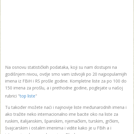
Na osnovu statističkiih podataka, koji su nam dostupni na
godišnjem nivou, ovdje smo vam izdvojili po 20 najpopularnijih
imena iz FBiH i RS prošle godine. Kompletne liste za po 100 do
150 imena za prošlu, a i prethodne godine, poglejate u našoj
rubrici "
top liste
"
Tu također možete naći i najnovije liste međunarodnih imena i
ako tražite neko internacionalno ime bacite oko na liste za
ruskim, italijanskim, španskim, njemačkim, turskim, grčkim,
švajcarskim i ostalim imenima i vidite kako je u FBih a i