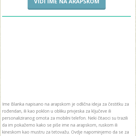
VIDI IME NA ARAPSKOM
Ime Blanka napisano na arapskom je odlična ideja za čestitku za
rođendan, ili kao poklon u obliku privjeska za ključeve ili
personaliziranog omota za mobilni telefon. Neki čitaoci su trazili
da im pokažemo kako se piše ime na arapskom, ruskom ili
kineskom kao mustru za tetovažu. Ovdje napominjemo da se za