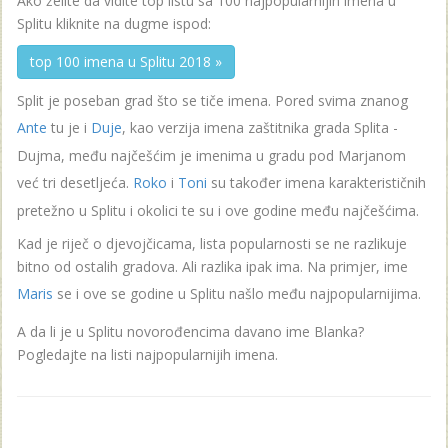
Ako želite da vidite top listu sa 100 najpopularnijih imena u
Splitu kliknite na dugme ispod:
top 100 imena u Splitu 2018 »
Split je poseban grad što se tiče imena. Pored svima znanog
Ante
tu je i
Duje
, kao verzija imena zaštitnika grada Splita -
Dujma, među najčešćim je imenima u gradu pod Marjanom
već tri desetljeća.
Roko
i
Toni
su također imena karakterističnih
pretežno u Splitu i okolici te su i ove godine među najčešćima.
Kad je riječ o djevojčicama, lista popularnosti se ne razlikuje
bitno od ostalih gradova. Ali razlika ipak ima. Na primjer, ime
Maris
se i ove se godine u Splitu našlo među najpopularnijima.
A da li je u Splitu novorođencima davano ime Blanka?
Pogledajte na listi najpopularnijih imena.