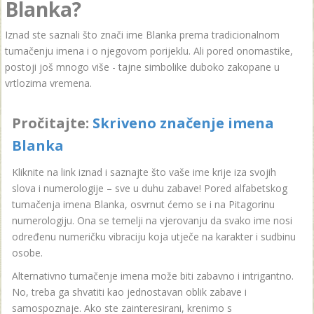
Blanka?
Iznad ste saznali što znači ime Blanka prema tradicionalnom
tumačenju imena i o njegovom porijeklu. Ali pored onomastike,
postoji još mnogo više - tajne simbolike duboko zakopane u
vrtlozima vremena.
Pročitajte:
Skriveno značenje imena
Blanka
Kliknite na link iznad i saznajte što vaše ime krije iza svojih
slova i numerologije – sve u duhu zabave! Pored alfabetskog
tumačenja imena Blanka, osvrnut ćemo se i na Pitagorinu
numerologiju. Ona se temelji na vjerovanju da svako ime nosi
određenu numeričku vibraciju koja utječe na karakter i sudbinu
osobe.
Alternativno tumačenje imena može biti zabavno i intrigantno.
No, treba ga shvatiti kao jednostavan oblik zabave i
samospoznaje. Ako ste zainteresirani, krenimo s