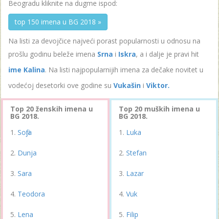
Beogradu kliknite na dugme ispod:
top 150 imena u BG 2018 »
Na listi za devojčice najveći porast popularnosti u odnosu na
prošlu godinu beleže imena
Srna
i
Iskra
, a i dalje je pravi hit
ime Kalina
. Na listi najpopularnijih imena za dečake novitet u
vodećoj desetorki ove godine su
Vukašin
i
Viktor.
Top 20 ženskih imena u
Top 20 muških imena u
BG 2018.
BG 2018.
Sofija
Luka
Dunja
Stefan
Sara
Lazar
Teodora
Vuk
Lena
Filip