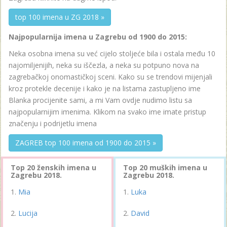
top 100 imena u ZG 2018 »
Najpopularnija imena u Zagrebu od 1900 do 2015:
Neka osobna imena su već cijelo stoljeće bila i ostala među 10
najomiljenijih, neka su iščezla, a neka su potpuno nova na
zagrebačkoj onomastičkoj sceni. Kako su se trendovi mijenjali
kroz protekle decenije i kako je na listama zastupljeno ime
Blanka procijenite sami, a mi Vam ovdje nudimo listu sa
najpopularnijim imenima. Klikom na svako ime imate pristup
značenju i podrijetlu imena
ZAGREB top 100 imena od 1900 do 2015 »
Top 20 ženskih imena u
Top 20 muških imena u
Zagrebu 2018.
Zagrebu 2018.
Mia
Luka
Lucija
David