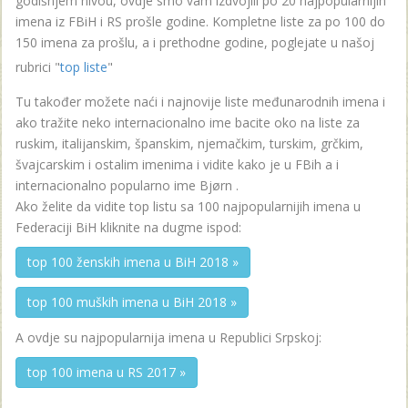
godišnjem nivou, ovdje smo vam izdvojili po 20 najpopularnijih
imena iz FBiH i RS prošle godine. Kompletne liste za po 100 do
150 imena za prošlu, a i prethodne godine, poglejate u našoj
rubrici "
top liste
"
Tu također možete naći i najnovije liste međunarodnih imena i
ako tražite neko internacionalno ime bacite oko na liste za
ruskim, italijanskim, španskim, njemačkim, turskim, grčkim,
švajcarskim i ostalim imenima i vidite kako je u FBih a i
internacionalno popularno ime Bjørn .
Ako želite da vidite top listu sa 100 najpopularnijih imena u
Federaciji BiH kliknite na dugme ispod:
top 100 ženskih imena u BiH 2018 »
top 100 muških imena u BiH 2018 »
A ovdje su najpopularnija imena u Republici Srpskoj:
top 100 imena u RS 2017 »