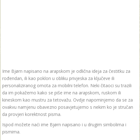
Ime Bjørn napisano na arapskom je odlična ideja za čestitku za
rođendan, ili kao poklon u obliku privjeska za ključeve ili
personaliziranog omota za mobilni telefon. Neki čitaoci su trazili
da im pokažemo kako se piše ime na arapskom, ruskom ili
kineskom kao mustru za tetovažu. Ovdje napominjemo da se za
ovakvu namjenu obavezno posavjetujemo s nekim ko je stručan
da provjeri korektnost pisma.
Ispod možete naći ime Bjørn napisano i u drugim simbolima i
pismima.