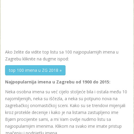
Ako želite da vidite top listu sa 100 najpopularnijih imena u
Zagrebu kliknite na dugme ispod:
top 100 imena u ZG 2018 »
Najpopularnija imena u Zagrebu od 1900 do 2015:
Neka osobna imena su već cijelo stoljeće bila i ostala među 10
najomiljenijih, neka su iščezla, a neka su potpuno nova na
zagrebačkoj onomastičkoj sceni. Kako su se trendovi mijenjali
kroz protekle decenije i kako je na listama zastupljeno ime
Bjørn procijenite sami, a mi Vam ovdje nudimo listu sa
najpopularnijim imenima. Klikom na svako ime imate pristup
značenju i podrijetlu imena