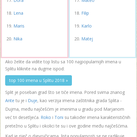
Dora
Mateo
Lena
Filip
Maris
Karlo
Nika
Matej
Ako želite da vidite top listu sa 100 najpopularnijih imena u
Splitu kliknite na dugme ispod:
top 100 imena u Splitu 2018 »
Split je poseban grad što se tiče imena. Pored svima znanog
Ante
tu je i
Duje
, kao verzija imena zaštitnika grada Splita -
Dujma, među najčešćim je imenima u gradu pod Marjanom
već tri desetljeća.
Roko
i
Toni
su također imena karakterističnih
pretežno u Splitu i okolici te su i ove godine među najčešćima.
Kad je riječ o djevojčicama, lista popularnosti se ne razlikuje