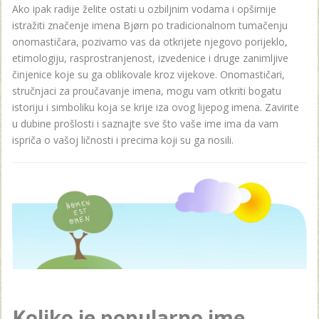
Ako ipak radije želite ostati u ozbiljnim vodama i opširnije
istražiti značenje imena Bjørn po tradicionalnom tumačenju
onomastičara, pozivamo vas da otkrijete njegovo porijeklo,
etimologiju, rasprostranjenost, izvedenice i druge zanimljive
činjenice koje su ga oblikovale kroz vijekove. Onomastičari,
stručnjaci za proučavanje imena, mogu vam otkriti bogatu
istoriju i simboliku koja se krije iza ovog lijepog imena. Zavirite
u dubine prošlosti i saznajte sve što vaše ime ima da vam
ispriča o vašoj ličnosti i precima koji su ga nosili.
Koliko je popularno ime