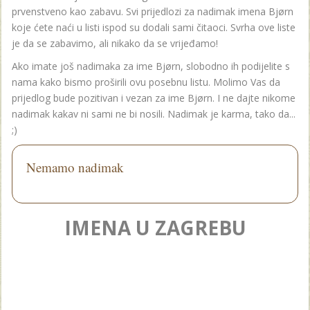
prvenstveno kao zabavu. Svi prijedlozi za nadimak imena Bjørn
koje ćete naći u listi ispod su dodali sami čitaoci. Svrha ove liste
je da se zabavimo, ali nikako da se vrijeđamo!
Ako imate još nadimaka za ime Bjørn, slobodno ih podijelite s
nama kako bismo proširili ovu posebnu listu. Molimo Vas da
prijedlog bude pozitivan i vezan za ime Bjørn. I ne dajte nikome
nadimak kakav ni sami ne bi nosili. Nadimak je karma, tako da...
;)
Nemamo nadimak
IMENA U ZAGREBU