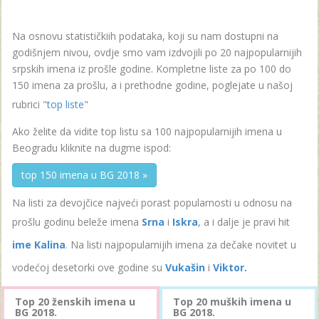
Na osnovu statističkiih podataka, koji su nam dostupni na
godišnjem nivou, ovdje smo vam izdvojili po 20 najpopularnijih
srpskih imena iz prošle godine. Kompletne liste za po 100 do
150 imena za prošlu, a i prethodne godine, poglejate u našoj
rubrici "
top liste
"
Ako želite da vidite top listu sa 100 najpopularnijih imena u
Beogradu kliknite na dugme ispod:
top 150 imena u BG 2018 »
Na listi za devojčice najveći porast popularnosti u odnosu na
prošlu godinu beleže imena
Srna
i
Iskra
, a i dalje je pravi hit
ime Kalina
. Na listi najpopularnijih imena za dečake novitet u
vodećoj desetorki ove godine su
Vukašin
i
Viktor.
Top 20 ženskih imena u
Top 20 muških imena u
BG 2018.
BG 2018.