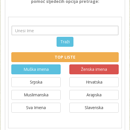
pomoć sljedećih opcija pretrage:
Traži
TOP LISTE
Muška imena
Ženska imena
Srpska
Hrvatska
Muslimanska
Arapska
Sva Imena
Slavenska