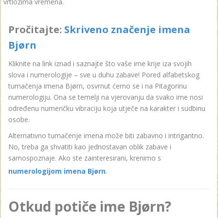
vrtlozima vremena.
Pročitajte:
Skriveno značenje imena
Bjørn
Kliknite na link iznad i saznajte što vaše ime krije iza svojih
slova i numerologije – sve u duhu zabave! Pored alfabetskog
tumačenja imena Bjørn, osvrnut ćemo se i na Pitagorinu
numerologiju. Ona se temelji na vjerovanju da svako ime nosi
određenu numeričku vibraciju koja utječe na karakter i sudbinu
osobe.
Alternativno tumačenje imena može biti zabavno i intrigantno.
No, treba ga shvatiti kao jednostavan oblik zabave i
samospoznaje. Ako ste zainteresirani, krenimo s
numerologijom imena Bjørn
.
Otkud potiče ime Bjørn?