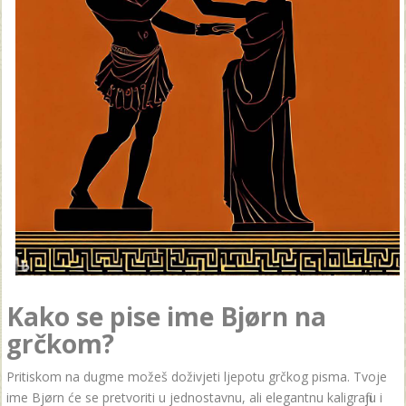
Kako se pise ime Bjørn na
grčkom?
Pritiskom na dugme možeš doživjeti ljepotu grčkog pisma. Tvoje
ime Bjørn će se pretvoriti u jednostavnu, ali elegantnu kaligrafiju i