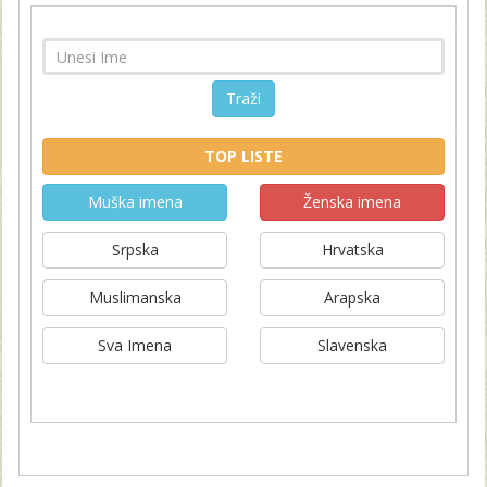
Traži
TOP LISTE
Muška imena
Ženska imena
Srpska
Hrvatska
Muslimanska
Arapska
Sva Imena
Slavenska