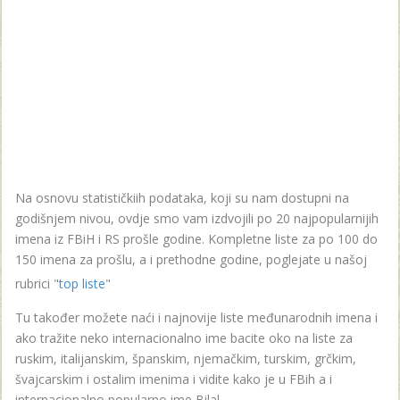
Na osnovu statističkiih podataka, koji su nam dostupni na
godišnjem nivou, ovdje smo vam izdvojili po 20 najpopularnijih
imena iz FBiH i RS prošle godine. Kompletne liste za po 100 do
150 imena za prošlu, a i prethodne godine, poglejate u našoj
rubrici "
top liste
"
Tu također možete naći i najnovije liste međunarodnih imena i
ako tražite neko internacionalno ime bacite oko na liste za
ruskim, italijanskim, španskim, njemačkim, turskim, grčkim,
švajcarskim i ostalim imenima i vidite kako je u FBih a i
internacionalno popularno ime Bilal .