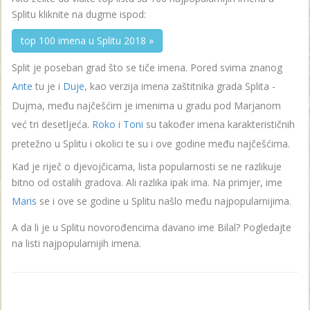
Splitu kliknite na dugme ispod:
top 100 imena u Splitu 2018 »
Split je poseban grad što se tiče imena. Pored svima znanog
Ante
tu je i
Duje
, kao verzija imena zaštitnika grada Splita -
Dujma, među najčešćim je imenima u gradu pod Marjanom
već tri desetljeća.
Roko
i
Toni
su također imena karakterističnih
pretežno u Splitu i okolici te su i ove godine među najčešćima.
Kad je riječ o djevojčicama, lista popularnosti se ne razlikuje
bitno od ostalih gradova. Ali razlika ipak ima. Na primjer, ime
Maris
se i ove se godine u Splitu našlo među najpopularnijima.
A da li je u Splitu novorođencima davano ime Bilal? Pogledajte
na listi najpopularnijih imena.