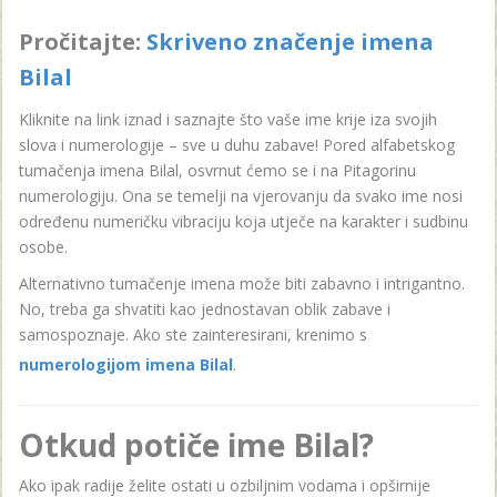
Pročitajte:
Skriveno značenje imena
Bilal
Kliknite na link iznad i saznajte što vaše ime krije iza svojih
slova i numerologije – sve u duhu zabave! Pored alfabetskog
tumačenja imena Bilal, osvrnut ćemo se i na Pitagorinu
numerologiju. Ona se temelji na vjerovanju da svako ime nosi
određenu numeričku vibraciju koja utječe na karakter i sudbinu
osobe.
Alternativno tumačenje imena može biti zabavno i intrigantno.
No, treba ga shvatiti kao jednostavan oblik zabave i
samospoznaje. Ako ste zainteresirani, krenimo s
numerologijom imena Bilal
.
Otkud potiče ime Bilal?
Ako ipak radije želite ostati u ozbiljnim vodama i opširnije