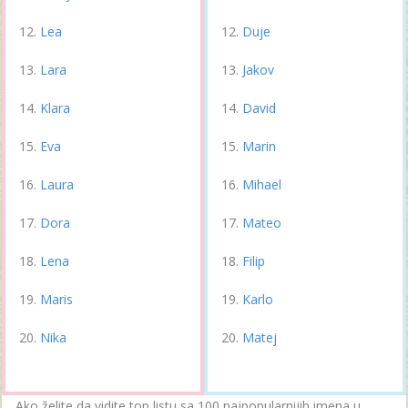
Lea
Duje
Lara
Jakov
Klara
David
Eva
Marin
Laura
Mihael
Dora
Mateo
Lena
Filip
Maris
Karlo
Nika
Matej
Ako želite da vidite top listu sa 100 najpopularnijih imena u