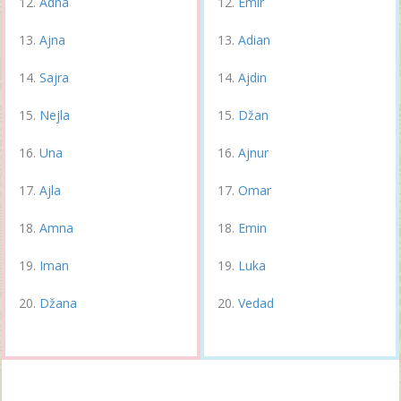
Adna
Emir
Ajna
Adian
Sajra
Ajdin
Nejla
Džan
Una
Ajnur
Ajla
Omar
Amna
Emin
Iman
Luka
Džana
Vedad