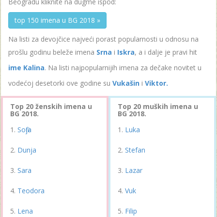
Beogradu kliknite na dugme ispod:
top 150 imena u BG 2018 »
Na listi za devojčice najveći porast popularnosti u odnosu na
prošlu godinu beleže imena
Srna
i
Iskra
, a i dalje je pravi hit
ime Kalina
. Na listi najpopularnijih imena za dečake novitet u
vodećoj desetorki ove godine su
Vukašin
i
Viktor.
Top 20 ženskih imena u
Top 20 muških imena u
BG 2018.
BG 2018.
Sofija
Luka
Dunja
Stefan
Sara
Lazar
Teodora
Vuk
Lena
Filip