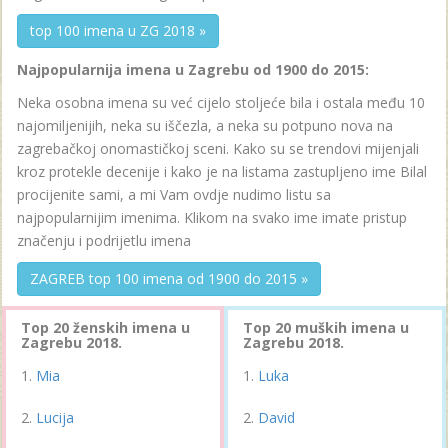
top 100 imena u ZG 2018 »
Najpopularnija imena u Zagrebu od 1900 do 2015:
Neka osobna imena su već cijelo stoljeće bila i ostala među 10
najomiljenijih, neka su iščezla, a neka su potpuno nova na
zagrebačkoj onomastičkoj sceni. Kako su se trendovi mijenjali
kroz protekle decenije i kako je na listama zastupljeno ime Bilal
procijenite sami, a mi Vam ovdje nudimo listu sa
najpopularnijim imenima. Klikom na svako ime imate pristup
značenju i podrijetlu imena
ZAGREB top 100 imena od 1900 do 2015 »
Top 20 ženskih imena u
Top 20 muških imena u
Zagrebu 2018.
Zagrebu 2018.
Mia
Luka
Lucija
David