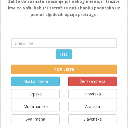
Želite da saznate značenje još nekog imena, ili tražite
ime za Vašu bebu? Pretražite našu banku podataka uz
pomoć sljedećih opcija pretrage:
Traži
TOP LISTE
Muška imena
Ženska imena
Srpska
Hrvatska
Muslimanska
Arapska
Sva Imena
Slavenska