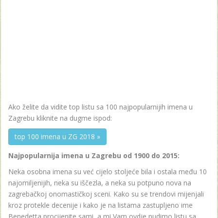
Ako želite da vidite top listu sa 100 najpopularnijih imena u
Zagrebu kliknite na dugme ispod:
top 100 imena u ZG 2018 »
Najpopularnija imena u Zagrebu od 1900 do 2015:
Neka osobna imena su već cijelo stoljeće bila i ostala među 10
najomiljenijih, neka su iščezla, a neka su potpuno nova na
zagrebačkoj onomastičkoj sceni. Kako su se trendovi mijenjali
kroz protekle decenije i kako je na listama zastupljeno ime
Benedetta procijenite sami, a mi Vam ovdje nudimo listu sa