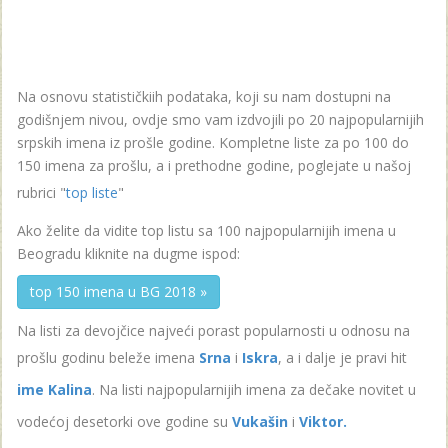
Na osnovu statističkiih podataka, koji su nam dostupni na
godišnjem nivou, ovdje smo vam izdvojili po 20 najpopularnijih
srpskih imena iz prošle godine. Kompletne liste za po 100 do
150 imena za prošlu, a i prethodne godine, poglejate u našoj
rubrici "
top liste
"
Ako želite da vidite top listu sa 100 najpopularnijih imena u
Beogradu kliknite na dugme ispod:
top 150 imena u BG 2018 »
Na listi za devojčice najveći porast popularnosti u odnosu na
prošlu godinu beleže imena
Srna
i
Iskra
, a i dalje je pravi hit
ime Kalina
. Na listi najpopularnijih imena za dečake novitet u
vodećoj desetorki ove godine su
Vukašin
i
Viktor.