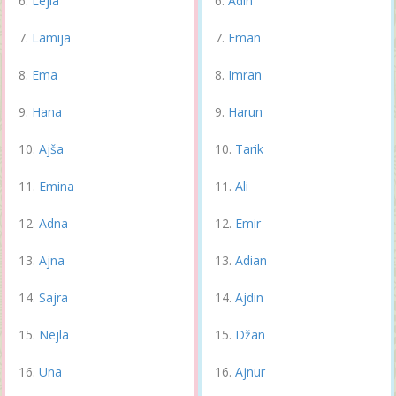
Lejla
Adin
Lamija
Eman
Ema
Imran
Hana
Harun
Ajša
Tarik
Emina
Ali
Adna
Emir
Ajna
Adian
Sajra
Ajdin
Nejla
Džan
Una
Ajnur