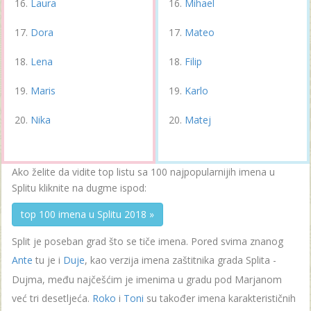
Laura
Mihael
Dora
Mateo
Lena
Filip
Maris
Karlo
Nika
Matej
Ako želite da vidite top listu sa 100 najpopularnijih imena u
Splitu kliknite na dugme ispod:
top 100 imena u Splitu 2018 »
Split je poseban grad što se tiče imena. Pored svima znanog
Ante
tu je i
Duje
, kao verzija imena zaštitnika grada Splita -
Dujma, među najčešćim je imenima u gradu pod Marjanom
već tri desetljeća.
Roko
i
Toni
su također imena karakterističnih