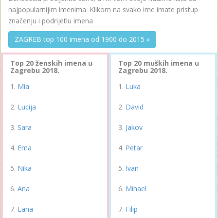
najpopularnijim imenima. Klikom na svako ime imate pristup
značenju i podrijetlu imena
ZAGREB top 100 imena od 1900 do 2015 »
Top 20 ženskih imena u
Top 20 muških imena u
Zagrebu 2018.
Zagrebu 2018.
Mia
Luka
Lucija
David
Sara
Jakov
Ema
Petar
Nika
Ivan
Ana
Mihael
Lana
Filip