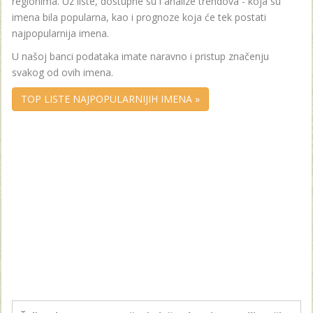
regionima. Uz liste, dostupne su i analize trendova - koja su
imena bila popularna, kao i prognoze koja će tek postati
najpopularnija imena.
U našoj banci podataka imate naravno i pristup značenju
svakog od ovih imena.
TOP LISTE NAJPOPULARNIJIH IMENA »