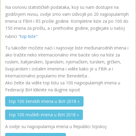
Na osnovu statističkiih podataka, koji su nam dostupni na
godišnjem nivou, ovdje smo vam izdvojili po 20 najpopularnijih
imena iz FBiH i RS prošle godine. Kompletne liste za po 100 do
150 imena za prošlu, a i prethodne godine, poglejate u našoj
rubrici "
top liste
"
Tu također možete naći i najnovije liste međunarodnih imena i
ako tražite neko internacionalno ime bacite oko na liste za
ruskim, italijanskim, španskim, njemačkim, turskim, grčkim,
švajcarskim i ostalim imenima i vidite kako je u FBih a i
internacionalno popularno ime Benedetta .
Ako želite da vidite top listu sa 100 najpopularnijih imena u
Federaciji BiH kliknite na dugme ispod:
top 100 ženskih imena u BiH 2018 »
top 100 muških imena u BiH 2018 »
A ovdje su najpopularnija imena u Republici Srpskoj: