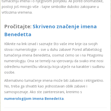
tumačenju imena i o njegovom porijeklu. Ali pored onomastike,
postoji još mnogo više - tajne simbolike duboko zakopane u
vrtlozima vremena.
Pročitajte:
Skriveno značenje imena
Benedetta
Kliknite na link iznad i saznajte što vaše ime krije iza svojih
slova i numerologije – sve u duhu zabave! Pored alfabetskog
tumačenja imena Benedetta, osvrnut ćemo se i na Pitagorinu
numerologiju. Ona se temelji na vjerovanju da svako ime nosi
određenu numeričku vibraciju koja utječe na karakter i sudbinu
osobe.
Alternativno tumačenje imena može biti zabavno i intrigantno.
No, treba ga shvatiti kao jednostavan oblik zabave i
samospoznaje. Ako ste zainteresirani, krenimo s
numerologijom imena Benedetta
.