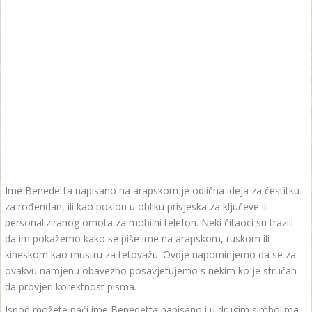
Ime Benedetta napisano na arapskom je odlična ideja za čestitku
za rođendan, ili kao poklon u obliku privjeska za ključeve ili
personaliziranog omota za mobilni telefon. Neki čitaoci su trazili
da im pokažemo kako se piše ime na arapskom, ruskom ili
kineskom kao mustru za tetovažu. Ovdje napominjemo da se za
ovakvu namjenu obavezno posavjetujemo s nekim ko je stručan
da provjeri korektnost pisma.
Ispod možete naći ime Benedetta napisano i u drugim simbolima