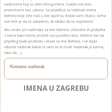
nadimcima koji su oblici ličnog imena. Svatite ovu listu
prvenstveno kao zabavu. Svi prijedlozi za nadimak imena
Belmira koje ćete naći u listi ispod su dodali sami čitaoci. Svrha
ove liste je da se zabavimo, ali nikako da se vrijeđamo!
Ako imate još nadimaka za ime Belmira, slobodno ih podijelite
s nama kako bismo proširili ovu posebnu listu. Molimo Vas da
prijedlog bude pozitivan i vezan za ime Belmira. I ne dajte
nikome nadimak kakav ni sami ne bi nosili. Nadimak je karma,
tako da... ;)
Nemamo nadimak
IMENA U ZAGREBU