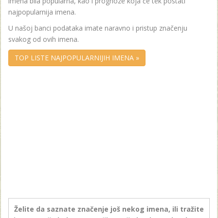
imena bila popularna, kao i prognoze koja će tek postati
najpopularnija imena.
U našoj banci podataka imate naravno i pristup značenju
svakog od ovih imena.
TOP LISTE NAJPOPULARNIJIH IMENA »
Želite da saznate značenje još nekog imena, ili tražite