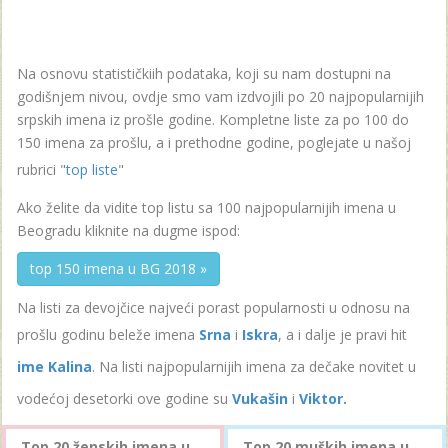
Na osnovu statističkiih podataka, koji su nam dostupni na
godišnjem nivou, ovdje smo vam izdvojili po 20 najpopularnijih
srpskih imena iz prošle godine. Kompletne liste za po 100 do
150 imena za prošlu, a i prethodne godine, poglejate u našoj
rubrici "
top liste
"
Ako želite da vidite top listu sa 100 najpopularnijih imena u
Beogradu kliknite na dugme ispod:
top 150 imena u BG 2018 »
Na listi za devojčice najveći porast popularnosti u odnosu na
prošlu godinu beleže imena
Srna
i
Iskra
, a i dalje je pravi hit
ime Kalina
. Na listi najpopularnijih imena za dečake novitet u
vodećoj desetorki ove godine su
Vukašin
i
Viktor.
Top 20 ženskih imena u
Top 20 muških imena u