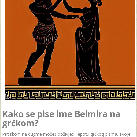
Kako se pise ime Belmira na
grčkom?
Pritiskom na dugme možeš doživjeti ljepotu grčkog pisma. Tvoje