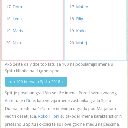
Dora
Mateo
Lena
Filip
Maris
Karlo
Nika
Matej
Ako želite da vidite top listu sa 100 najpopularnijih imena u
Splitu kliknite na dugme ispod:
top 100 imena u Splitu 2018 »
Split je poseban grad što se tiče imena. Pored svima znanog
Ante
tu je i
Duje
, kao verzija imena zaštitnika grada Splita -
Dujma, među najčešćim je imenima u gradu pod Marjanom
već tri desetljeća.
Roko
i
Toni
su također imena karakterističnih
pretežno u Splitu i okolici te su i ove godine među najčešćima.