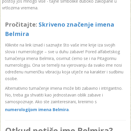
postoji još mnogo više - tajne simbolike duboko zakopane u
vrtlozima vremena.
Pročitajte:
Skriveno značenje imena
Belmira
Kliknite na link iznad i saznajte što vaše ime krije iza svojih
slova i numerologije – sve u duhu zabave! Pored alfabetskog
tumačenja imena Belmira, osvrnut ćemo se i na Pitagorinu
numerologiju. Ona se temelji na vjerovanju da svako ime nosi
određenu numeričku vibraciju koja utječe na karakter i sudbinu
osobe.
Alternativno tumačenje imena može biti zabavno i intrigantno.
No, treba ga shvatiti kao jednostavan oblik zabave i
samospoznaje. Ako ste zainteresirani, krenimo s
numerologijom imena Belmira
.
Otkud potiče ime Belmira?