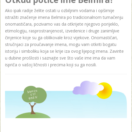
Ako ipak radije želite ostati u ozbiljnim vodama i opširnije
istražiti značenje imena Belmira po tradicionalnom tumačenju
onomastičara, pozivamo vas da otkrijete njegovo porijeklo,
etimologiju, rasprostranjenost, izvedenice i druge zanimljive
činjenice koje su ga oblikovale kroz vijekove. Onomastičari,
stručnjaci za proučavanje imena, mogu vam otkriti bogatu
istoriju i simboliku koja se krije iza ovog lijepog imena. Zavirite
u dubine prošlosti i saznajte sve što vaše ime ima da vam
ispriča o vašoj ličnosti i precima koji su ga nosili.