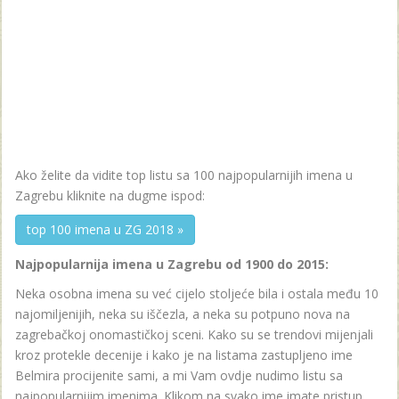
Ako želite da vidite top listu sa 100 najpopularnijih imena u
Zagrebu kliknite na dugme ispod:
top 100 imena u ZG 2018 »
Najpopularnija imena u Zagrebu od 1900 do 2015:
Neka osobna imena su već cijelo stoljeće bila i ostala među 10
najomiljenijih, neka su iščezla, a neka su potpuno nova na
zagrebačkoj onomastičkoj sceni. Kako su se trendovi mijenjali
kroz protekle decenije i kako je na listama zastupljeno ime
Belmira procijenite sami, a mi Vam ovdje nudimo listu sa
najpopularnijim imenima. Klikom na svako ime imate pristup