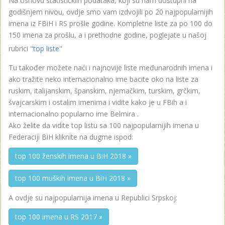
Na osnovu statističkiih podataka, koji su nam dostupni na
godišnjem nivou, ovdje smo vam izdvojili po 20 najpopularnijih
imena iz FBiH i RS prošle godine. Kompletne liste za po 100 do
150 imena za prošlu, a i prethodne godine, poglejate u našoj
rubrici "
top liste
"
Tu također možete naći i najnovije liste međunarodnih imena i
ako tražite neko internacionalno ime bacite oko na liste za
ruskim, italijanskim, španskim, njemačkim, turskim, grčkim,
švajcarskim i ostalim imenima i vidite kako je u FBih a i
internacionalno popularno ime Belmira .
Ako želite da vidite top listu sa 100 najpopularnijih imena u
Federaciji BiH kliknite na dugme ispod:
top 100 ženskih imena u BiH 2018 »
top 100 muških imena u BiH 2018 »
A ovdje su najpopularnija imena u Republici Srpskoj:
top 100 imena u RS 2017 »