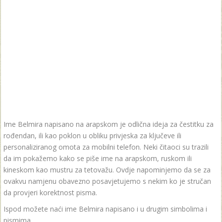
Ime Belmira napisano na arapskom je odlična ideja za čestitku za
rođendan, ili kao poklon u obliku privjeska za ključeve ili
personaliziranog omota za mobilni telefon. Neki čitaoci su trazili
da im pokažemo kako se piše ime na arapskom, ruskom ili
kineskom kao mustru za tetovažu. Ovdje napominjemo da se za
ovakvu namjenu obavezno posavjetujemo s nekim ko je stručan
da provjeri korektnost pisma.
Ispod možete naći ime Belmira napisano i u drugim simbolima i
pismima.