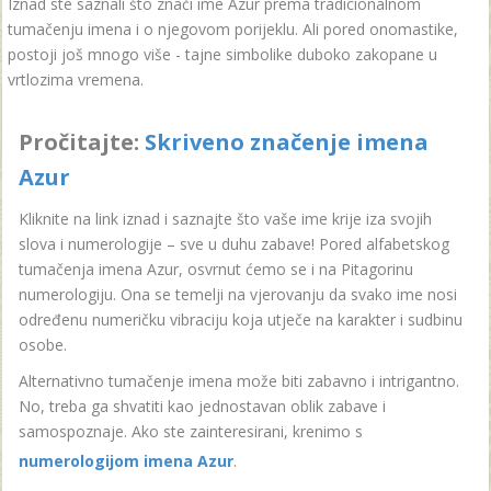
Iznad ste saznali što znači ime Azur prema tradicionalnom
tumačenju imena i o njegovom porijeklu. Ali pored onomastike,
postoji još mnogo više - tajne simbolike duboko zakopane u
vrtlozima vremena.
Pročitajte:
Skriveno značenje imena
Azur
Kliknite na link iznad i saznajte što vaše ime krije iza svojih
slova i numerologije – sve u duhu zabave! Pored alfabetskog
tumačenja imena Azur, osvrnut ćemo se i na Pitagorinu
numerologiju. Ona se temelji na vjerovanju da svako ime nosi
određenu numeričku vibraciju koja utječe na karakter i sudbinu
osobe.
Alternativno tumačenje imena može biti zabavno i intrigantno.
No, treba ga shvatiti kao jednostavan oblik zabave i
samospoznaje. Ako ste zainteresirani, krenimo s
numerologijom imena Azur
.