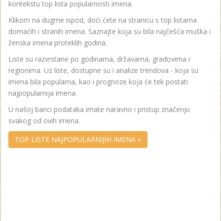
kontekstu top lista popularnosti imena.
Klikom na dugme ispod, doći ćete na stranicu s top listama
domaćih i stranih imena. Saznajte koja su bila najčešća muška i
ženska imena proteklih godina.
Liste su razvrstane po godinama, državama, gradovima i
regionima. Uz liste, dostupne su i analize trendova - koja su
imena bila popularna, kao i prognoze koja će tek postati
najpopularnija imena.
U našoj banci podataka imate naravno i pristup značenju
svakog od ovih imena.
TOP LISTE NAJPOPULARNIJIH IMENA »