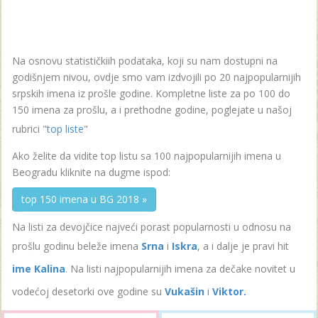
Na osnovu statističkiih podataka, koji su nam dostupni na
godišnjem nivou, ovdje smo vam izdvojili po 20 najpopularnijih
srpskih imena iz prošle godine. Kompletne liste za po 100 do
150 imena za prošlu, a i prethodne godine, poglejate u našoj
rubrici "
top liste
"
Ako želite da vidite top listu sa 100 najpopularnijih imena u
Beogradu kliknite na dugme ispod:
top 150 imena u BG 2018 »
Na listi za devojčice najveći porast popularnosti u odnosu na
prošlu godinu beleže imena
Srna
i
Iskra
, a i dalje je pravi hit
ime Kalina
. Na listi najpopularnijih imena za dečake novitet u
vodećoj desetorki ove godine su
Vukašin
i
Viktor.