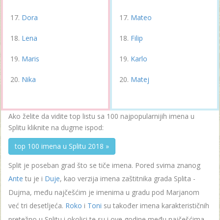
Dora
Mateo
Lena
Filip
Maris
Karlo
Nika
Matej
Ako želite da vidite top listu sa 100 najpopularnijih imena u
Splitu kliknite na dugme ispod:
top 100 imena u Splitu 2018 »
Split je poseban grad što se tiče imena. Pored svima znanog
Ante
tu je i
Duje
, kao verzija imena zaštitnika grada Splita -
Dujma, među najčešćim je imenima u gradu pod Marjanom
već tri desetljeća.
Roko
i
Toni
su također imena karakterističnih
pretežno u Splitu i okolici te su i ove godine među najčešćima.