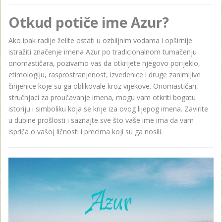
Otkud potiče ime Azur?
Ako ipak radije želite ostati u ozbiljnim vodama i opširnije
istražiti značenje imena Azur po tradicionalnom tumačenju
onomastičara, pozivamo vas da otkrijete njegovo porijeklo,
etimologiju, rasprostranjenost, izvedenice i druge zanimljive
činjenice koje su ga oblikovale kroz vijekove. Onomastičari,
stručnjaci za proučavanje imena, mogu vam otkriti bogatu
istoriju i simboliku koja se krije iza ovog lijepog imena. Zavirite
u dubine prošlosti i saznajte sve što vaše ime ima da vam
ispriča o vašoj ličnosti i precima koji su ga nosili.