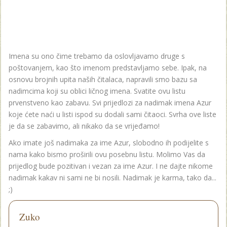
Imena su ono čime trebamo da oslovljavamo druge s
poštovanjem, kao što imenom predstavljamo sebe. Ipak, na
osnovu brojnih upita naših čitalaca, napravili smo bazu sa
nadimcima koji su oblici ličnog imena. Svatite ovu listu
prvenstveno kao zabavu. Svi prijedlozi za nadimak imena Azur
koje ćete naći u listi ispod su dodali sami čitaoci. Svrha ove liste
je da se zabavimo, ali nikako da se vrijeđamo!
Ako imate još nadimaka za ime Azur, slobodno ih podijelite s
nama kako bismo proširili ovu posebnu listu. Molimo Vas da
prijedlog bude pozitivan i vezan za ime Azur. I ne dajte nikome
nadimak kakav ni sami ne bi nosili. Nadimak je karma, tako da...
;)
Zuko