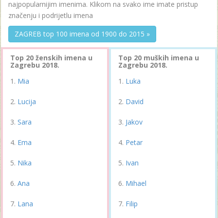
najpopularnijim imenima. Klikom na svako ime imate pristup
značenju i podrijetlu imena
ZAGREB top 100 imena od 1900 do 2015 »
Top 20 ženskih imena u
Top 20 muških imena u
Zagrebu 2018.
Zagrebu 2018.
Mia
Luka
Lucija
David
Sara
Jakov
Ema
Petar
Nika
Ivan
Ana
Mihael
Lana
Filip