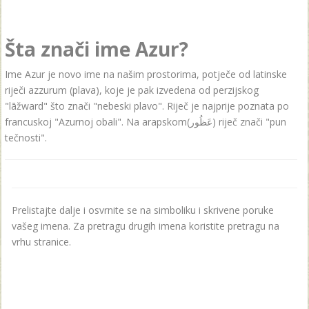
Šta znači ime Azur?
Ime Azur je novo ime na našim prostorima, potječe od latinske
riječi azzurum (plava), koje je pak izvedena od perzijskog
"lāžward" što znači "nebeski plavo". Riječ je najprije poznata po
francuskoj "Azurnoj obali". Na arapskom(عَظُور) riječ znači "pun
tečnosti".
Prelistajte dalje i osvrnite se na simboliku i skrivene poruke
vašeg imena. Za pretragu drugih imena koristite pretragu na
vrhu stranice.