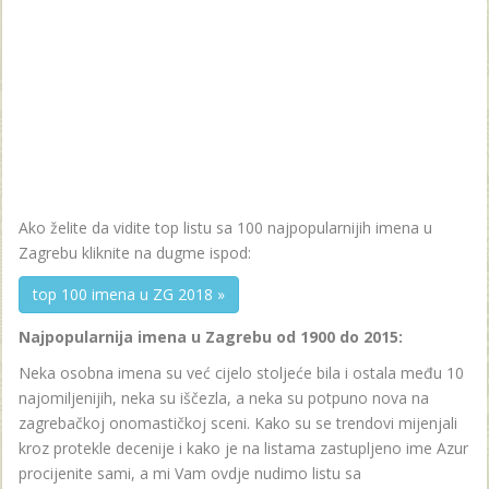
Ako želite da vidite top listu sa 100 najpopularnijih imena u
Zagrebu kliknite na dugme ispod:
top 100 imena u ZG 2018 »
Najpopularnija imena u Zagrebu od 1900 do 2015:
Neka osobna imena su već cijelo stoljeće bila i ostala među 10
najomiljenijih, neka su iščezla, a neka su potpuno nova na
zagrebačkoj onomastičkoj sceni. Kako su se trendovi mijenjali
kroz protekle decenije i kako je na listama zastupljeno ime Azur
procijenite sami, a mi Vam ovdje nudimo listu sa