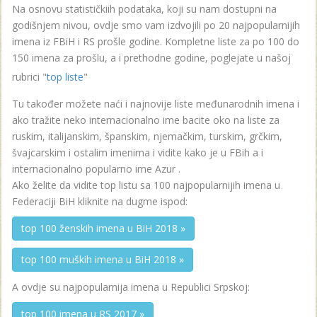
Na osnovu statističkiih podataka, koji su nam dostupni na
godišnjem nivou, ovdje smo vam izdvojili po 20 najpopularnijih
imena iz FBiH i RS prošle godine. Kompletne liste za po 100 do
150 imena za prošlu, a i prethodne godine, poglejate u našoj
rubrici "
top liste
"
Tu također možete naći i najnovije liste međunarodnih imena i
ako tražite neko internacionalno ime bacite oko na liste za
ruskim, italijanskim, španskim, njemačkim, turskim, grčkim,
švajcarskim i ostalim imenima i vidite kako je u FBih a i
internacionalno popularno ime Azur .
Ako želite da vidite top listu sa 100 najpopularnijih imena u
Federaciji BiH kliknite na dugme ispod:
top 100 ženskih imena u BiH 2018 »
top 100 muških imena u BiH 2018 »
A ovdje su najpopularnija imena u Republici Srpskoj:
top 100 imena u RS 2017 »