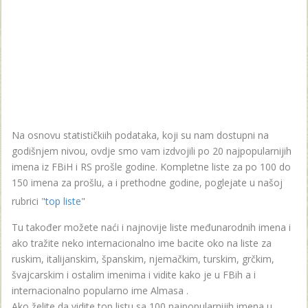
Na osnovu statističkiih podataka, koji su nam dostupni na
godišnjem nivou, ovdje smo vam izdvojili po 20 najpopularnijih
imena iz FBiH i RS prošle godine. Kompletne liste za po 100 do
150 imena za prošlu, a i prethodne godine, poglejate u našoj
rubrici "
top liste
"
Tu također možete naći i najnovije liste međunarodnih imena i
ako tražite neko internacionalno ime bacite oko na liste za
ruskim, italijanskim, španskim, njemačkim, turskim, grčkim,
švajcarskim i ostalim imenima i vidite kako je u FBih a i
internacionalno popularno ime Almasa .
Ako želite da vidite top listu sa 100 najpopularnijih imena u