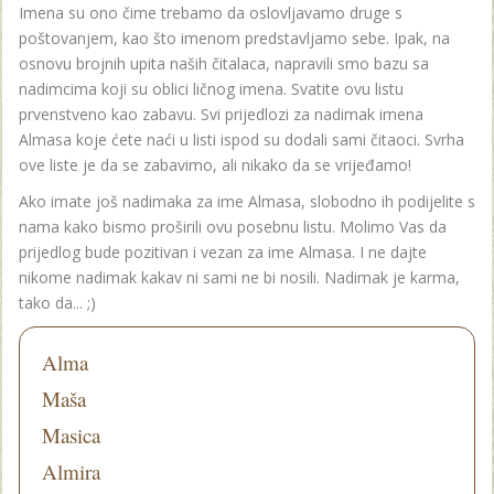
Imena su ono čime trebamo da oslovljavamo druge s
poštovanjem, kao što imenom predstavljamo sebe. Ipak, na
osnovu brojnih upita naših čitalaca, napravili smo bazu sa
nadimcima koji su oblici ličnog imena. Svatite ovu listu
prvenstveno kao zabavu. Svi prijedlozi za nadimak imena
Almasa koje ćete naći u listi ispod su dodali sami čitaoci. Svrha
ove liste je da se zabavimo, ali nikako da se vrijeđamo!
Ako imate još nadimaka za ime Almasa, slobodno ih podijelite s
nama kako bismo proširili ovu posebnu listu. Molimo Vas da
prijedlog bude pozitivan i vezan za ime Almasa. I ne dajte
nikome nadimak kakav ni sami ne bi nosili. Nadimak je karma,
tako da... ;)
Alma
Maša
Masica
Almira