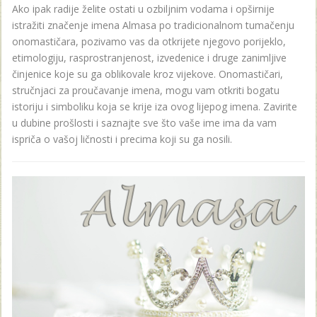
Ako ipak radije želite ostati u ozbiljnim vodama i opširnije
istražiti značenje imena Almasa po tradicionalnom tumačenju
onomastičara, pozivamo vas da otkrijete njegovo porijeklo,
etimologiju, rasprostranjenost, izvedenice i druge zanimljive
činjenice koje su ga oblikovale kroz vijekove. Onomastičari,
stručnjaci za proučavanje imena, mogu vam otkriti bogatu
istoriju i simboliku koja se krije iza ovog lijepog imena. Zavirite
u dubine prošlosti i saznajte sve što vaše ime ima da vam
ispriča o vašoj ličnosti i precima koji su ga nosili.