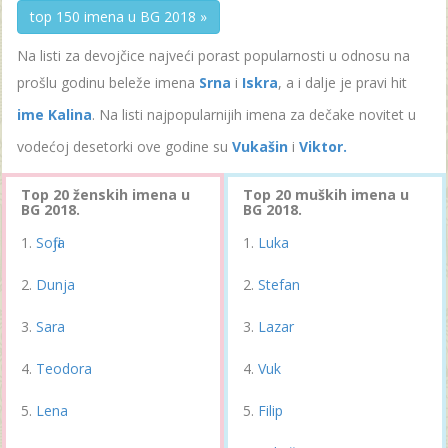
top 150 imena u BG 2018 »
Na listi za devojčice najveći porast popularnosti u odnosu na
prošlu godinu beleže imena
Srna
i
Iskra
, a i dalje je pravi hit
ime Kalina
. Na listi najpopularnijih imena za dečake novitet u
vodećoj desetorki ove godine su
Vukašin
i
Viktor.
Top 20 ženskih imena u
Top 20 muških imena u
BG 2018.
BG 2018.
Sofija
Luka
Dunja
Stefan
Sara
Lazar
Teodora
Vuk
Lena
Filip