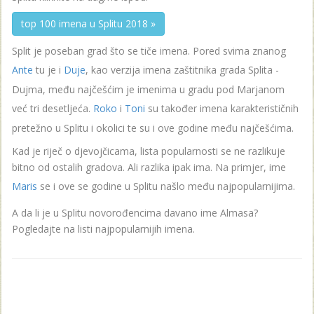
top 100 imena u Splitu 2018 »
Split je poseban grad što se tiče imena. Pored svima znanog
Ante
tu je i
Duje
, kao verzija imena zaštitnika grada Splita -
Dujma, među najčešćim je imenima u gradu pod Marjanom
već tri desetljeća.
Roko
i
Toni
su također imena karakterističnih
pretežno u Splitu i okolici te su i ove godine među najčešćima.
Kad je riječ o djevojčicama, lista popularnosti se ne razlikuje
bitno od ostalih gradova. Ali razlika ipak ima. Na primjer, ime
Maris
se i ove se godine u Splitu našlo među najpopularnijima.
A da li je u Splitu novorođencima davano ime Almasa?
Pogledajte na listi najpopularnijih imena.