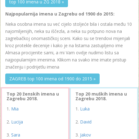
top 100 imena u ZG 2018 »
Najpopularnija imena u Zagrebu od 1900 do 2015:
Neka osobna imena su već cijelo stoljeće bila i ostala među 10
najomiljenijih, neka su iščezla, a neka su potpuno nova na
zagrebačkoj onomastičkoj sceni. Kako su se trendovi mijenjali
kroz protekle decenije i kako je na listama zastupljeno ime
Almasa procijenite sami, a mi Vam ovdje nudimo listu sa
najpopularnijim imenima. Klikom na svako ime imate pristup
značenju i podrijetlu imena
ZAGREB top 100 imena od 1900 do 2015 »
Top 20 ženskih imena u
Top 20 muških imena u
Zagrebu 2018.
Zagrebu 2018.
Mia
Luka
Lucija
David
Sara
Jakov