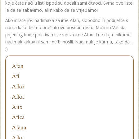
koje ćete naći u listi ispod su dodali sami čitaoci. Svrha ove liste
je da se zabavimo, ali nikako da se vrijeđamo!
Ako imate još nadimaka za ime Afan, slobodno ih podijelite s
nama kako bismo proširili ovu posebnu listu. Molimo Vas da
prijedlog bude pozitivan i vezan za ime Afan. I ne dajte nikome
nadimak kakav ni sami ne bi nosili. Nadimak je karma, tako da...
;)
Afan
Afi
Afko
Afka
Afix
Afica
Afana
Afka