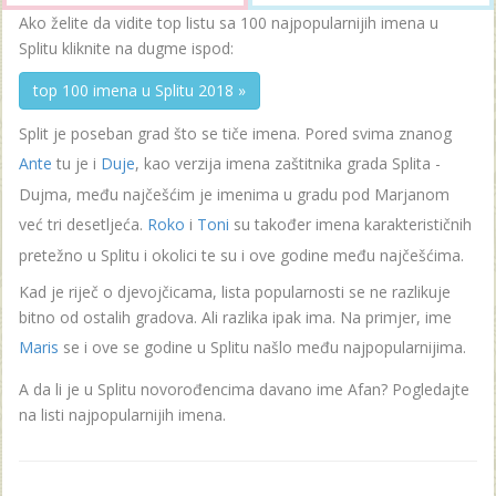
Ako želite da vidite top listu sa 100 najpopularnijih imena u
Splitu kliknite na dugme ispod:
top 100 imena u Splitu 2018 »
Split je poseban grad što se tiče imena. Pored svima znanog
Ante
tu je i
Duje
, kao verzija imena zaštitnika grada Splita -
Dujma, među najčešćim je imenima u gradu pod Marjanom
već tri desetljeća.
Roko
i
Toni
su također imena karakterističnih
pretežno u Splitu i okolici te su i ove godine među najčešćima.
Kad je riječ o djevojčicama, lista popularnosti se ne razlikuje
bitno od ostalih gradova. Ali razlika ipak ima. Na primjer, ime
Maris
se i ove se godine u Splitu našlo među najpopularnijima.
A da li je u Splitu novorođencima davano ime Afan? Pogledajte
na listi najpopularnijih imena.