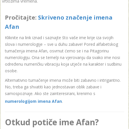
vrtlozima vremena.
Pročitajte:
Skriveno značenje imena
Afan
Kliknite na link iznad i saznajte što vaše ime krije iza svojih
slova i numerologije – sve u duhu zabave! Pored alfabetskog
tumačenja imena Afan, osvrnut ćemo se i na Pitagorinu
numerologiju. Ona se temelji na vjerovanju da svako ime nosi
određenu numeričku vibraciju koja utječe na karakter i sudbinu
osobe.
Alternativno tumačenje imena može biti zabavno i intrigantno.
No, treba ga shvatiti kao jednostavan oblik zabave i
samospoznaje. Ako ste zainteresirani, krenimo s
numerologijom imena Afan
.
Otkud potiče ime Afan?