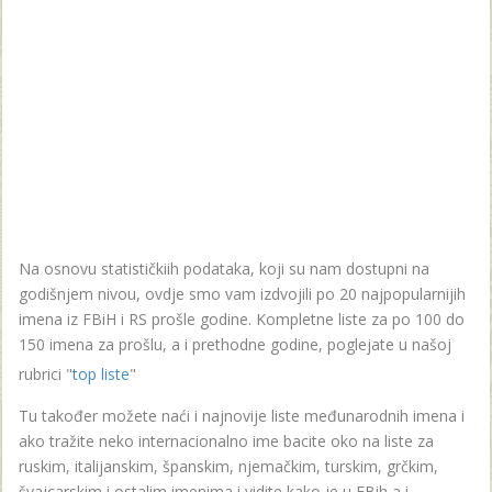
Na osnovu statističkiih podataka, koji su nam dostupni na
godišnjem nivou, ovdje smo vam izdvojili po 20 najpopularnijih
imena iz FBiH i RS prošle godine. Kompletne liste za po 100 do
150 imena za prošlu, a i prethodne godine, poglejate u našoj
rubrici "
top liste
"
Tu također možete naći i najnovije liste međunarodnih imena i
ako tražite neko internacionalno ime bacite oko na liste za
ruskim, italijanskim, španskim, njemačkim, turskim, grčkim,
švajcarskim i ostalim imenima i vidite kako je u FBih a i