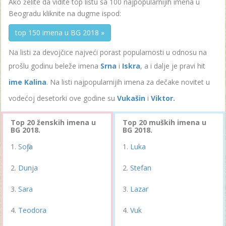
Ako želite da vidite top listu sa 100 najpopularnijih imena u
Beogradu kliknite na dugme ispod:
top 150 imena u BG 2018 »
Na listi za devojčice najveći porast popularnosti u odnosu na
prošlu godinu beleže imena
Srna
i
Iskra
, a i dalje je pravi hit
ime Kalina
. Na listi najpopularnijih imena za dečake novitet u
vodećoj desetorki ove godine su
Vukašin
i
Viktor.
Top 20 ženskih imena u
Top 20 muških imena u
BG 2018.
BG 2018.
Sofija
Luka
Dunja
Stefan
Sara
Lazar
Teodora
Vuk