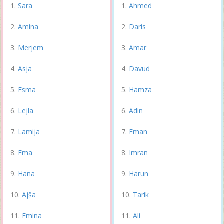
Sara
Ahmed
Amina
Daris
Merjem
Amar
Asja
Davud
Esma
Hamza
Lejla
Adin
Lamija
Eman
Ema
Imran
Hana
Harun
Ajša
Tarik
Emina
Ali