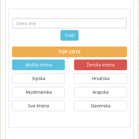
Traži
TOP LISTE
Muška imena
Ženska imena
Srpska
Hrvatska
Muslimanska
Arapska
Sva Imena
Slavenska