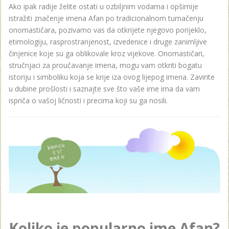
Ako ipak radije želite ostati u ozbiljnim vodama i opširnije
istražiti značenje imena Afan po tradicionalnom tumačenju
onomastičara, pozivamo vas da otkrijete njegovo porijeklo,
etimologiju, rasprostranjenost, izvedenice i druge zanimljive
činjenice koje su ga oblikovale kroz vijekove. Onomastičari,
stručnjaci za proučavanje imena, mogu vam otkriti bogatu
istoriju i simboliku koja se krije iza ovog lijepog imena. Zavirite
u dubine prošlosti i saznajte sve što vaše ime ima da vam
ispriča o vašoj ličnosti i precima koji su ga nosili.
Koliko je popularno ime Afan?