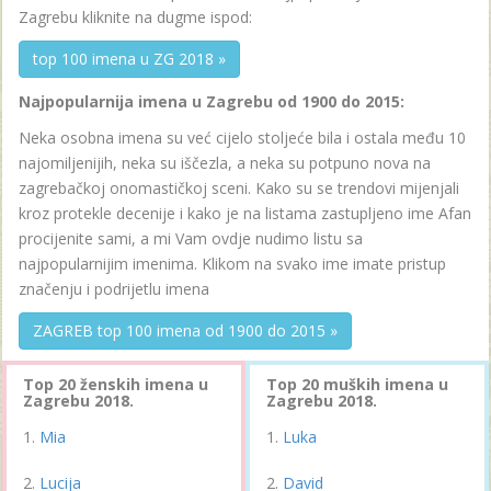
Zagrebu kliknite na dugme ispod:
top 100 imena u ZG 2018 »
Najpopularnija imena u Zagrebu od 1900 do 2015:
Neka osobna imena su već cijelo stoljeće bila i ostala među 10
najomiljenijih, neka su iščezla, a neka su potpuno nova na
zagrebačkoj onomastičkoj sceni. Kako su se trendovi mijenjali
kroz protekle decenije i kako je na listama zastupljeno ime Afan
procijenite sami, a mi Vam ovdje nudimo listu sa
najpopularnijim imenima. Klikom na svako ime imate pristup
značenju i podrijetlu imena
ZAGREB top 100 imena od 1900 do 2015 »
Top 20 ženskih imena u
Top 20 muških imena u
Zagrebu 2018.
Zagrebu 2018.
Mia
Luka
Lucija
David