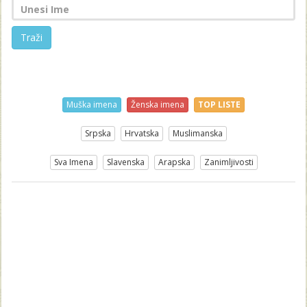
Traži
Muška imena
Ženska imena
TOP LISTE
Srpska
Hrvatska
Muslimanska
Sva Imena
Slavenska
Arapska
Zanimljivosti