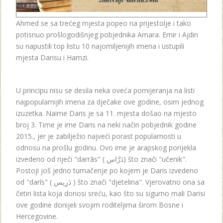
Ahmed se sa trećeg mjesta popeo na prijestolje i tako
potisnuo prošlogodišnjeg pobjednika Amara. Emir i Ajdin
su napustili top listu 10 najomiljenijih imena i ustupili
mjesta Darisu i Hamzi.
U principu nisu se desila neka oveća pomijeranja na listi
najpopularnijih imena za dječake ove godine, osim jednog
izuzetka. Naime Daris je sa 11. mjesta došao na mjesto
broj 3. Time je ime Daris na neki način pobjednik godine
2015., jer je zabilježio najveći porast popularnosti u
odnosu na prošlu godinu. Ovo ime je arapskog porijekla
izvedeno od riječi "darrās" ( دَرَّاس) što znači "učenik".
Postoji još jedno tumačenje po kojem je Daris izvedeno
od "darīs" ( دَرِيس ) što znači "djetelina". Vjerovatno ona sa
četiri lista koja donosi sreću, kao što su sigurno mali Darisi
ove godine donijeli svojim roditeljima širom Bosne i
Hercegovine.