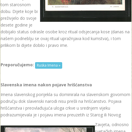
tom starosnom
dobu. Dijete koje bi
preživjelo do svoje
desete godine je
dobijalo status odrasle osobe kroz ritual odsjecanja kose (danas na
našem podneblju se ovaj ritual upražnjava kod kumstva), i tom
prilikom bi dijete dobilo i pravo ime.
Preporučujemo:
Ruska Imena »
Slavenska imena nakon pojave hrišćanstva
Imena slavenskog porijekla su dominirala na slavenskom govornom
području dok slavenski narodi nisu prešli na hrišćanstvo. Pojava
hrišćanstva i preovlađujuća uloga crkve u srednjem vijeku
podrazumijevala je i pojavu imena preuzetih iz Starog ili Novog
Zavjeta, odnosno
svetačkih imena.