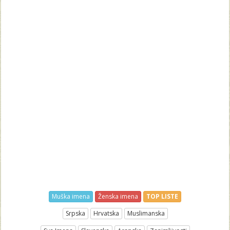
Muška imena
Ženska imena
TOP LISTE
Srpska
Hrvatska
Muslimanska