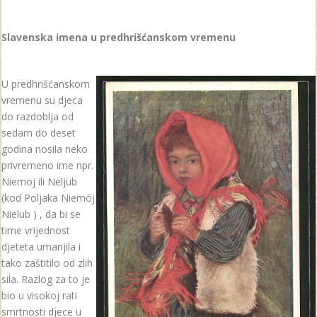
Slavenska imena u predhrišćanskom vremenu
U predhrišćanskom
vremenu su djeca
do razdoblja od
sedam do deset
godina nosila neko
privremeno ime npr.
Niemoj ili Neljub
(kod Poljaka Niemój
Nielub ) , da bi se
time vrijednost
djeteta umanjila i
tako zaštitilo od zlih
sila. Razlog za to je
bio u visokoj rati
smrtnosti djece u