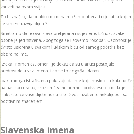
zauzeti na ovom svijetu.
To bi značilo, da odabirom imena možemo utjecati utjecati u kojem
se smjeru razvija dijete?
Smatramo da je ova izjava pretjerana i sujevjerje. Ličnost svake
osobe je jedinstvena. Zbog toga se i zovemo "osoba". Osobnost je
čvrsto usidrena u svakom ljudskom biću od samog početka bez
obzira na ime.
Izreka "nomen est omen" je dokaz da su u antici postojale
predrasude u vezi imena, i da se to događa i danas.
Ipak, mnoga istraživanja pokazuju da ime koje nosimo itekako utiče
na nas kao osobu, kroz društvene norme i podsvjesno. Ime koje
izaberete će vaše dijete nositi cijeli život - izaberite nekolijepo i sa
pozitivnim značenjem.
Slavenska imena