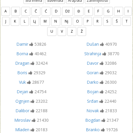
Sva Imena
Slavenska
Arapska
Zanimljivosti
A
B
C
Č
Ć
D
Dž
Đ
E
F
G
H
I
J
K
L
Lj
M
N
Nj
O
P
R
S
Š
T
U
V
Z
Ž
Damir
53826
Dušan
40970
Borna
40462
Strahinja
38770
Dragan
32424
Davor
32086
Boris
29329
Goran
29032
Vuk
28677
Darko
26300
Dejan
24754
Bojan
24252
Ognjen
23202
Srđan
22440
Dalibor
22188
Novak
21833
Miroslav
21430
Bogdan
21347
Mladen
20183
Branko
19726