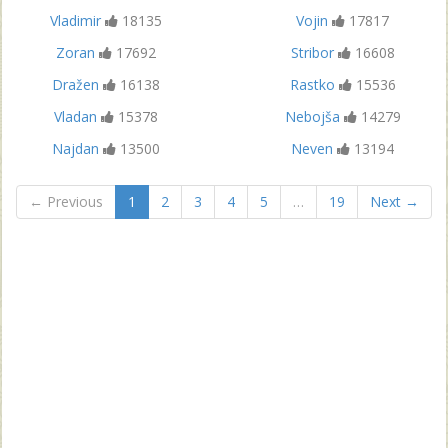
Vladimir
18135
Vojin
17817
Zoran
17692
Stribor
16608
Dražen
16138
Rastko
15536
Vladan
15378
Nebojša
14279
Najdan
13500
Neven
13194
← Previous
1
2
3
4
5
…
19
Next →