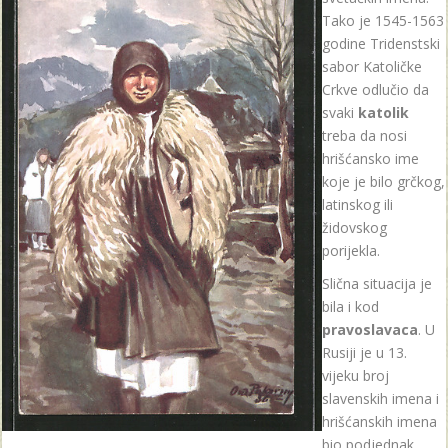
Tako je 1545-1563
godine Tridenstski
sabor Katoličke
Crkve odlučio da
svaki
katolik
treba da nosi
hrišćansko ime
koje je bilo grčkog,
latinskog ili
židovskog
porijekla.
Slična situacija je
bila i kod
pravoslavaca
. U
Rusiji je u 13.
vijeku broj
slavenskih imena i
hrišćanskih imena
bio podjednak.