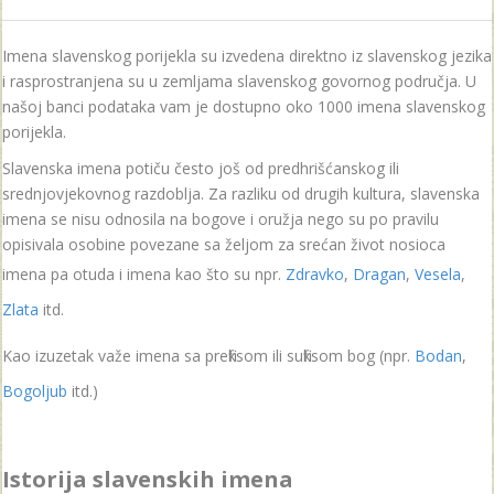
Imena slavenskog porijekla su izvedena direktno iz slavenskog jezika
i rasprostranjena su u zemljama slavenskog govornog područja. U
našoj banci podataka vam je dostupno oko 1000 imena slavenskog
porijekla.
Slavenska imena potiču često još od predhrišćanskog ili
srednjovjekovnog razdoblja. Za razliku od drugih kultura, slavenska
imena se nisu odnosila na bogove i oružja nego su po pravilu
opisivala osobine povezane sa željom za srećan život nosioca
imena pa otuda i imena kao što su npr.
Zdravko
,
Dragan
,
Vesela
,
Zlata
itd.
Kao izuzetak važe imena sa prefiksom ili sufiksom bog (npr.
Bodan
,
Bogoljub
itd.)
Istorija slavenskih imena