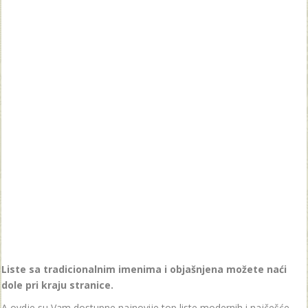
Liste sa tradicionalnim imenima i objašnjena možete naći
dole pri kraju stranice.
A ovdje su Vam dostupne najnovije top liste modernih i najčešće