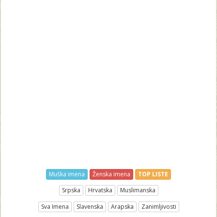
Muška imena
Ženska imena
TOP LISTE
Srpska
Hrvatska
Muslimanska
Sva Imena
Slavenska
Arapska
Zanimljivosti