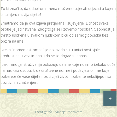
To bi značilo, da odabirom imena možemo utjecati utjecati u kojem
se smjeru razvija dijete?
Smatramo da je ova izjava pretjerana i sujevjerje. Ličnost svake
osobe je jedinstvena. Zbog toga se i zovemo "osoba". Osobnost je
čvrsto usidrena u svakom ljudskom biću od samog početka bez
obzira na ime.
Izreka "nomen est omen" je dokaz da su u antici postojale
predrasude u vezi imena, i da se to događa i danas.
Ipak, mnoga istraživanja pokazuju da ime koje nosimo itekako utiče
na nas kao osobu, kroz društvene norme i podsvjesno. Ime koje
izaberete će vaše dijete nositi cijeli život - izaberite nekolijepo i sa
pozitivnim značenjem.
Copyright © Značenje-Imena.com