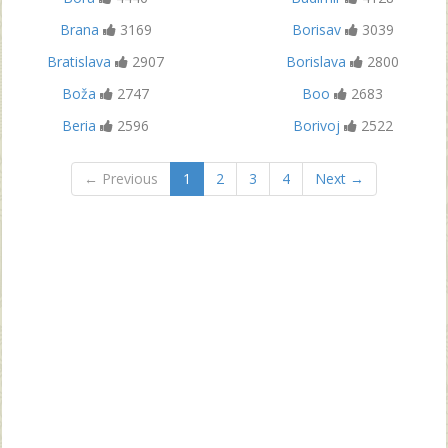
Brana
3169
Borisav
3039
Bratislava
2907
Borislava
2800
Boža
2747
Boo
2683
Beria
2596
Borivoj
2522
← Previous
1
2
3
4
Next →