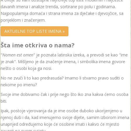
davanih imena i analize trenda, sortirane po polu i godinama.
Najpopularnija domaća i strana imena za dječake i djevojčice, sa
porijeklom i značenjem.
AKTUELNE TOP LISTE IMENA »
Šta ime otkriva o nama?
"
Nomen est omen
" je poznata latinska izreka, a prevodi se kao "ime
je znak". Mišljeno je da značenje imena, i simbolika imena govore
nešto o osobi koja ga nosi.
No ne zvuči li to kao predrasuda? Imamo li stvarno pravo suditi o
nekome po imenu?
Svoje ime dobivamo čak i prije nego što iko zna kakva ćemo osoba
biti.
Ipak, postoje vjerovanja da je ime osobe duboko ukorijenjeno u
njenoj duši i da, kad imenujemo svoje dijete, samim izborom imena
unaprijed određujemo koje će osobine imati i kakvo će mjesto
zauzeti na ovom svijetu.