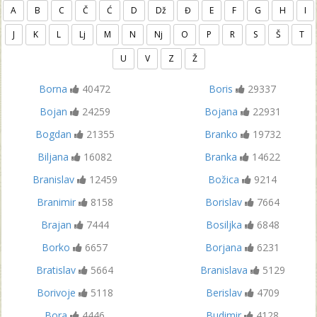
A
B
C
Č
Ć
D
Dž
Đ
E
F
G
H
I
J
K
L
Lj
M
N
Nj
O
P
R
S
Š
T
U
V
Z
Ž
Borna
40472
Boris
29337
Bojan
24259
Bojana
22931
Bogdan
21355
Branko
19732
Biljana
16082
Branka
14622
Branislav
12459
Božica
9214
Branimir
8158
Borislav
7664
Brajan
7444
Bosiljka
6848
Borko
6657
Borjana
6231
Bratislav
5664
Branislava
5129
Borivoje
5118
Berislav
4709
Bora
4446
Budimir
4128