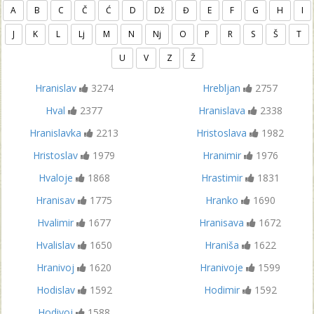
A
B
C
Č
Ć
D
Dž
Đ
E
F
G
H
I
J
K
L
Lj
M
N
Nj
O
P
R
S
Š
T
U
V
Z
Ž
Hranislav
3274
Hrebljan
2757
Hval
2377
Hranislava
2338
Hranislavka
2213
Hristoslava
1982
Hristoslav
1979
Hranimir
1976
Hvaloje
1868
Hrastimir
1831
Hranisav
1775
Hranko
1690
Hvalimir
1677
Hranisava
1672
Hvalislav
1650
Hraniša
1622
Hranivoj
1620
Hranivoje
1599
Hodislav
1592
Hodimir
1592
Hodivoj
1588