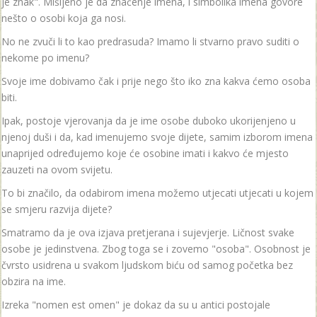
je znak". Mišljeno je da značenje imena, i simbolika imena govore
nešto o osobi koja ga nosi.
No ne zvuči li to kao predrasuda? Imamo li stvarno pravo suditi o
nekome po imenu?
Svoje ime dobivamo čak i prije nego što iko zna kakva ćemo osoba
biti.
Ipak, postoje vjerovanja da je ime osobe duboko ukorijenjeno u
njenoj duši i da, kad imenujemo svoje dijete, samim izborom imena
unaprijed određujemo koje će osobine imati i kakvo će mjesto
zauzeti na ovom svijetu.
To bi značilo, da odabirom imena možemo utjecati utjecati u kojem
se smjeru razvija dijete?
Smatramo da je ova izjava pretjerana i sujevjerje. Ličnost svake
osobe je jedinstvena. Zbog toga se i zovemo "osoba". Osobnost je
čvrsto usidrena u svakom ljudskom biću od samog početka bez
obzira na ime.
Izreka "nomen est omen" je dokaz da su u antici postojale