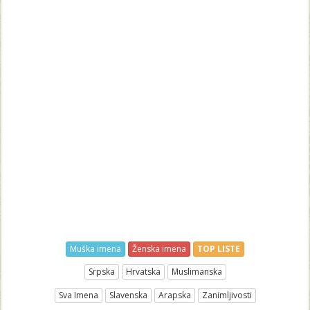
Muška imena
Ženska imena
TOP LISTE
Srpska
Hrvatska
Muslimanska
Sva Imena
Slavenska
Arapska
Zanimljivosti