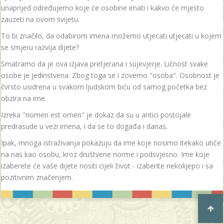
unaprijed određujemo koje će osobine imati i kakvo će mjesto
zauzeti na ovom svijetu.
To bi značilo, da odabirom imena možemo utjecati utjecati u kojem
se smjeru razvija dijete?
Smatramo da je ova izjava pretjerana i sujevjerje. Ličnost svake
osobe je jedinstvena. Zbog toga se i zovemo "osoba". Osobnost je
čvrsto usidrena u svakom ljudskom biću od samog početka bez
obzira na ime.
Izreka "nomen est omen" je dokaz da su u antici postojale
predrasude u vezi imena, i da se to događa i danas.
Ipak, mnoga istraživanja pokazuju da ime koje nosimo itekako utiče
na nas kao osobu, kroz društvene norme i podsvjesno. Ime koje
izaberete će vaše dijete nositi cijeli život - izaberite nekolijepo i sa
pozitivnim značenjem.