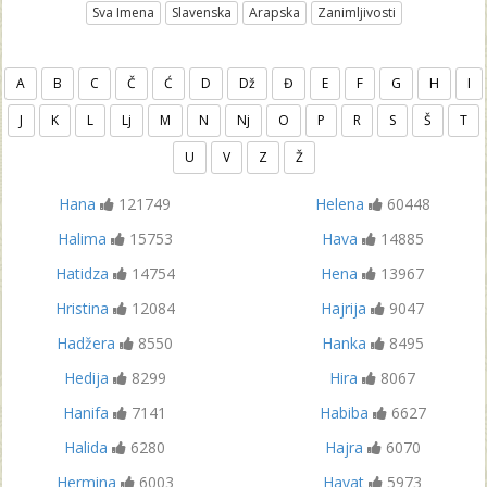
Sva Imena
Slavenska
Arapska
Zanimljivosti
A
B
C
Č
Ć
D
Dž
Đ
E
F
G
H
I
J
K
L
Lj
M
N
Nj
O
P
R
S
Š
T
U
V
Z
Ž
Hana
121749
Helena
60448
Halima
15753
Hava
14885
Hatidza
14754
Hena
13967
Hristina
12084
Hajrija
9047
Hadžera
8550
Hanka
8495
Hedija
8299
Hira
8067
Hanifa
7141
Habiba
6627
Halida
6280
Hajra
6070
Hermina
6003
Hayat
5973