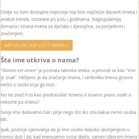
Ovdje su Vam dostupne najnovije top liste najčešće davanih imena i
analize trenda, sortirane po polu i godinama. Najpopularnija
domaća i strana imena za dječake i djevojčice, sa porijeklom i
značenjem.
AKTUELNE TOP LISTE IMENA »
Šta ime otkriva o nama?
"
Nomen est omen
" je poznata latinska izreka, a prevodi se kao "ime
je znak". Mišljeno je da značenje imena, i simbolika imena govore
nešto o osobi koja ga nosi.
No ne zvuči li to kao predrasuda? Imamo li stvarno pravo suditi o
nekome po imenu?
Svoje ime dobivamo čak i prije nego što iko zna kakva ćemo osoba
biti.
Ipak, postoje vjerovanja da je ime osobe duboko ukorijenjeno u
njenoj duši i da, kad imenujemo svoje dijete, samim izborom imena