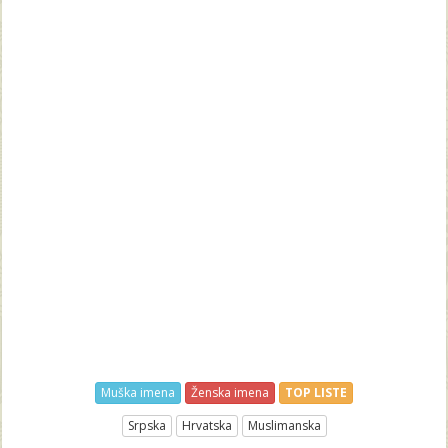
Muška imena
Ženska imena
TOP LISTE
Srpska
Hrvatska
Muslimanska