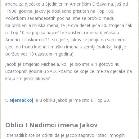
imena za dječake u Sjedinjenim Američkim Državama. Još od
1900. godine, Jakov je dosljedno prisutan na Top 100.
Početkom sedamdesetih godina, ime se probilo među
najomiljenija muška mena, te je dva desetljeća 20. stoljeća čak
u Top 10 na popisu najčešće korištenih imena dječaka u
Americi. Ulaskom u 21. stoljeće, Jakov se penje na sami vrh i
sjedi na tronu kao # 1 muških imena u zemlji (položaj koji je
održao već 13 uzastopnih godina).
Jacob je smijenio Michaela, koji je bio ime # 1 gotovo 40
uzastopnih godina u SAD. Pitamo se koje će ime za dječake na
kraju smijeniti Jakova?
U
Njemačkoj
je u obliku Jakob je ime isto u Top 20.
Oblici I Nadimci imena Jakov
Iznenadili biste se otkriti da je Jacob zapravo "otac" mnogih