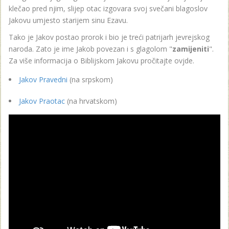
klečao pred njim, slijep otac izgovara svoj svečani blagoslov
Jakovu umjesto starijem sinu Ezavu.
Tako je Jakov postao prorok i bio je treći patrijarh jevrejskog
naroda. Zato je ime Jakob povezan i s glagolom "
zamijeniti
".
Za više informacija o Biblijskom Jakovu pročitajte ovjde.
Jakov Pravedni
(na srpskom)
Jakov Praotac
(na hrvatskom)