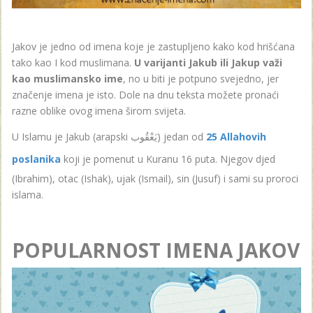
Jakov je jedno od imena koje je zastupljeno kako kod hrišćana
tako kao I kod muslimana.
U varijanti Jakub ili Jakup važi
kao muslimansko ime
, no u biti je potpuno svejedno, jer
značenje imena je isto. Dole na dnu teksta možete pronaći
razne oblike ovog imena širom svijeta.
U Islamu je Jakub (arapski يَعْقُوب) jedan od
25 Allahovih
poslanika
koji je pomenut u Kuranu 16 puta. Njegov djed
(Ibrahim), otac (Ishak), ujak (Ismail), sin (Jusuf) i sami su proroci
islama.
POPULARNOST IMENA JAKOV