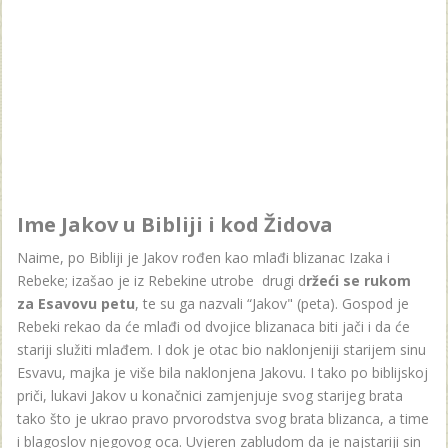
Ime Jakov u Bibliji i kod Židova
Naime, po Bibliji je Jakov rođen kao mlađi blizanac Izaka i
Rebeke; izašao je iz Rebekine utrobe drugi d
ržeći se rukom
za Esavovu petu
, te su ga nazvali “Jakov" (peta). Gospod je
Rebeki rekao da će mlađi od dvojice blizanaca biti jači i da će
stariji služiti mlađem. I dok je otac bio naklonjeniji starijem sinu
Esvavu, majka je više bila naklonjena Jakovu. I tako po biblijskoj
priči, lukavi Jakov u konačnici zamjenjuje svog starijeg brata
tako što je ukrao pravo prvorodstva svog brata blizanca, a time
i blagoslov njegovog oca. Uvjeren zabludom da je najstariji sin