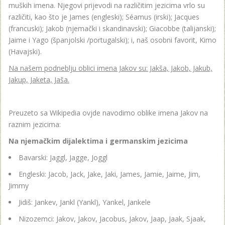
muških imena. Njegovi prijevodi na različitim jezicima vrlo su
različiti, kao što je James (engleski); Séamus (irski); Jacques
(francuski); Jakob (njemački i skandinavski); Giacobbe (talijanski);
Jaime i Yago (španjolski /portugalski); i, naš osobni favorit, Kimo
(Havajski).
Na našem podneblju oblici imena Jakov su: Jakša, Jakob, Jakub,
Jakup, Jaketa, Jaša.
Preuzeto sa Wikipedia ovjde navodimo oblike imena Jakov na
raznim jezicima:
Na njemačkim dijalektima i germanskim jezicima
Bavarski: Jaggl, Jagge, Joggl
Engleski: Jacob, Jack, Jake, Jaki, James, Jamie, Jaime, Jim,
Jimmy
Jidiš: Jankev, Jankl (Yankl), Yankel, Jankele
Nizozemci: Jakov, Jakov, Jacobus, Jakov, Jaap, Jaak, Sjaak,