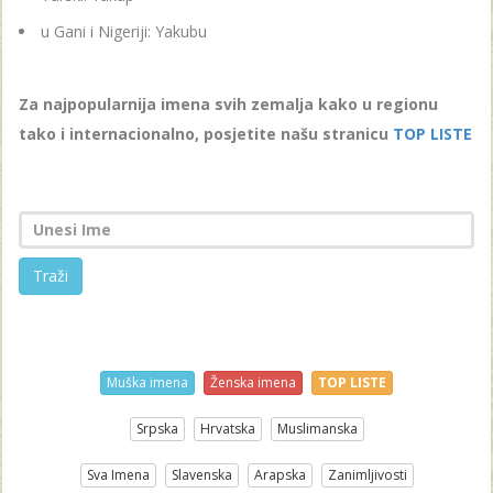
u Gani i Nigeriji: Yakubu
Za najpopularnija imena svih zemalja kako u regionu
tako i internacionalno, posjetite našu stranicu
TOP LISTE
Traži
Muška imena
Ženska imena
TOP LISTE
Srpska
Hrvatska
Muslimanska
Sva Imena
Slavenska
Arapska
Zanimljivosti