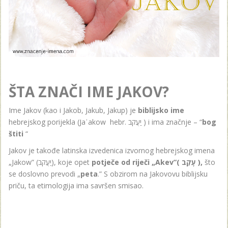
ŠTA ZNAČI IME JAKOV?
Ime Jakov (kao i Jakob, Jakub, Jakup) je
biblijsko ime
hebrejskog porijekla (Jaʿakow hebr. יַעֲקֹב ) i ima značnje – “
bog
š
titi
“
Jakov je takođe latinska izvedenica izvornog hebrejskog imena
„Jakow” (יַעֲקֹב), koje opet
potje
č
e
od
rije
č
i
„
Akev
”(
עָקֵב
)
,
što
se doslovno prevodi „
peta
.” S obzirom na Jakovovu biblijsku
priču, ta etimologija ima savršen smisao.