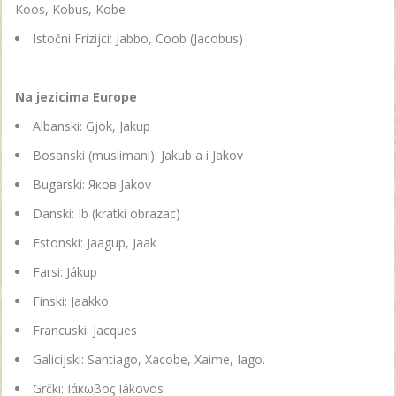
Koos, Kobus, Kobe
Istočni Frizijci: Jabbo, Coob (Jacobus)
Na jezicima Europe
Albanski: Gjok, Jakup
Bosanski (muslimani): Jakub a i Jakov
Bugarski: Яков Jakov
Danski: Ib (kratki obrazac)
Estonski: Jaagup, Jaak
Farsi: Jákup
Finski: Jaakko
Francuski: Jacques
Galicijski: Santiago, Xacobe, Xaime, Iago.
Grčki: Ιάκωβος Iákovos