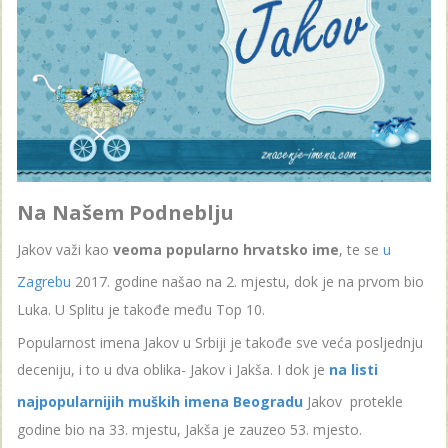
Na Našem Podneblju
Jakov važi kao
veoma popularno hrvatsko ime
, te se
u
Zagrebu
2017. godine našao na 2. mjestu, dok je na prvom bio
Luka. U Splitu je takođe među Top 10.
Popularnost imena Jakov u Srbiji je takođe sve veća posljednju
deceniju, i to u dva oblika- Jakov i Jakša. I dok je
na listi
najpopularnijih muških imena Beogradu
Jakov protekle
godine bio na 33. mjestu, Jakša je zauzeo 53. mjesto.