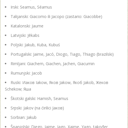
Irski: Seamus, Séamus
Talijanski: Giacomo ili Jacopo (zastario: Giacobbe)
Katalonski: Jaume
Latvijski: Jēkabs
Poljski: Jakub, Kuba, Kubuś
Portugalski: Jaime, Jacó, Diogo, Tiago, Thiago (brazilski)
Rimljani: Giachem, Giachen, Jachen, Giacumin
Rumunjski: Jacob
Ruski: Иаков Iakow, Яков Jakow, Якоб Jakob, Жеков
Schekow; Яша
Škotski galski: Hamish, Seamus
Srpski: Jakov (na ćirilici Јаков)
Sorbian: Jakub
Španjolski: Diego, Jaime, Iago, Xaime, Yago, također