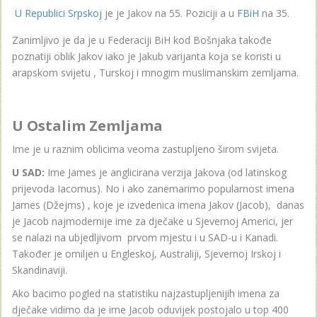
U Republici Srpskoj
je je Jakov na 55. Poziciji a u
FBiH
na 35.
Zanimljivo je da je u Federaciji BiH kod Bošnjaka takođe
poznatiji oblik Jakov iako je Jakub varijanta koja se koristi u
arapskom svijetu , Turskoj i mnogim muslimanskim zemljama.
U Ostalim Zemljama
Ime je u raznim oblicima veoma zastupljeno širom svijeta.
U SAD:
Ime James je anglicirana verzija Jakova (od latinskog
prijevoda Iacomus). No i ako zanemarimo popularnost imena
James (Džejms) , koje je izvedenica imena Jakov (Jacob), danas
je Jacob najmodernije ime za dječake u Sjevernoj Americi, jer
se nalazi na ubjedljivom prvom mjestu i u SAD-u i Kanadi.
Također je omiljen u Engleskoj, Australiji, Sjevernoj Irskoj i
Skandinaviji.
Ako bacimo pogled na statistiku najzastupljenijih imena za
dječake vidimo da je ime Jacob oduvijek postojalo u top 400