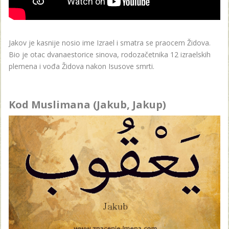
Jakov je kasnije nosio ime Izrael i smatra se praocem Židova.
Bio je otac dvanaestorice sinova, rodozačetnika 12 izraelskih
plemena i vođa Židova nakon Isusove smrti.
Kod Muslimana (Jakub, Jakup)