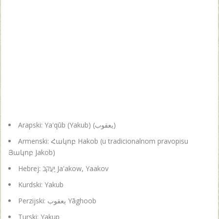
Arapski: Ya'qūb (Yakub) (يعقوب)
Armenski: Հակոբ Hakob (u tradicionalnom pravopisu
Յակոբ Jakob)
Hebrej: יַעֲקֹב Ja'akow, Yaakov
Kurdski: Yakub
Perzijski: یعقوب Yāghoob
Turski: Yakup