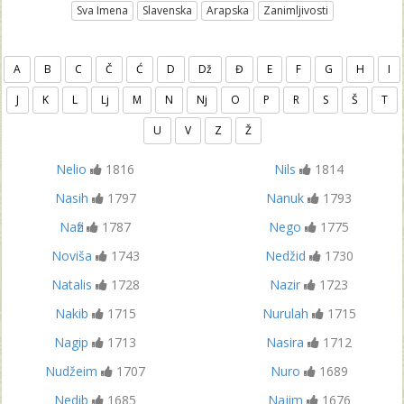
Sva Imena
Slavenska
Arapska
Zanimljivosti
A
B
C
Č
Ć
D
Dž
Đ
E
F
G
H
I
J
K
L
Lj
M
N
Nj
O
P
R
S
Š
T
U
V
Z
Ž
Nelio
1816
Nils
1814
Nasih
1797
Nanuk
1793
Nafiz
1787
Nego
1775
Noviša
1743
Nedžid
1730
Natalis
1728
Nazir
1723
Nakib
1715
Nurulah
1715
Nagip
1713
Nasira
1712
Nudžeim
1707
Nuro
1689
Nedib
1685
Najim
1676