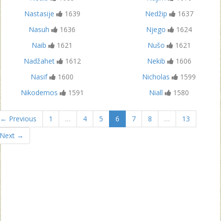
Nastasije
1639
Nedžip
1637
Nasuh
1636
Njego
1624
Naib
1621
Nušo
1621
Nadžahet
1612
Nekib
1606
Nasif
1600
Nicholas
1599
Nikodemos
1591
Niall
1580
← Previous
1
…
4
5
6
7
8
…
13
Next →