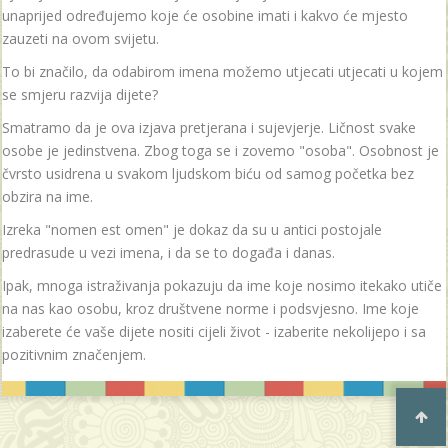
unaprijed određujemo koje će osobine imati i kakvo će mjesto
zauzeti na ovom svijetu.
To bi značilo, da odabirom imena možemo utjecati utjecati u kojem
se smjeru razvija dijete?
Smatramo da je ova izjava pretjerana i sujevjerje. Ličnost svake
osobe je jedinstvena. Zbog toga se i zovemo "osoba". Osobnost je
čvrsto usidrena u svakom ljudskom biću od samog početka bez
obzira na ime.
Izreka "nomen est omen" je dokaz da su u antici postojale
predrasude u vezi imena, i da se to događa i danas.
Ipak, mnoga istraživanja pokazuju da ime koje nosimo itekako utiče
na nas kao osobu, kroz društvene norme i podsvjesno. Ime koje
izaberete će vaše dijete nositi cijeli život - izaberite nekolijepo i sa
pozitivnim značenjem.