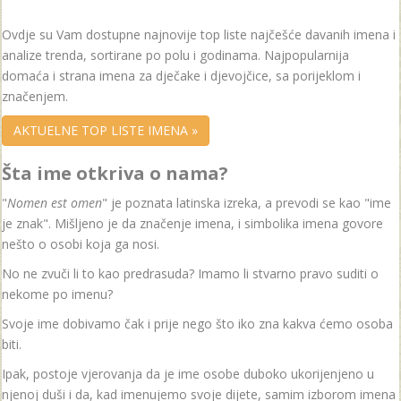
Ovdje su Vam dostupne najnovije top liste najčešće davanih imena i
analize trenda, sortirane po polu i godinama. Najpopularnija
domaća i strana imena za dječake i djevojčice, sa porijeklom i
značenjem.
AKTUELNE TOP LISTE IMENA »
Šta ime otkriva o nama?
"
Nomen est omen
" je poznata latinska izreka, a prevodi se kao "ime
je znak". Mišljeno je da značenje imena, i simbolika imena govore
nešto o osobi koja ga nosi.
No ne zvuči li to kao predrasuda? Imamo li stvarno pravo suditi o
nekome po imenu?
Svoje ime dobivamo čak i prije nego što iko zna kakva ćemo osoba
biti.
Ipak, postoje vjerovanja da je ime osobe duboko ukorijenjeno u
njenoj duši i da, kad imenujemo svoje dijete, samim izborom imena