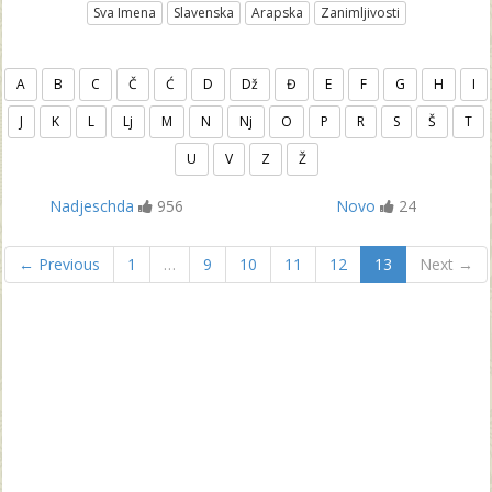
Sva Imena
Slavenska
Arapska
Zanimljivosti
A
B
C
Č
Ć
D
Dž
Đ
E
F
G
H
I
J
K
L
Lj
M
N
Nj
O
P
R
S
Š
T
U
V
Z
Ž
Nadjeschda
956
Novo
24
← Previous
1
…
9
10
11
12
13
Next →