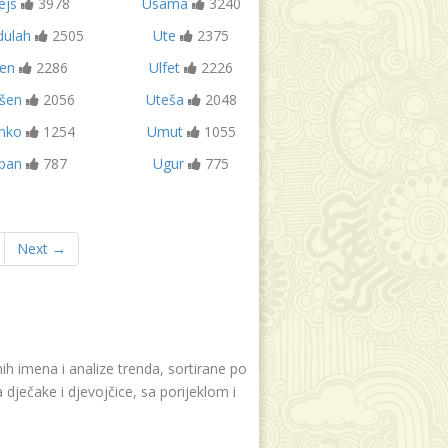
ejs
3978
Usama
3240
dulah
2505
Ute
2375
en
2286
Ulfet
2226
šen
2056
Uteša
2048
nko
1254
Umut
1055
ban
787
Ugur
775
Next →
h imena i analize trenda, sortirane po
dječake i djevojčice, sa porijeklom i