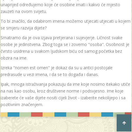
unaprijed određujemo koje će osobine imati i kakvo će mjesto
zauzeti na ovom svijetu.
To bi značilo, da odabirom imena možemo utjecati utjecati u kojem
se smjeru razvija dijete?
Smatramo da je ova izjava pretjerana i sujevjerje. Ličnost svake
osobe je jedinstvena. Zbog toga se i zovemo "osoba". Osobnost je
čvrsto usidrena u svakom ljudskom biću od samog početka bez
obzira na ime.
Izreka "nomen est omen" je dokaz da su u antici postojale
predrasude u vezi imena, i da se to događa i danas.
Ipak, mnoga istraživanja pokazuju da ime koje nosimo itekako utiče
na nas kao osobu, kroz društvene norme i podsvjesno. Ime koje
izaberete će vaše dijete nositi cijeli život - izaberite nekolijepo i sa
pozitivnim značenjem.