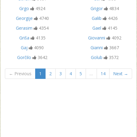
Grgo
4924
Grigor
4834
Georgije
4740
Galib
4426
Gerasim
4354
Gael
4145
Griša
4135
Giovanni
4092
Gaj
4090
Gianni
3667
Gorčilo
3642
Golub
3572
← Previous
1
2
3
4
5
…
14
Next →