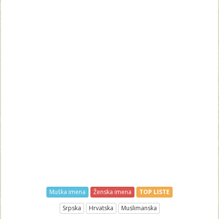
Muška imena
Ženska imena
TOP LISTE
Srpska
Hrvatska
Muslimanska