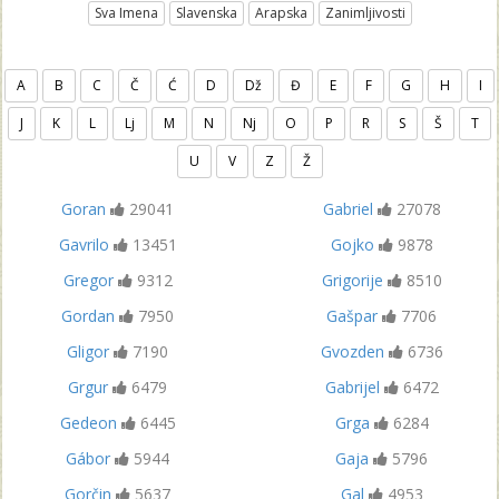
Sva Imena
Slavenska
Arapska
Zanimljivosti
A
B
C
Č
Ć
D
Dž
Đ
E
F
G
H
I
J
K
L
Lj
M
N
Nj
O
P
R
S
Š
T
U
V
Z
Ž
Goran
29041
Gabriel
27078
Gavrilo
13451
Gojko
9878
Gregor
9312
Grigorije
8510
Gordan
7950
Gašpar
7706
Gligor
7190
Gvozden
6736
Grgur
6479
Gabrijel
6472
Gedeon
6445
Grga
6284
Gábor
5944
Gaja
5796
Gorčin
5637
Gal
4953