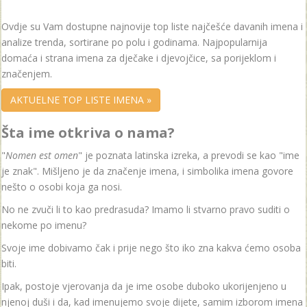
Ovdje su Vam dostupne najnovije top liste najčešće davanih imena i
analize trenda, sortirane po polu i godinama. Najpopularnija
domaća i strana imena za dječake i djevojčice, sa porijeklom i
značenjem.
AKTUELNE TOP LISTE IMENA »
Šta ime otkriva o nama?
"
Nomen est omen
" je poznata latinska izreka, a prevodi se kao "ime
je znak". Mišljeno je da značenje imena, i simbolika imena govore
nešto o osobi koja ga nosi.
No ne zvuči li to kao predrasuda? Imamo li stvarno pravo suditi o
nekome po imenu?
Svoje ime dobivamo čak i prije nego što iko zna kakva ćemo osoba
biti.
Ipak, postoje vjerovanja da je ime osobe duboko ukorijenjeno u
njenoj duši i da, kad imenujemo svoje dijete, samim izborom imena