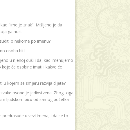
e kao "ime je znak". Mišljeno je da
oja ga nosi.
 suditi o nekome po imenu?
mo osoba biti.
jeno u njenoj duši i da, kad imenujemo
koje će osobine imati i kakvo će
i u kojem se smjeru razvija dijete?
t svake osobe je jedinstvena. Zbog toga
akom ljudskom biću od samog početka
 predrasude u vezi imena, i da se to