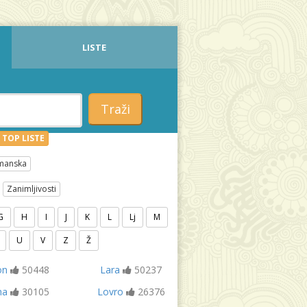
LISTE
Traži
TOP LISTE
manska
Zanimljivosti
G
H
I
J
K
L
Lj
M
U
V
Z
Ž
on
50448
Lara
50237
na
30105
Lovro
26376