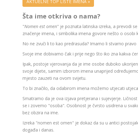
AKTUELNE TOP LISTE IMENA »
Šta ime otkriva o nama?
"
Nomen est omen
" je poznata latinska izreka, a prevodi s
značenje imena, i simbolika imena govore nešto o osobi k
No ne zvuči li to kao predrasuda? Imamo li stvarno pravo
Svoje ime dobivamo čak i prije nego što iko zna kakva će
Ipak, postoje vjerovanja da je ime osobe duboko ukorijen
svoje dijete, samim izborom imena unaprijed određujemo 
mjesto zauzeti na ovom svijetu.
To bi značilo, da odabirom imena možemo utjecati utjecat
Smatramo da je ova izjava pretjerana i sujevjerje. Ličnos
se i zovemo "osoba". Osobnost je čvrsto usidrena u sv
bez obzira na ime.
Izreka "nomen est omen" je dokaz da su u antici postojale
događa i danas.