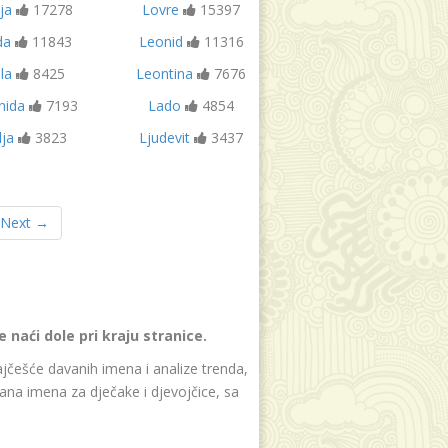
ija
17278
Lovre
15397
da
11843
Leonid
11316
la
8425
Leontina
7676
nida
7193
Lado
4854
lja
3823
Ljudevit
3437
Next →
naći dole pri kraju stranice.
jčešće davanih imena i analize trenda,
ana imena za dječake i djevojčice, sa