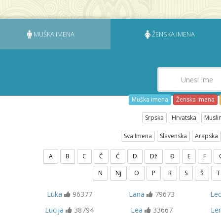
MUŠKA IMENA
ŽENSKA IMENA
Muška imena
Ženska imena
Srpska
Hrvatska
Musli
Sva Imena
Slavenska
Arapska
A
B
C
Č
Ć
D
Dž
Đ
E
F
N
Nj
O
P
R
S
Š
T
Luka
96377
Lana
79673
Le
Lucija
38794
Lea
33667
Le