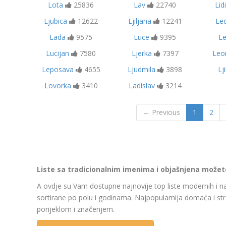
Lota
25836
Lav
22740
Lid
Ljubica
12622
Ljiljana
12241
Le
Lada
9575
Luce
9395
Le
Lucijan
7580
Ljerka
7397
Leo
Leposava
4655
Ljudmila
3898
Lji
Lovorka
3410
Ladislav
3214
← Previous
1
2
Liste sa tradicionalnim imenima i objašnjena možete 
A ovdje su Vam dostupne najnovije top liste modernih i na
sortirane po polu i godinama. Najpopularnija domaća i str
porijeklom i značenjem.