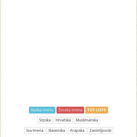
Muška imena
Ženska imena
TOP LISTE
Srpska
Hrvatska
Muslimanska
Sva Imena
Slavenska
Arapska
Zanimljivosti