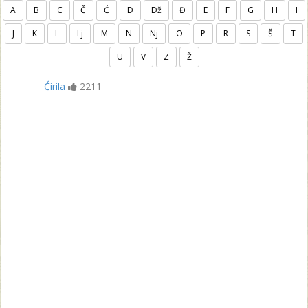
A
B
C
Č
Ć
D
Dž
Đ
E
F
G
H
I
J
K
L
Lj
M
N
Nj
O
P
R
S
Š
T
U
V
Z
Ž
Ćirila
2211