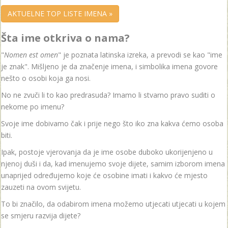
AKTUELNE TOP LISTE IMENA »
Šta ime otkriva o nama?
"
Nomen est omen
" je poznata latinska izreka, a prevodi se kao "ime
je znak". Mišljeno je da značenje imena, i simbolika imena govore
nešto o osobi koja ga nosi.
No ne zvuči li to kao predrasuda? Imamo li stvarno pravo suditi o
nekome po imenu?
Svoje ime dobivamo čak i prije nego što iko zna kakva ćemo osoba
biti.
Ipak, postoje vjerovanja da je ime osobe duboko ukorijenjeno u
njenoj duši i da, kad imenujemo svoje dijete, samim izborom imena
unaprijed određujemo koje će osobine imati i kakvo će mjesto
zauzeti na ovom svijetu.
To bi značilo, da odabirom imena možemo utjecati utjecati u kojem
se smjeru razvija dijete?