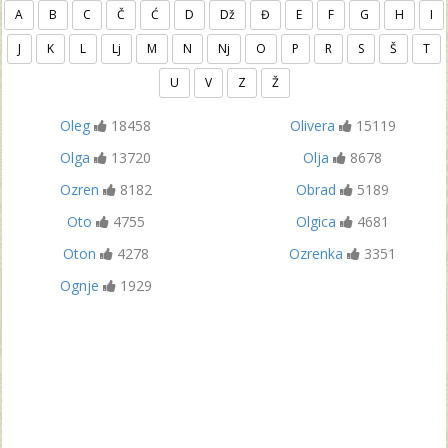
A
B
C
Č
Ć
D
Dž
Đ
E
F
G
H
I
J
K
L
Lj
M
N
Nj
O
P
R
S
Š
T
U
V
Z
Ž
Oleg
18458
Olivera
15119
Olga
13720
Olja
8678
Ozren
8182
Obrad
5189
Oto
4755
Olgica
4681
Oton
4278
Ozrenka
3351
Ognje
1929