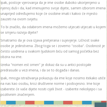
Ipak, postoje vjerovanja da je ime osobe duboko ukorijenjeno u
njenoj duši i da, kad imenujemo svoje dijete, samim izborom imena
unaprijed određujemo koje će osobine imati i kakvo će mjesto
zauzeti na ovom svijetu.
To bi značilo, da odabirom imena možemo utjecati utjecati u kojem
se smjeru razvija dijete?
Smatramo da je ova izjava pretjerana i sujevjerje. Ličnost svake
osobe je jedinstvena. Zbog toga se i zovemo "osoba". Osobnost je
čvrsto usidrena u svakom ljudskom biću od samog početka bez
obzira na ime.
Izreka "nomen est omen" je dokaz da su u antici postojale
predrasude u vezi imena, i da se to događa i danas.
Ipak, mnoga istraživanja pokazuju da ime koje nosimo itekako utiče
na nas kao osobu, kroz društvene norme i podsvjesno. Ime koje
izaberete će vaše dijete nositi cijeli život - izaberite nekolijepo i sa
pozitivnim značenjem.