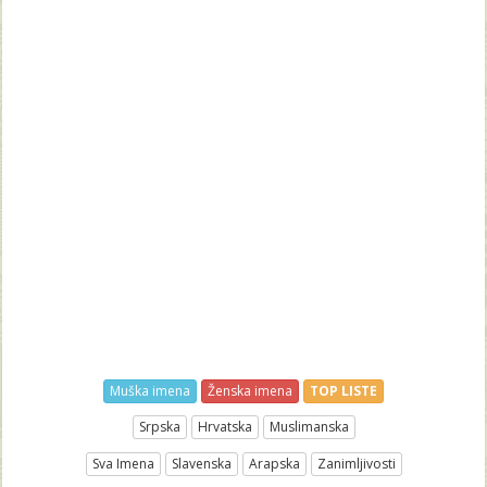
Muška imena
Ženska imena
TOP LISTE
Srpska
Hrvatska
Muslimanska
Sva Imena
Slavenska
Arapska
Zanimljivosti