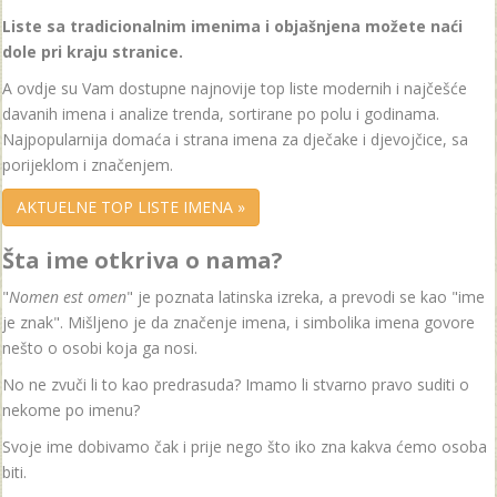
Liste sa tradicionalnim imenima i objašnjena možete naći
dole pri kraju stranice.
A ovdje su Vam dostupne najnovije top liste modernih i najčešće
davanih imena i analize trenda, sortirane po polu i godinama.
Najpopularnija domaća i strana imena za dječake i djevojčice, sa
porijeklom i značenjem.
AKTUELNE TOP LISTE IMENA »
Šta ime otkriva o nama?
"
Nomen est omen
" je poznata latinska izreka, a prevodi se kao "ime
je znak". Mišljeno je da značenje imena, i simbolika imena govore
nešto o osobi koja ga nosi.
No ne zvuči li to kao predrasuda? Imamo li stvarno pravo suditi o
nekome po imenu?
Svoje ime dobivamo čak i prije nego što iko zna kakva ćemo osoba
biti.