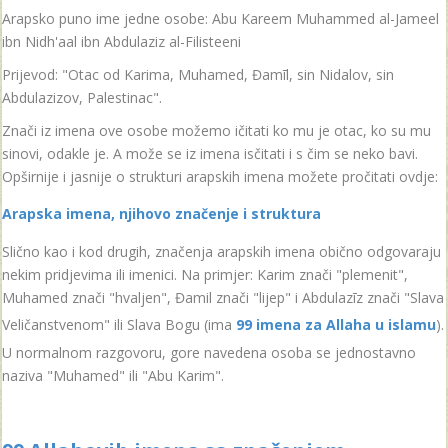
Arapsko puno ime jedne osobe: Abu Kareem Muhammed al-Jameel
ibn Nidh'aal ibn Abdulaziz al-Filisteeni
Prijevod: "Otac od Karima, Muhamed, Đamīl, sin Nidalov, sin
Abdulazizov, Palestinac".
Znači iz imena ove osobe možemo ičitati ko mu je otac, ko su mu
sinovi, odakle je. A može se iz imena isčitati i s čim se neko bavi.
Opširnije i jasnije o strukturi arapskih imena možete pročitati ovdje:
Arapska imena, njihovo značenje i struktura
Slično kao i kod drugih, značenja arapskih imena obično odgovaraju
nekim pridjevima ili imenici. Na primjer: Karim znači "plemenit",
Muhamed znači "hvaljen", Đamil znači "lijep" i Abdulazīz znači "Slava
Veličanstvenom" ili Slava Bogu (ima
99 imena za Allaha u islamu
).
U normalnom razgovoru, gore navedena osoba se jednostavno
naziva "Muhamed" ili "Abu Karim".