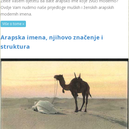
Želite Vašem djetetu da date arapsko ime koje zvuči moderno?
Ovdje Vam nudimo naše prijedloge muških i ženskih arapskih
modernih imena.
Više o tome »
Arapska imena, njihovo značenje i
struktura