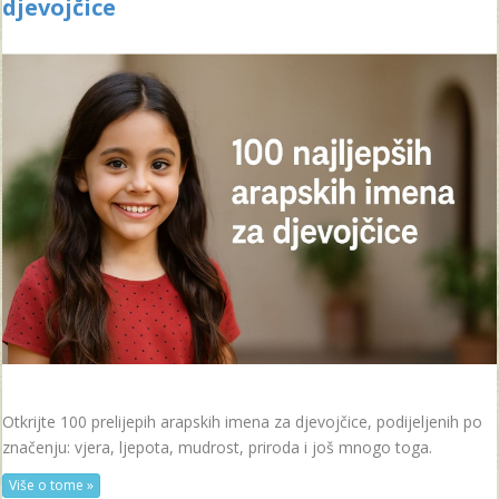
djevojčice
Otkrijte 100 prelijepih arapskih imena za djevojčice, podijeljenih po
značenju: vjera, ljepota, mudrost, priroda i još mnogo toga.
Više o tome »