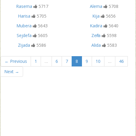
Rasema
5717
Alema
5708
Harisa
5705
Kija
5656
Mubera
5643
Kadira
5640
Sejdefa
5605
Zefira
5598
Zijada
5586
Alida
5583
← Previous
1
…
6
7
8
9
10
…
46
Next →