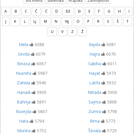
Sva Imena
Slavenska
Arapska
Zanimljivosti
A
B
C
Č
Ć
D
Dž
Đ
E
F
G
H
I
J
K
L
Lj
M
N
Nj
O
P
R
S
Š
T
U
V
Z
Ž
Mela
6088
Ilayda
6081
Sevda
6079
Hajra
6070
Binasa
6067
Sabiha
6011
Nusreta
5987
Hayat
5973
Zahida
5940
Latifa
5933
Hanadi
5909
Nihada
5900
Bahrija
5891
Sajma
5868
Ruvejda
5867
Zumra
5798
Hata
5794
Rima
5773
Munira
5752
Ševala
5729