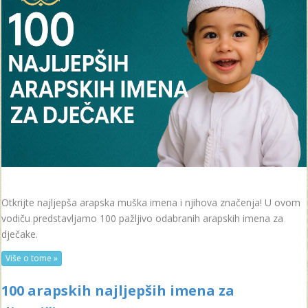
Otkrijte najljepša arapska muška imena i njihova značenja! U ovom
vodiču predstavljamo 100 pažljivo odabranih arapskih imena za
dječake.
Više o tome »
100 arapskih najljepših imena za