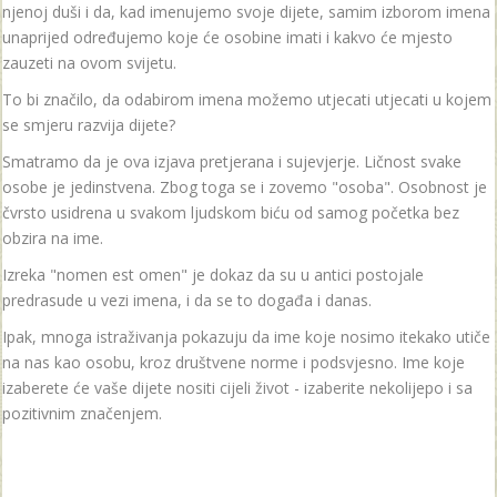
njenoj duši i da, kad imenujemo svoje dijete, samim izborom imena
unaprijed određujemo koje će osobine imati i kakvo će mjesto
zauzeti na ovom svijetu.
To bi značilo, da odabirom imena možemo utjecati utjecati u kojem
se smjeru razvija dijete?
Smatramo da je ova izjava pretjerana i sujevjerje. Ličnost svake
osobe je jedinstvena. Zbog toga se i zovemo "osoba". Osobnost je
čvrsto usidrena u svakom ljudskom biću od samog početka bez
obzira na ime.
Izreka "nomen est omen" je dokaz da su u antici postojale
predrasude u vezi imena, i da se to događa i danas.
Ipak, mnoga istraživanja pokazuju da ime koje nosimo itekako utiče
na nas kao osobu, kroz društvene norme i podsvjesno. Ime koje
izaberete će vaše dijete nositi cijeli život - izaberite nekolijepo i sa
pozitivnim značenjem.