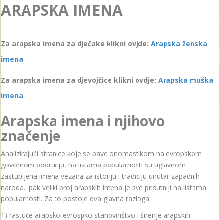
ARAPSKA IMENA
Za arapska imena za dječake klikni ovjde:
Arapska ženska
imena
Za arapska imena za djevojčice klikni ovdje:
Arapska muška
imena
Arapska imena i njihovo
značenje
Analizirajući stranice koje se bave onomastikom na evropskom
govornom podrucju, na listama popularnosti su uglavnom
zastupljena imena vezana za istoriju i tradiciju unutar zapadnih
naroda. Ipak veliki broj arapskih imena je sve prisutniji na listama
popularnosti. Za to postoje dva glavna razloga:
1) rastuće arapsko-evrospko stanovništvo i širenje arapskih