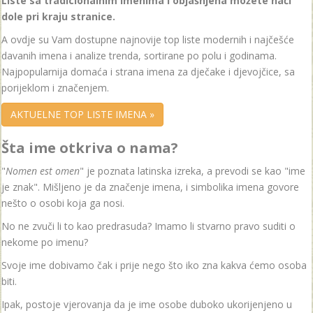
Liste sa tradicionalnim imenima i objašnjena možete naći
dole pri kraju stranice.
A ovdje su Vam dostupne najnovije top liste modernih i najčešće
davanih imena i analize trenda, sortirane po polu i godinama.
Najpopularnija domaća i strana imena za dječake i djevojčice, sa
porijeklom i značenjem.
AKTUELNE TOP LISTE IMENA »
Šta ime otkriva o nama?
"
Nomen est omen
" je poznata latinska izreka, a prevodi se kao "ime
je znak". Mišljeno je da značenje imena, i simbolika imena govore
nešto o osobi koja ga nosi.
No ne zvuči li to kao predrasuda? Imamo li stvarno pravo suditi o
nekome po imenu?
Svoje ime dobivamo čak i prije nego što iko zna kakva ćemo osoba
biti.
Ipak, postoje vjerovanja da je ime osobe duboko ukorijenjeno u