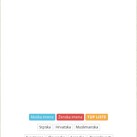
Muška imena
Ženska imena
TOP LISTE
Srpska
Hrvatska
Muslimanska