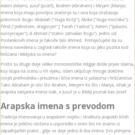
Adem (Adam), Jusuf (Jozef), Ibrahim (Abraham) i Mirjam (Marija).
Imena koja imaju povoljna značenja su i ona koja izražavaju
pokornost Bogu: Abdulah ("sluga Božji"); Abdul ("sluga moćnika");
Ferid ("jedinstven, dragocjen"); Farah ("radost"); Rahim ("ljubazni,
suosjećajan"); ili Ahmad ("stalno zahvalan Bogu“). Jedno od
Poslanikovih imena je takođe bilo Ahmed. Primijećujete da su
imena navedena u zagradi takođe imena koja su jako poznta kod
hrišćana i biblijska su imena?
Pošto su druge dvije velike monoteističke religije došle prijee islama,
koji stupa na scenu u VII vijeku, islam uključuje mnoge doktrine
svojih prethodnika i preuzima i lična imena iz judaizma i hrišćanstva.
Tako Abraham je isto što Ibrahim, Merjem ito što i Marija, Ishak je
arapska varijanta imena Isak, a Jusuf je u Bibliji poznat kao Josef.
Arapska imena s prevodom
Tradicija imenovanja u arapskom svijetu i struktura arapskih ličnih
imena je prilično složena u usporedbi s onim što mi znamo iz
zapadnjačkih praksi , gdje se daje jedno ili dva imena. Evo primjera: