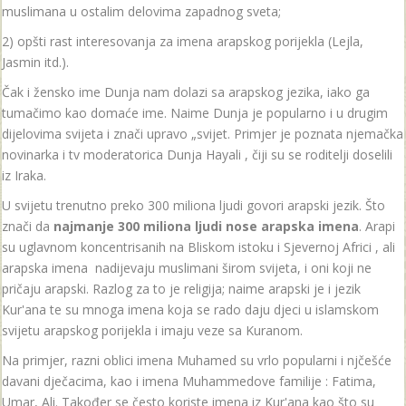
muslimana u ostalim delovima zapadnog sveta;
2) opšti rast interesovanja za imena arapskog porijekla (Lejla,
Jasmin itd.).
Čak i žensko ime Dunja nam dolazi sa arapskog jezika, iako ga
tumačimo kao domaće ime. Naime Dunja je popularno i u drugim
dijelovima svijeta i znači upravo „svijet. Primjer je poznata njemačka
novinarka i tv moderatorica Dunja Hayali , čiji su se roditelji doselili
iz Iraka.
U svijetu trenutno preko 300 miliona ljudi govori arapski jezik. Što
znači da
najmanje 300 miliona ljudi nose arapska imena
. Arapi
su uglavnom koncentrisanih na Bliskom istoku i Sjevernoj Africi , ali
arapska imena nadijevaju muslimani širom svijeta, i oni koji ne
pričaju arapski. Razlog za to je religija; naime arapski je i jezik
Kur'ana te su mnoga imena koja se rado daju djeci u islamskom
svijetu arapskog porijekla i imaju veze sa Kuranom.
Na primjer, razni oblici imena Muhamed su vrlo popularni i njčešće
davani dječacima, kao i imena Muhammedove familije : Fatima,
Umar, Ali. Također se često koriste imena iz Kur'ana kao što su