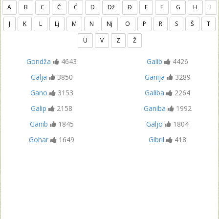
A
B
C
Č
Ć
D
Dž
Đ
E
F
G
H
I
J
K
L
Lj
M
N
Nj
O
P
R
S
Š
T
U
V
Z
Ž
Gondža
4643
Galib
4426
Galja
3850
Ganija
3289
Gano
3153
Galiba
2264
Galip
2158
Ganiba
1992
Ganib
1845
Galjo
1804
Gohar
1649
Gibril
418