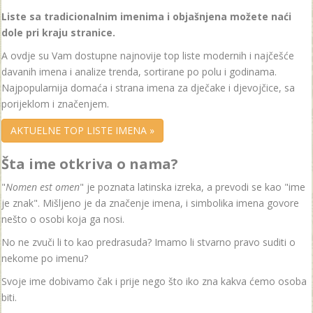
Liste sa tradicionalnim imenima i objašnjena možete naći
dole pri kraju stranice.
A ovdje su Vam dostupne najnovije top liste modernih i najčešće
davanih imena i analize trenda, sortirane po polu i godinama.
Najpopularnija domaća i strana imena za dječake i djevojčice, sa
porijeklom i značenjem.
AKTUELNE TOP LISTE IMENA »
Šta ime otkriva o nama?
"
Nomen est omen
" je poznata latinska izreka, a prevodi se kao "ime
je znak". Mišljeno je da značenje imena, i simbolika imena govore
nešto o osobi koja ga nosi.
No ne zvuči li to kao predrasuda? Imamo li stvarno pravo suditi o
nekome po imenu?
Svoje ime dobivamo čak i prije nego što iko zna kakva ćemo osoba
biti.