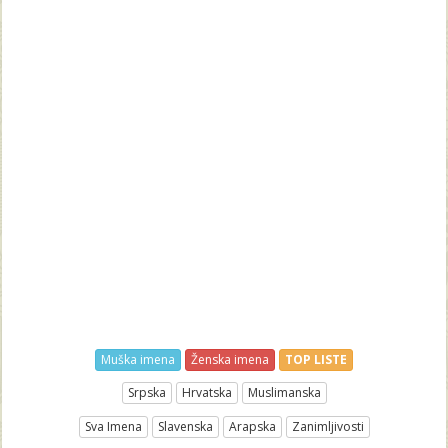
Muška imena
Ženska imena
TOP LISTE
Srpska
Hrvatska
Muslimanska
Sva Imena
Slavenska
Arapska
Zanimljivosti