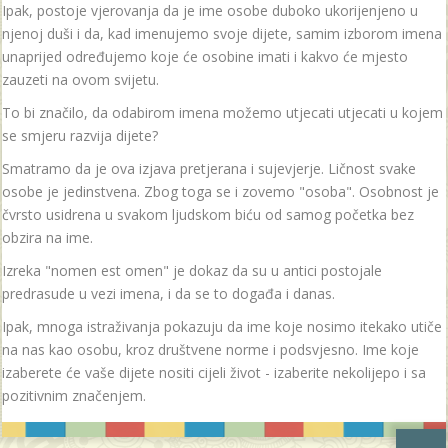
Ipak, postoje vjerovanja da je ime osobe duboko ukorijenjeno u
njenoj duši i da, kad imenujemo svoje dijete, samim izborom imena
unaprijed određujemo koje će osobine imati i kakvo će mjesto
zauzeti na ovom svijetu.
To bi značilo, da odabirom imena možemo utjecati utjecati u kojem
se smjeru razvija dijete?
Smatramo da je ova izjava pretjerana i sujevjerje. Ličnost svake
osobe je jedinstvena. Zbog toga se i zovemo "osoba". Osobnost je
čvrsto usidrena u svakom ljudskom biću od samog početka bez
obzira na ime.
Izreka "nomen est omen" je dokaz da su u antici postojale
predrasude u vezi imena, i da se to događa i danas.
Ipak, mnoga istraživanja pokazuju da ime koje nosimo itekako utiče
na nas kao osobu, kroz društvene norme i podsvjesno. Ime koje
izaberete će vaše dijete nositi cijeli život - izaberite nekolijepo i sa
pozitivnim značenjem.